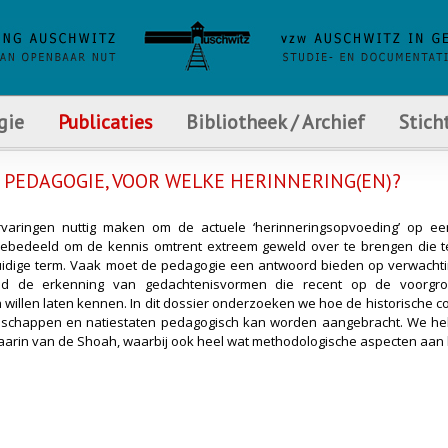
gie
Publicaties
Bibliotheek / Archief
Stich
E PEDAGOGIE, VOOR WELKE HERINNERING(EN)?
aringen nuttig maken om de actuele ‘herinneringsopvoeding’ op ee
oebedeeld om de kennis omtrent extreem geweld over te brengen die te
uidige term. Vaak moet de pedagogie een antwoord bieden op verwach
ald de erkenning van gedachtenisvormen die recent op de voorg
illen laten kennen. In dit dossier onderzoeken we hoe de historische co
chappen en natiestaten pedagogisch kan worden aangebracht. We heb
daarin van de Shoah, waarbij ook heel wat methodologische aspecten aa