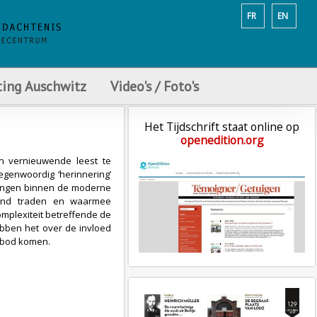
FR
EN
ting Auschwitz
Video's / Foto's
Het Tijdschrift staat online op
openedition.org
n vernieuwende leest te
genwoordig ‘herinnering’
tingen binnen de moderne
rond traden en waarmee
mplexiteit betreffende de
ben het over de invloed
n bod komen.