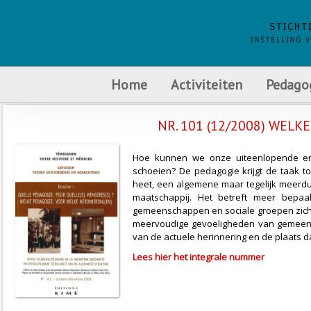
Home
Activiteiten
Pedago
NR. 101 (12/2008) WELK
Hoe kunnen we onze uiteenlopende erv
schoeien? De pedagogie krijgt de taak t
heet, een algemene maar tegelijk meerd
maatschappij. Het betreft meer bepa
gemeenschappen en sociale groepen zich w
meervoudige gevoeligheden van gemeens
van de actuele herinnering en de plaats 
Lees hier het integrale nummer