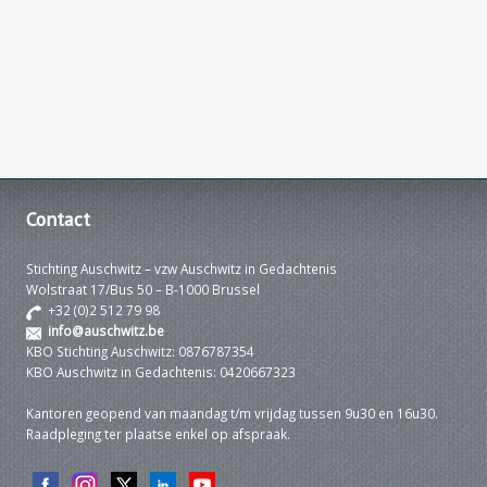
Contact
Stichting Auschwitz – vzw Auschwitz in Gedachtenis
Wolstraat 17/Bus 50 – B-1000 Brussel
+32 (0)2 512 79 98
info@auschwitz.be
KBO Stichting Auschwitz: 0876787354
KBO Auschwitz in Gedachtenis: 0420667323
Kantoren geopend van maandag t/m vrijdag tussen 9u30 en 16u30.
Raadpleging ter plaatse enkel op afspraak.