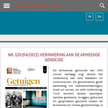
Wetenschappelijk tijdschrift: Getuigen
FR
EN
NR. 120 (04/2015) HERINNERING AAN DE ARMEENSE
GENOCIDE
De Armeense genocide van 1915
vormt vandaag nog steeds het
onderwerp van vele debatten en
controversen. De geschiedenis geeft
aanleiding tot intentieverklaringen,
inzet en verzet, en zelfs ontkenning.
Toch worden steeds openlijker
banden gesmeed, bruggen gebouwd
en gesprekken gevoerd tussen de
Armeense en Turkse gemeenschap. Is