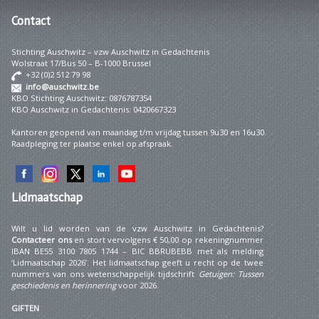
Contact
Stichting Auschwitz – vzw Auschwitz in Gedachtenis
Wolstraat 17/Bus 50 – B-1000 Brussel
+32 (0)2 512 79 98
info@auschwitz.be
KBO Stichting Auschwitz: 0876787354
KBO Auschwitz in Gedachtenis: 0420667323
Kantoren geopend van maandag t/m vrijdag tussen 9u30 en 16u30.
Raadpleging ter plaatse enkel op afspraak.
Lidmaatschap
Wilt u lid worden van de vzw Auschwitz in Gedachtenis?
Contacteer ons
en stort vervolgens € 50,00 op rekeningnummer
IBAN BE55 3100 7805 1744 – BIC BBRUBEBB met als melding
‘Lidmaatschap 2026’. Het lidmaatschap geeft u recht op de twee
nummers van ons wetenschappelijk tijdschrift
Getuigen: Tussen
geschiedenis en herinnering
voor 2026.
GIFTEN