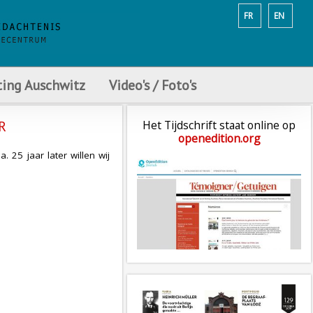
FR
EN
ting Auschwitz
Video's / Foto's
R
Het Tijdschrift staat online op
openedition.org
25 jaar later willen wij