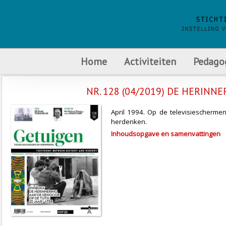
Home
Activiteiten
Pedago
NR. 128 (04/2019) DE HERINNE
April 1994. Op de televisiescherme
herdenken.
Inhoudsopgave en samenvattingen