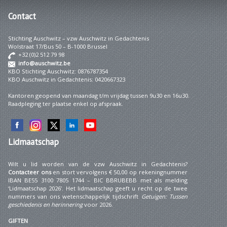
Contact
Stichting Auschwitz – vzw Auschwitz in Gedachtenis
Wolstraat 17/Bus 50 – B-1000 Brussel
+32 (0)2 512 79 98
info@auschwitz.be
KBO Stichting Auschwitz: 0876787354
KBO Auschwitz in Gedachtenis: 0420667323
Kantoren geopend van maandag t/m vrijdag tussen 9u30 en 16u30.
Raadpleging ter plaatse enkel op afspraak.
Lidmaatschap
Wilt u lid worden van de vzw Auschwitz in Gedachtenis?
Contacteer ons
en stort vervolgens € 50,00 op rekeningnummer
IBAN BE55 3100 7805 1744 – BIC BBRUBEBB met als melding
‘Lidmaatschap 2026’. Het lidmaatschap geeft u recht op de twee
nummers van ons wetenschappelijk tijdschrift
Getuigen: Tussen
geschiedenis en herinnering
voor 2026.
GIFTEN