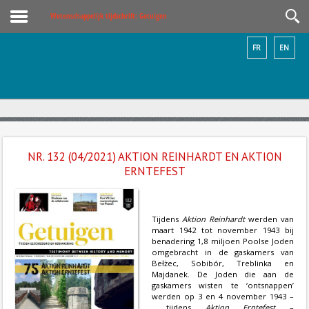
Wetenschappelijk tijdschrift: Getuigen
FR
EN
NR. 132 (04/2021) AKTION REINHARDT EN AKTION
ERNTEFEST
Tijdens
Aktion Reinhardt
werden van
maart 1942 tot november 1943 bij
benadering 1,8 miljoen Poolse Joden
omgebracht in de gaskamers van
Bełżec, Sobibór, Treblinka en
Majdanek. De Joden die aan de
gaskamers wisten te ‘ontsnappen’
werden op 3 en 4 november 1943 –
tijdens
Aktion Erntefest
–