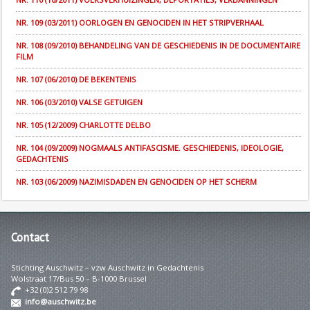
NR. 109 (03/2011) OORLOGEN EN GENOCIDEN IN HET STRIPVERHAAL
NR. 108 (09/2010) BEHANDELING VAN DE GESCHIEDENIS IN DE DOCUMENTAIRE
FILM
NR. 107 (06/2010) DE BEKENTENIS
NR. 106 (03/2010) VALSE GETUIGEN
NR. 105 (12/2009) CHARLOTTE DELBO
NR. 104 (09/2009) NOGMAALS ANTIFASCISME. GESCHIEDENIS, IDEOLOGIE,
GEDACHTENIS
NR. 103 (06/2009) NAZIMISDADEN EN GENOCIDEN OP HET SCHERM
Contact
Stichting Auschwitz – vzw Auschwitz in Gedachtenis
Wolstraat 17/Bus 50 – B-1000 Brussel
+32 (0)2 512 79 98
info@auschwitz.be