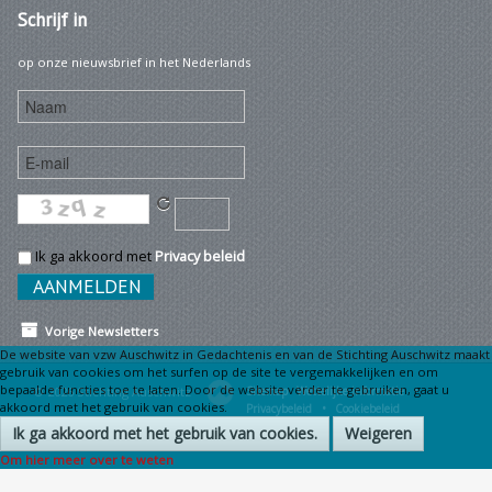
Schrijf
in
op onze nieuwsbrief in het Nederlands
Ik ga akkoord met
Privacy beleid
Vorige Newsletters
De website van vzw Auschwitz in Gedachtenis en van de Stichting Auschwitz maakt
gebruik van cookies om het surfen op de site te vergemakkelijken en om
bepaalde functies toe te laten. Door de website verder te gebruiken, gaat u
© 2026 Stichting Auschwitz
Sitemap
Wettelijke informatie •
akkoord met het gebruik van cookies.
Privacybeleid •
Cookiebeleid
Ik ga akkoord met het gebruik van cookies.
Weigeren
Om hier meer over te weten