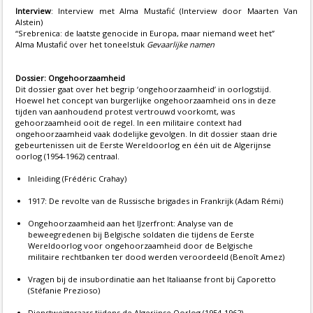
Interview
: Interview met Alma Mustafić (Interview door Maarten Van
Alstein)
“Srebrenica: de laatste genocide in Europa, maar niemand weet het”
Alma Mustafić over het toneelstuk
Gevaarlijke namen
Dossier: Ongehoorzaamheid
Dit dossier gaat over het begrip ‘ongehoorzaamheid’ in oorlogstijd.
Hoewel het concept van burgerlijke ongehoorzaamheid ons in deze
tijden van aanhoudend protest vertrouwd voorkomt, was
gehoorzaamheid ooit de regel. In een militaire context had
ongehoorzaamheid vaak dodelijke gevolgen. In dit dossier staan drie
gebeurtenissen uit de Eerste Wereldoorlog en één uit de Algerijnse
oorlog (1954-1962) centraal.
Inleiding (Frédéric Crahay)
1917: De revolte van de Russische brigades in Frankrijk (Adam Rémi)
Ongehoorzaamheid aan het IJzerfront: Analyse van de
beweegredenen bij Belgische soldaten die tijdens de Eerste
Wereldoorlog voor ongehoorzaamheid door de Belgische
militaire rechtbanken ter dood werden veroordeeld (Benoît Amez)
Vragen bij de insubordinatie aan het Italiaanse front bij Caporetto
(Stéfanie Prezioso)
Dienstweigeraars tijdens de Algerijnse Oorlog (1954-1962).