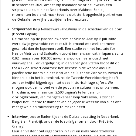
in september 2021, amper vijf maanden voor de invasie, een
striptweeluik uit in het Nederlands over Makhno. Een bij
momenten boeiend, maar tevens ook sterk opgeleukt portret van
de Oekraïense vrijheidsstrijder is het resultaat.
Stripverhaal
Keiji Nakazawa’s
Hiroshima
: In de schaduw van de bom
(Brecht Capiau)
De moord op de Japanse ex-premier Shinzo Abe op 8 juli lokte
wereldwijd geschokte reacties uit. Niemand was wellicht meer
geschokt dan de Japanners zelf. Een studie van het Institute for
Health Metrics and Evaluation toont immers aan dat in Japan slechts
0.02 mensen per 100.000 inwoners worden vermoord met
vuurwapens. Ter vergelijking: in de Verenigde Staten loopt dit op
tot 4.12 en scoort daarmee het slechtst in de wereldklas. De
pacifistische koers die het land van de Rijzende Zon voer, zowel in
binnen- als in het buitenland, na de Tweede Wereldoorlog heeft
zonder twijfel bijgedragen tot deze historisch lage cijfers. We
mogen ook de invloed van de populaire cultuur niet ontkennen.
Hiroshima, een meer dan 2.500 pagina’s tellende anti-
oorlogskroniek, van mangatekenaar Keiji Nakazawa, is zonder
twijfel het ultieme testament van de Japanse weerzin van alles wat
met geweld en militarisering te maken heeft.
Interview
Joodse Raden tijdens de Duitse bezetting in Nederland,
België en Frankrijk onder de loep (afgenomen door Frédéric
Crahay)
Laurien Vastenhout is geboren in 1991 en is als onderzoekster
verbonden aan het NIOD Instituut voor Oorlogs-, Holocaust- en