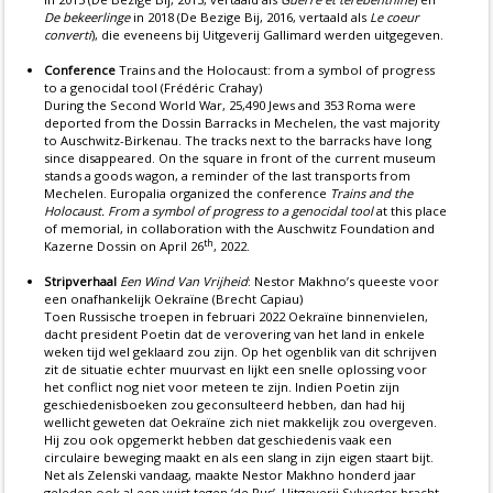
De bekeerlinge
in 2018 (De Bezige Bij, 2016, vertaald als
Le coeur
converti
), die eveneens bij Uitgeverij Gallimard werden uitgegeven.
Conference
Trains and the Holocaust: from a symbol of progress
to a genocidal tool (Frédéric Crahay)
During the Second World War, 25,490 Jews and 353 Roma were
deported from the Dossin Barracks in Mechelen, the vast majority
to Auschwitz-Birkenau. The tracks next to the barracks have long
since disappeared. On the square in front of the current museum
stands a goods wagon, a reminder of the last transports from
Mechelen. Europalia organized the conference
Trains and the
Holocaust. From a symbol of progress to a genocidal tool
at this place
of memorial, in collaboration with the Auschwitz Foundation and
th
Kazerne Dossin on April 26
, 2022.
Stripverhaal
Een Wind Van Vrijheid
: Nestor Makhno’s queeste voor
een onafhankelijk Oekraïne (Brecht Capiau)
Toen Russische troepen in februari 2022 Oekraïne binnenvielen,
dacht president Poetin dat de verovering van het land in enkele
weken tijd wel geklaard zou zijn. Op het ogenblik van dit schrijven
zit de situatie echter muurvast en lijkt een snelle oplossing voor
het conflict nog niet voor meteen te zijn. Indien Poetin zijn
geschiedenisboeken zou geconsulteerd hebben, dan had hij
wellicht geweten dat Oekraïne zich niet makkelijk zou overgeven.
Hij zou ook opgemerkt hebben dat geschiedenis vaak een
circulaire beweging maakt en als een slang in zijn eigen staart bijt.
Net als Zelenski vandaag, maakte Nestor Makhno honderd jaar
geleden ook al een vuist tegen ‘de Rus’. Uitgeverij Sylvester bracht