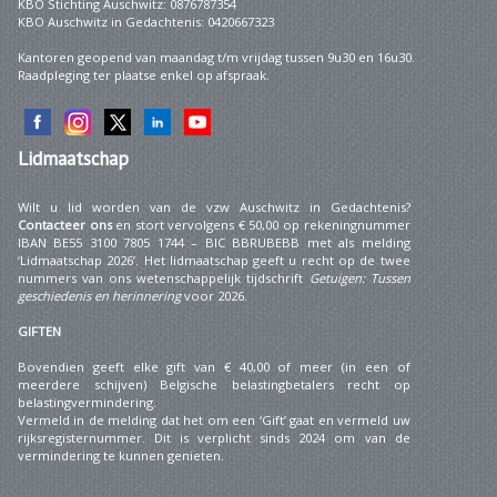
KBO Stichting Auschwitz: 0876787354
KBO Auschwitz in Gedachtenis: 0420667323
Kantoren geopend van maandag t/m vrijdag tussen 9u30 en 16u30.
Raadpleging ter plaatse enkel op afspraak.
Lidmaatschap
Wilt u lid worden van de vzw Auschwitz in Gedachtenis?
Contacteer ons
en stort vervolgens € 50,00 op rekeningnummer
IBAN BE55 3100 7805 1744 – BIC BBRUBEBB met als melding
‘Lidmaatschap 2026’. Het lidmaatschap geeft u recht op de twee
nummers van ons wetenschappelijk tijdschrift
Getuigen: Tussen
geschiedenis en herinnering
voor 2026.
GIFTEN
Bovendien geeft elke gift van € 40,00 of meer (in een of
meerdere schijven) Belgische belastingbetalers recht op
belastingvermindering.
Vermeld in de melding dat het om een ‘Gift’ gaat en vermeld uw
rijksregisternummer. Dit is verplicht sinds 2024 om van de
vermindering te kunnen genieten.