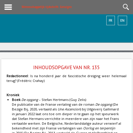
Wetenschappelijk tijdschrift: Getuigen
FR
EN
INHOUDSOPGAVE VAN NR. 135
Redactioneel
: Is na honderd jaar de fascistische dreiging weer helemaal
terug? (Frédéric Crahay)
Kroniek
Boek
De opgang
– Stefan Hertmans (Guy Zelis)
De publicatie van de Franse vertaling van de roman
De opgang
(De
Bezige Bij, 2020, vertaald als
Une Ascencion
) bij Uitgeverij Gallimard
in januari 2022 laat ons toe om dieper in te gaan op het speurwerk
dat Stefan Hermans verrichtte in meerdere van zijn naar het Frans
vertaalde werken. De Belgische, Nederlandstalige auteur verwierf al
bekendheid met zijn Franse vertalingen van
Oorlog en terpentijn
in 2015 (De Bezige Bij, 2013, vertaald als
Guerre et térébenthine
) en