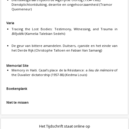
Dienstplichtontduiking, desertie en ongehoorzaamheid (Tramor
Quemeneur)
Varia
Tracing the Lost Bodies: Testimony, Witnessing, and Trauma in
Billydéki
(Kamelia Talebian Sedehi)
De geur van bittere amandelen. Duitsers, cyanide en het einde van
het Derde Rijk (Christophe Talloen en Fabian Van Samang)
Memorial Site
Memory in Haiti. Cazal’s place de la Résistance: a
lieu de mémoire
of
the Duvalier dictatorship (1957-86) (Kedma Louis)
Boekenplank
Niet te missen
Het Tijdschrift staat online op