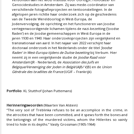
Genocidestudies in Amsterdam. Zij was mede-coördinator van
verschillende fotografieprojecten en tentoonstellingen. In de
afgelopen jaren richtte haar onderzoek zich op de geschiedenis
van de Tweede Wereldoorlog in West-Europa, de
Jodenvervolging, de oprichting en het functioneren van Joodse
vertegenwoordigende lichamen tijdens de nazi-bezetting (‘Joodse
Raden’) en de Joodse gemeenschappen in West-Europa in de
jaren 1930 en 1940. Haar onderzoeksprojecten zijn vergelijkend en
transnationaal van aard. In het najaar van 2022 verschijnt haar
doctoraal onderzoek in het Nederlands onder de titel
‘Joodse
Raden’ in West-Europa tijdens de Duitse bezetting
bij Verbum. Hier
neemt zij in een vergelijkende studie de
Joodse Raad voor
Amsterdam
(JR - Nederland), de
Association des Juifs en
Belgique/Vereeniging der Joden in België
(AJB/ VJB) en de
Union
Générale des Israélites de France
(UGIF – Frankrijk).
Portfolio
: KL Stutthof (Johan Puttemans)
Herinneringswoorden
(Maarten Van Alstein)
“The very soil of Treblinka refuses to be an accomplice in the crime, in
the atrocities that have been committed, and it spews forth the bones and
the belongings of the murdered victims, whom the Hitlerites so vainly
tried to hide in its depths.” Vasily Grossman (1905-1964)