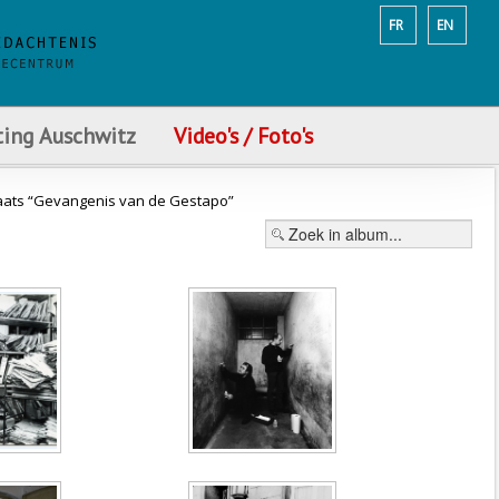
FR
EN
ting Auschwitz
Video's / Foto's
aats “Gevangenis van de Gestapo”