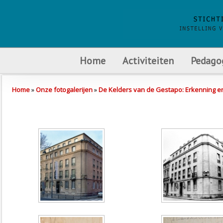
Home
Activiteiten
Pedago
Home
»
Onze fotogalerijen
»
De Kelders van de Gestapo: Erkenning e