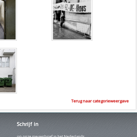
Terug naar categorieweergave
Schrijf
in
op onze nieuwsbrief in het Nederlands