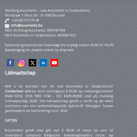
Stichting Auschwitz – vzw Auschwitz in Gedachtenis
Wolstraat 17/Bus 50 – B-1000 Brussel
+32 (0)2 512 79 98
info@auschwitz.be
KBO Stichting Auschwitz: 0876787354
KBO Auschwitz in Gedachtenis: 0420667323
Kantoren geopend van maandag t/m vrijdag tussen 9u30 en 16u30.
Raadpleging ter plaatse enkel op afspraak.
Lidmaatschap
Wilt u lid worden van de vzw Auschwitz in Gedachtenis?
Contacteer ons
en stort vervolgens € 50,00 op rekeningnummer
IBAN BE55 3100 7805 1744 – BIC BBRUBEBB met als melding
‘Lidmaatschap 2026’. Het lidmaatschap geeft u recht op de twee
nummers van ons wetenschappelijk tijdschrift
Getuigen: Tussen
geschiedenis en herinnering
voor 2026.
GIFTEN
Bovendien geeft elke gift van € 40,00 of meer (in een of
meerdere schijven) Belgische belastingbetalers recht op