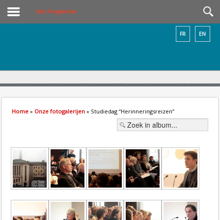
Onze Fotogalerijen
FR
EN
Home
»
Onze fotogalerijen
» Studiedag “Herinneringsreizen”