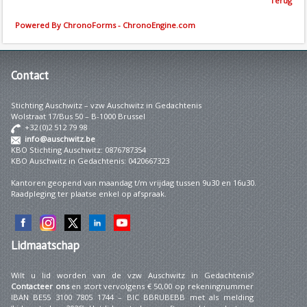
Terug
Powered By ChronoForms - ChronoEngine.com
Contact
Stichting Auschwitz – vzw Auschwitz in Gedachtenis
Wolstraat 17/Bus 50 – B-1000 Brussel
+32 (0)2 512 79 98
info@auschwitz.be
KBO Stichting Auschwitz: 0876787354
KBO Auschwitz in Gedachtenis: 0420667323
Kantoren geopend van maandag t/m vrijdag tussen 9u30 en 16u30.
Raadpleging ter plaatse enkel op afspraak.
Lidmaatschap
Wilt u lid worden van de vzw Auschwitz in Gedachtenis?
Contacteer ons
en stort vervolgens € 50,00 op rekeningnummer
IBAN BE55 3100 7805 1744 – BIC BBRUBEBB met als melding