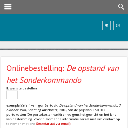
FR
EN
Onlinebestelling:
De opstand van
het Sonderkommando
Ik wens te bestellen
exempla(a)r(en) van Igor Bartosik,
De opstand van het Sonderkommando, 7
oktober 1944
, Stichting Auschwitz, 2016, aan de prijs van € 50,00 +
portokosten (De portokosten variëren volgens het gewicht en het land
van bestemming. Voor bijkomende informatie aarzel niet om contact op
te nemen met ons
Secretariaat via email)
.