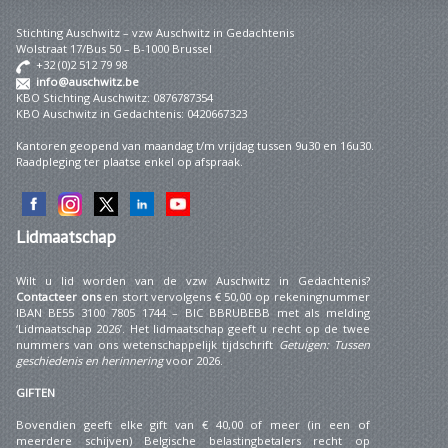
Stichting Auschwitz – vzw Auschwitz in Gedachtenis
Wolstraat 17/Bus 50 – B-1000 Brussel
+32 (0)2 512 79 98
info@auschwitz.be
KBO Stichting Auschwitz: 0876787354
KBO Auschwitz in Gedachtenis: 0420667323
Kantoren geopend van maandag t/m vrijdag tussen 9u30 en 16u30.
Raadpleging ter plaatse enkel op afspraak.
Lidmaatschap
Wilt u lid worden van de vzw Auschwitz in Gedachtenis?
Contacteer ons
en stort vervolgens € 50,00 op rekeningnummer
IBAN BE55 3100 7805 1744 – BIC BBRUBEBB met als melding
‘Lidmaatschap 2026’. Het lidmaatschap geeft u recht op de twee
nummers van ons wetenschappelijk tijdschrift
Getuigen: Tussen
geschiedenis en herinnering
voor 2026.
GIFTEN
Bovendien geeft elke gift van € 40,00 of meer (in een of
meerdere schijven) Belgische belastingbetalers recht op