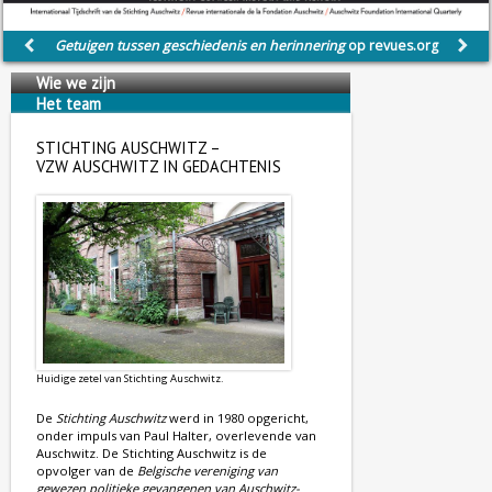
Getuigen tussen geschiedenis en herinnering
op revues.org
Wie we zijn
Het team
Wij steunen
STICHTING AUSCHWITZ –
VZW AUSCHWITZ IN GEDACHTENIS
Huidige zetel van Stichting Auschwitz.
De
Stichting Auschwitz
werd in 1980 opgericht,
onder impuls van Paul Halter, overlevende van
Auschwitz. De Stichting Auschwitz is de
opvolger van de
Belgische vereniging van
gewezen politieke gevangenen van Auschwitz-