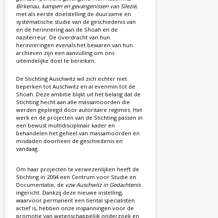
Birkenau, kampen en gevangenissen van Silezië
,
met als eerste doelstelling de duurzame en
systematische studie van de geschiedenis van
en de herinnering aan de Shoah en de
naziterreur. De overdracht van hun
herinneringen evenals het bewaren van hun
archieven zijn een aanvulling om ons
uiteindelijke doel te bereiken.
De Stichting Auschwitz wil zich echter niet
beperken tot Auschwitz en al evenmin tot de
Shoah. Deze ambitie blijkt uit het belang dat de
Stichting hecht aan alle massamoorden die
werden gepleegd door autoritaire regimes. Het
werk en de projecten van de Stichting passen in
een bewust multidisciplinair kader en
behandelen het geheel van massamoorden en
misdaden doorheen de geschiedenis en
vandaag.
Om haar projecten te verwezenlijken heeft de
Stichting in 2004 een Centrum voor Studie en
Documentatie, de
vzw Auschwitz in Gedachtenis
ingericht. Dankzij deze nieuwe instelling,
waarvoor permanent een tiental specialisten
actief is, hebben onze inspanningen voor de
promotie van wetenschappelijk onderzoek en