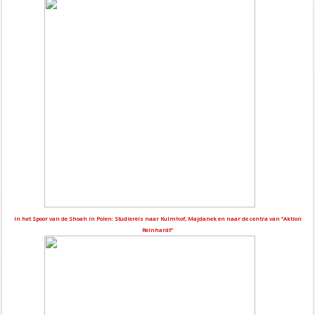
In het Spoor van de Shoah in Polen: Studiereis naar Kulmhof, Majdanek en naar de centra van “Aktion
Reinhardt”