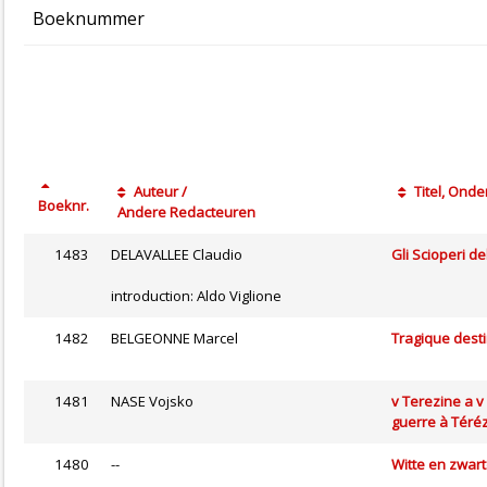
Boeknummer
Auteur /
Titel, Onder
Boeknr.
Andere Redacteuren
1483
DELAVALLEE Claudio
Gli Scioperi d
introduction: Aldo Viglione
1482
BELGEONNE Marcel
Tragique desti
1481
NASE Vojsko
v Terezine a v 
guerre à Téréz
1480
--
Witte en zwar