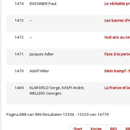
1474
RASSINIER Paul
Le véritable p
1473
--
Les bannis d'H
1472
--
Huit ans au se
1471
Jacques Adler
Face à la pers
1470
Adolf Hitler
Mein Kampf -
1469
KLARSFELD Serge, KASPI André,
La France et l
WELLERS Georges
Pagina 888 van 986 Resultaten 13306 - 13320 van 14779
Start
Vorige
883
88