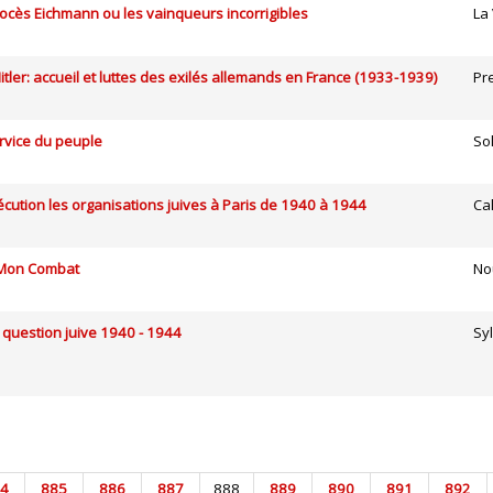
rocès Eichmann ou les vainqueurs incorrigibles
La 
itler: accueil et luttes des exilés allemands en France (1933-1939)
Pr
rvice du peuple
Sol
écution les organisations juives à Paris de 1940 à 1944
Ca
 Mon Combat
No
a question juive 1940 - 1944
Sy
4
885
886
887
888
889
890
891
892