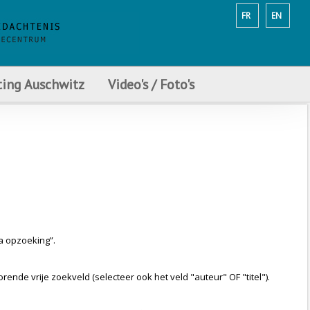
FR
EN
ting Auschwitz
Video's / Foto's
a opzoeking”.
ende vrije zoekveld (selecteer ook het veld "auteur" OF "titel").