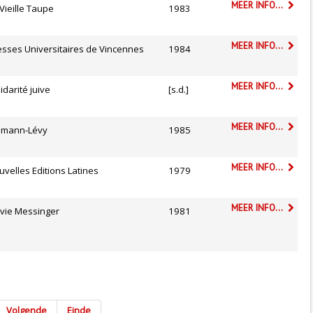
MEER INFO...
Vieille Taupe
1983
MEER INFO...
esses Universitaires de Vincennes
1984
MEER INFO...
idarité juive
[s.d.]
MEER INFO...
lmann-Lévy
1985
MEER INFO...
uvelles Editions Latines
1979
MEER INFO...
lvie Messinger
1981
Volgende
Einde