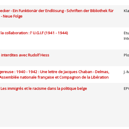
ker - Ein Funktionär der Endlösung - Schriften der Bibliothek für
Kla
 - Neue Folge
la collaboration : l' U.G.I.F (1941 - 1944)
Et
In
 interdites avec Rudolf Hess
Pl
gereuse : 1940 - 1942 : Une lettre de Jacques Chaban - Delmas,
J.-
’Assemblée nationale française et Compagnon de la Libération
 Les immigrés et le racisme dans la politique belge
EP