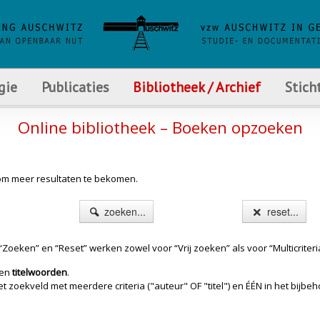
gie
Publicaties
Bibliotheek / Archief
Stich
Online bibliotheek – Boeken opzoeken
s om meer resultaten te bekomen.
zoeken...
reset...
Zoeken” en “Reset” werken zowel voor “Vrij zoeken” als voor “Multicriteri
en
titelwoorden
.
oekveld met meerdere criteria ("auteur" OF "titel") en ÉÉN in het bijbehor