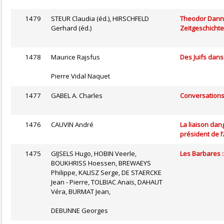
1479
STEUR Claudia (éd.), HIRSCHFELD
Theodor Dannec
Gerhard (éd.)
Zeitgeschichte
1478
Maurice Rajsfus
Des Juifs dans 
Pierre Vidal Naquet
1477
GABEL A. Charles
Conversations
1476
CAUVIN André
La liaison dan
président de l
1475
GIJSELS Hugo, HOBIN Veerle,
Les Barbares :
BOUKHRISS Hoessen, BREWAEYS
Philippe, KALISZ Serge, DE STAERCKE
Jean - Pierre, TOLBIAC Anaïs, DAHAUT
Véra, BURMAT Jean,
DEBUNNE Georges