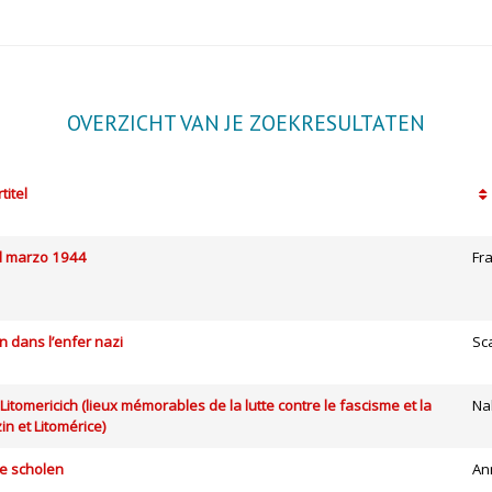
OVERZICHT VAN JE ZOEKRESULTATEN
titel
el marzo 1944
Fr
n dans l’enfer nazi
Sca
Litomericich (lieux mémorables de la lutte contre le fascisme et la
Na
in et Litomérice)
te scholen
An