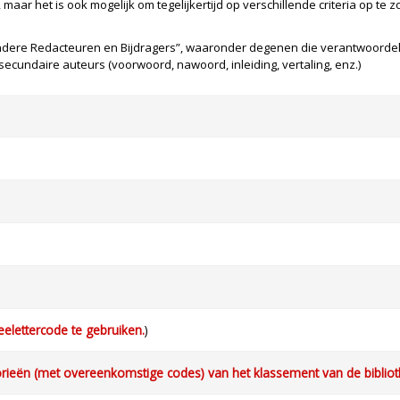
, maar het is ook mogelijk om tegelijkertijd op verschillende criteria op te
ere Redacteuren en Bijdragers”, waaronder degenen die verantwoordelij
n secundaire auteurs (voorwoord, nawoord, inleiding, vertaling, enz.)
eelettercode te gebruiken.
)
orieën (met overeenkomstige codes) van het klassement van de bibliot