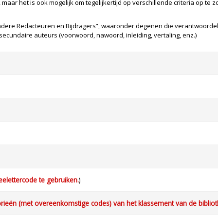
, maar het is ook mogelijk om tegelijkertijd op verschillende criteria op te
ere Redacteuren en Bijdragers”, waaronder degenen die verantwoordelij
n secundaire auteurs (voorwoord, nawoord, inleiding, vertaling, enz.)
eelettercode te gebruiken.
)
orieën (met overeenkomstige codes) van het klassement van de bibliot