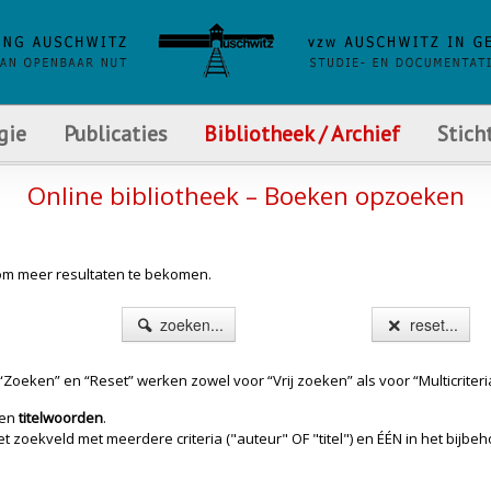
gie
Publicaties
Bibliotheek / Archief
Stich
Online bibliotheek – Boeken opzoeken
s om meer resultaten te bekomen.
zoeken...
reset...
Zoeken” en “Reset” werken zowel voor “Vrij zoeken” als voor “Multicriteri
en
titelwoorden
.
oekveld met meerdere criteria ("auteur" OF "titel") en ÉÉN in het bijbehor