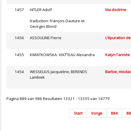
1457
HITLER Adolf
Ma doctrine
traduction: François Dauture et
Georges Blond
1456
ASSOULINE Pierre
L’épuration des
1455
KWIATKOWSKA- VIATTEAU Alexandra
Katyn l'armée
1454
WESSELIUS Jacqueline, BERENDS
Barbie, misda
Lambiek
Pagina 889 van 986 Resultaten 13321 - 13335 van 14779
Start
Vorige
884
88