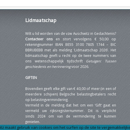
Lidmaatschap
Wilt u lid worden van de vzw Auschwitz in Gedachtenis?
Contacteer ons
en stort vervolgens € 50,00 op
rekeningnummer IBAN BE55 3100 7805 1744 – BIC
BBRUBEBB met als melding ‘Lidmaatschap 2026’. Het
lidmaatschap geeft u recht op de twee nummers van
ons wetenschappelijk tijdschrift
Getuigen: Tussen
geschiedenis en herinnering
voor 2026.
GIFTEN
Bovendien geeft elke gift van € 40,00 of meer (in een of
meerdere schijven) Belgische belastingbetalers recht
op belastingvermindering.
Vermeld in de melding dat het om een ‘Gift’ gaat en
vermeld uw rijksregisternummer. Dit is verplicht
sinds 2024 om van de vermindering te kunnen
genieten.
tz maakt gebruik van cookies om het surfen op de site te vergemakkelijke