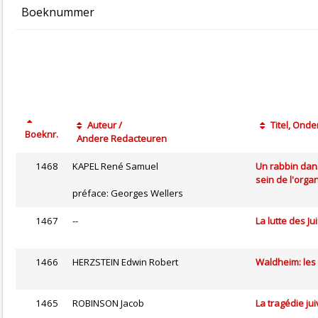
Boeknummer
Auteur /
Titel, Onder
Boeknr.
Andere Redacteuren
1468
KAPEL René Samuel
Un rabbin dan
sein de l'orga
préface: Georges Wellers
1467
--
La lutte des J
1466
HERZSTEIN Edwin Robert
Waldheim: les
1465
ROBINSON Jacob
La tragédie ju