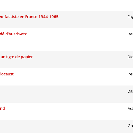
néo-fasciste en France 1944-1965
Fa
adé d'Auschwitz
Ra
 un tigre de papier
Did
olocaust
Pe
Dit
and
Ac
Ga