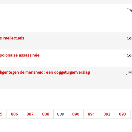
Fa
 intellectuels
Co
 polonaise assassinée
Co
diger tegen de mensheid : een ooggetuigenverslag
J.
5
886
887
888
889
890
891
892
893