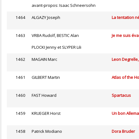
avant-propos: Isaac Schneersohn
1464
ALGAZY Joseph
La tentation 
1463
VRBA Rudolf, BESTIC Alan
Je me suis év
PLOCKI Jenny et SLYPER Lili
1462
MAGAIN Marc
Leon Degrelle,
1461
GILBERT Martin
Atlas of the H
1460
FAST Howard
Spartacus
1459
KRUEGER Horst
Un bon Allem
1458
Patrick Modiano
Dora Bruder