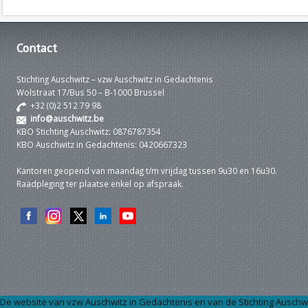
Contact
Stichting Auschwitz – vzw Auschwitz in Gedachtenis
Wolstraat 17/Bus 50 – B-1000 Brussel
+32 (0)2 512 79 98
info@auschwitz.be
KBO Stichting Auschwitz: 0876787354
KBO Auschwitz in Gedachtenis: 0420667323
Kantoren geopend van maandag t/m vrijdag tussen 9u30 en 16u30.
Raadpleging ter plaatse enkel op afspraak.
De website van vzw Auschwitz in Gedachtenis en van de Stichting Auschwi