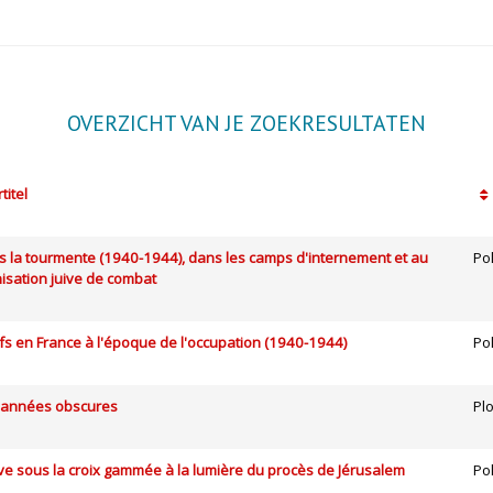
OVERZICHT VAN JE ZOEKRESULTATEN
titel
s la tourmente (1940-1944), dans les camps d'internement et au
Pol
nisation juive de combat
uifs en France à l'époque de l'occupation (1940-1944)
Po
 années obscures
Pl
ive sous la croix gammée à la lumière du procès de Jérusalem
Po