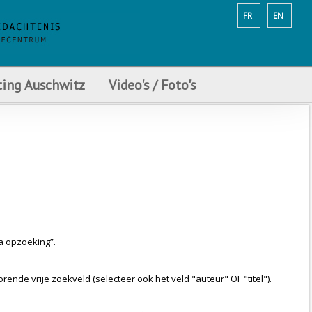
FR
EN
ting Auschwitz
Video's / Foto's
a opzoeking”.
ende vrije zoekveld (selecteer ook het veld "auteur" OF "titel").