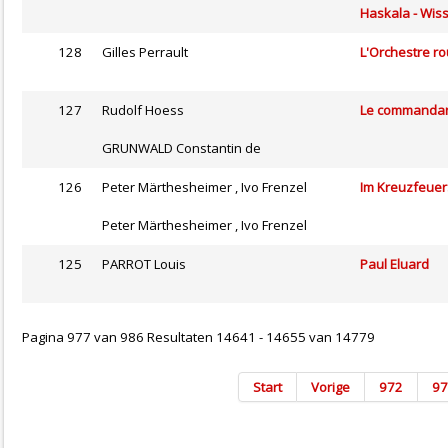
Haskala - Wis
128
Gilles Perrault
L'Orchestre r
127
Rudolf Hoess
Le commandant
GRUNWALD Constantin de
126
Peter Märthesheimer , Ivo Frenzel
Im Kreuzfeuer:
Peter Märthesheimer , Ivo Frenzel
125
PARROT Louis
Paul Eluard
Pagina 977 van 986 Resultaten 14641 - 14655 van 14779
Start
Vorige
972
97