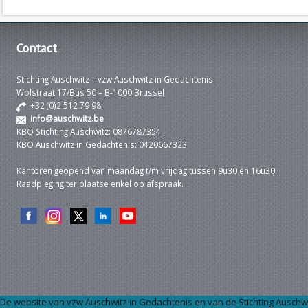
Contact
Stichting Auschwitz – vzw Auschwitz in Gedachtenis
Wolstraat 17/Bus 50 – B-1000 Brussel
+32 (0)2 512 79 98
info@auschwitz.be
KBO Stichting Auschwitz: 0876787354
KBO Auschwitz in Gedachtenis: 0420667323
Kantoren geopend van maandag t/m vrijdag tussen 9u30 en 16u30.
Raadpleging ter plaatse enkel op afspraak.
De website van vzw Auschwitz in Gedachtenis en van de Stichting Auschwi