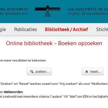
gie
Publicaties
Bibliotheek / Archief
Stich
Online bibliotheek – Boeken opzoeken
s om meer resultaten te bekomen.
zoeken...
reset...
Zoeken” en “Reset” werken zowel voor “Vrij zoeken” als voor “Multicriteri
en
titelwoorden
.
oekveld met meerdere criteria ("auteur" OF "titel") en ÉÉN in het bijbehor