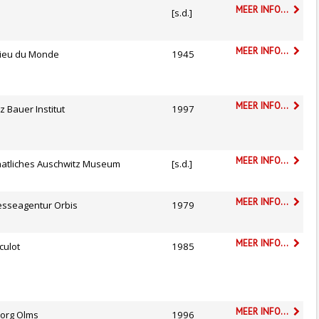
MEER INFO...
[s.d.]
MEER INFO...
lieu du Monde
1945
MEER INFO...
tz Bauer Institut
1997
MEER INFO...
aatliches Auschwitz Museum
[s.d.]
MEER INFO...
esseagentur Orbis
1979
MEER INFO...
culot
1985
MEER INFO...
org Olms
1996