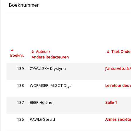
Boeknummer
Auteur /
Titel, Onder
Boeknr.
Andere Redacteuren
139
ZYWULSKA Krystyna
J'ai survécu à
138
WORMSER- MIGOT Olga
Le retour des d
137
BEER Hélène
Salle 1
136
PAWLE Gérald
Armes secrèt