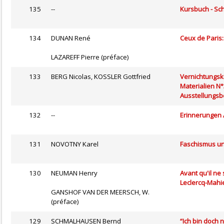
135
--
Kursbuch - Sch
134
DUNAN René
Ceux de Paris
LAZAREFF Pierre (préface)
133
BERG Nicolas, KOSSLER Gottfried
Vernichtungsk
Materialien N°
Ausstellungs
132
--
Erinnerungen 
131
NOVOTNY Karel
Faschismus u
130
NEUMAN Henry
Avant qu'il ne 
Leclercq-Mahi
GANSHOF VAN DER MEERSCH, W.
(préface)
129
SCHMALHAUSEN Bernd
“Ich bin doch 