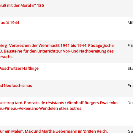
luß mit der Moral n° 136
: août 1944
Mi
rieg : Verbrechen der Wehrmacht 1941 bis 1944. Pädagogische
Fri
3. Bausteine für den Unterricht zur Vor- und Nachbereitung des
besuchs
Auschwitzer Häftlinge
St
nd Neofaschismus
Pr
soit trop tard. Portraits de résistants : Altenhoff-Burgers-Ewalenko-
Du
eu-Pineau-Vekemans-Wendelen et les autres
nur ein Maler”. Max und Martha Liebermann im ‘Dritten Reich’.
Ge