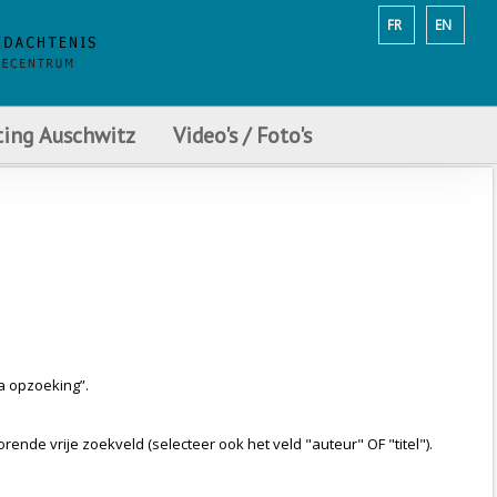
FR
EN
ting Auschwitz
Video's / Foto's
a opzoeking”.
ende vrije zoekveld (selecteer ook het veld "auteur" OF "titel").