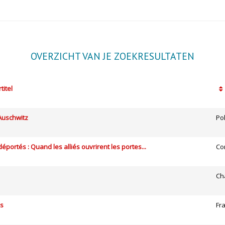
OVERZICHT VAN JE ZOEKRESULTATEN
titel
 Auschwitz
Po
éportés : Quand les alliés ouvrirent les portes...
Co
Ch
es
Fr