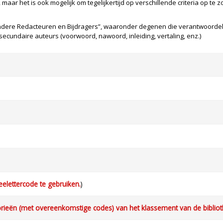
, maar het is ook mogelijk om tegelijkertijd op verschillende criteria op te
ere Redacteuren en Bijdragers”, waaronder degenen die verantwoordelij
n secundaire auteurs (voorwoord, nawoord, inleiding, vertaling, enz.)
eelettercode te gebruiken.
)
orieën (met overeenkomstige codes) van het klassement van de bibliot