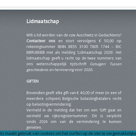
Lidmaatschap
Wilt u lid worden van de vzw Auschwitz in Gedachtenis?
Contacteer ons
en stort vervolgens € 50,00 op
rekeningnummer IBAN BE55 3100 7805 1744 – BIC
BBRUBEBB met als melding ‘Lidmaatschap 2026’. Het
lidmaatschap geeft u recht op de twee nummers van
ons wetenschappelijk tijdschrift
Getuigen: Tussen
geschiedenis en herinnering
voor 2026.
GIFTEN
Bovendien geeft elke gift van € 40,00 of meer (in een of
meerdere schijven) Belgische belastingbetalers recht
op belastingvermindering.
Vermeld in de melding dat het om een ‘Gift’ gaat en
vermeld uw rijksregisternummer. Dit is verplicht
sinds 2024 om van de vermindering te kunnen
genieten.
tz maakt gebruik van cookies om het surfen op de site te vergemakkelijke