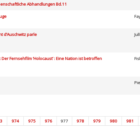
senschaftliche Abhandlungen Bd.11
ouge
Fa
 d’Auschwitz parle
Jul
 Der Fernsehfilm ‘Holocaust’ : Eine Nation ist betroffen
Fi
Pi
3
974
975
976
977
978
979
980
981