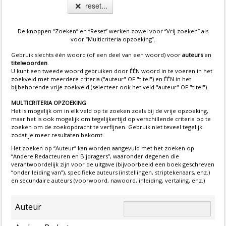
reset...
De knoppen “Zoeken” en “Reset” werken zowel voor “Vrij zoeken” als
voor “Multicriteria opzoeking”.
Gebruik slechts één woord (of een deel van een woord) voor
auteurs
en
titelwoorden
.
U kunt een tweede woord gebruiken door ÉÉN woord in te voeren in het
zoekveld met meerdere criteria ("auteur" OF "titel") en ÉÉN in het
bijbehorende vrije zoekveld (selecteer ook het veld "auteur" OF "titel").
MULTICRITERIA OPZOEKING
Het is mogelijk om in elk veld op te zoeken zoals bij de vrije opzoeking,
maar het is ook mogelijk om tegelijkertijd op verschillende criteria op te
zoeken om de zoekopdracht te verfijnen. Gebruik niet teveel tegelijk
zodat je meer resultaten bekomt.
Het zoeken op “Auteur” kan worden aangevuld met het zoeken op
“Andere Redacteuren en Bijdragers”, waaronder degenen die
verantwoordelijk zijn voor de uitgave (bijvoorbeeld een boek geschreven
“onder leiding van”), specifieke auteurs (instellingen, striptekenaars, enz.)
en secundaire auteurs (voorwoord, nawoord, inleiding, vertaling, enz.)
Auteur