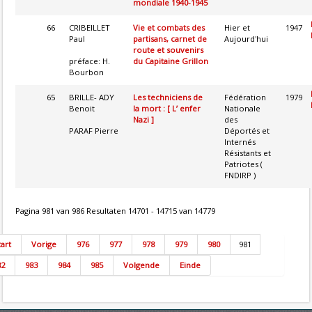
mondiale 1940-1945
66
CRIBEILLET
Vie et combats des
Hier et
1947
Paul
partisans, carnet de
Aujourd'hui
route et souvenirs
préface: H.
du Capitaine Grillon
Bourbon
65
BRILLE- ADY
Les techniciens de
Fédération
1979
Benoit
la mort : [ L’ enfer
Nationale
Nazi ]
des
PARAF Pierre
Déportés et
Internés
Résistants et
Patriotes (
FNDIRP )
Pagina 981 van 986 Resultaten 14701 - 14715 van 14779
tart
Vorige
976
977
978
979
980
981
82
983
984
985
Volgende
Einde