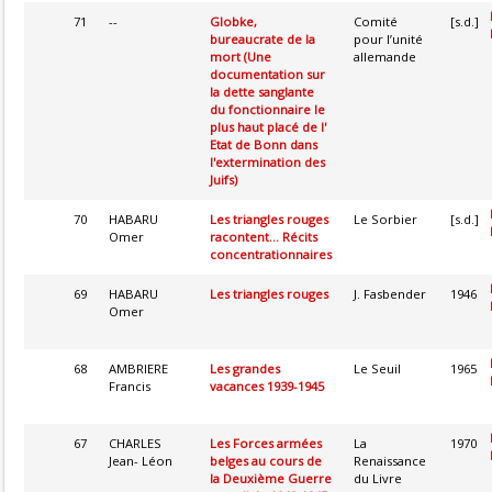
71
--
Globke,
Comité
[s.d.]
bureaucrate de la
pour l’unité
mort (Une
allemande
documentation sur
la dette sanglante
du fonctionnaire le
plus haut placé de l'
Etat de Bonn dans
l'extermination des
Juifs)
70
HABARU
Les triangles rouges
Le Sorbier
[s.d.]
Omer
racontent... Récits
concentrationnaires
69
HABARU
Les triangles rouges
J. Fasbender
1946
Omer
68
AMBRIERE
Les grandes
Le Seuil
1965
Francis
vacances 1939-1945
67
CHARLES
Les Forces armées
La
1970
Jean- Léon
belges au cours de
Renaissance
la Deuxième Guerre
du Livre