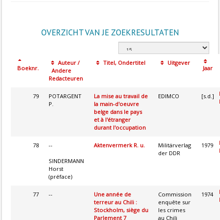
OVERZICHT VAN JE ZOEKRESULTATEN
Auteur /
Titel, Ondertitel
Uitgever
Boeknr.
Jaar
Andere
Redacteuren
79
POTARGENT
La mise au travail de
EDIMCO
[s.d.]
P.
la main-d'oeuvre
belge dans le pays
et à l'étranger
durant l'occupation
78
--
Aktenvermerk R. u.
Militärverlag
1979
der DDR
SINDERMANN
Horst
(préface)
77
--
Une année de
Commission
1974
terreur au Chili :
enquête sur
Stockholm, siège du
les crimes
Parlement 7
au Chili