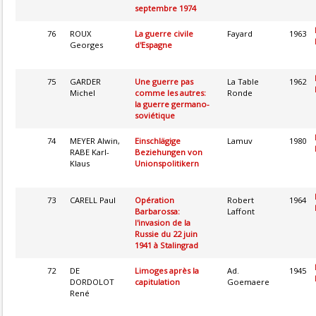
septembre 1974
76
ROUX
La guerre civile
Fayard
1963
Georges
d'Espagne
75
GARDER
Une guerre pas
La Table
1962
Michel
comme les autres:
Ronde
la guerre germano-
soviétique
74
MEYER Alwin,
Einschlägige
Lamuv
1980
RABE Karl-
Beziehungen von
Klaus
Unionspolitikern
73
CARELL Paul
Opération
Robert
1964
Barbarossa:
Laffont
l'invasion de la
Russie du 22 juin
1941 à Stalingrad
72
DE
Limoges après la
Ad.
1945
DORDOLOT
capitulation
Goemaere
René