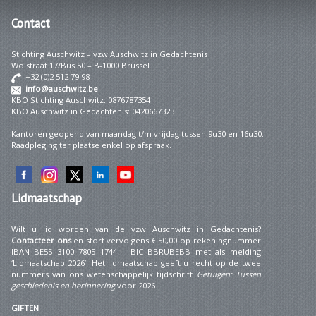
Contact
Stichting Auschwitz – vzw Auschwitz in Gedachtenis
Wolstraat 17/Bus 50 – B-1000 Brussel
+32 (0)2 512 79 98
info@auschwitz.be
KBO Stichting Auschwitz: 0876787354
KBO Auschwitz in Gedachtenis: 0420667323
Kantoren geopend van maandag t/m vrijdag tussen 9u30 en 16u30.
Raadpleging ter plaatse enkel op afspraak.
Lidmaatschap
Wilt u lid worden van de vzw Auschwitz in Gedachtenis?
Contacteer ons
en stort vervolgens € 50,00 op rekeningnummer
IBAN BE55 3100 7805 1744 – BIC BBRUBEBB met als melding
‘Lidmaatschap 2026’. Het lidmaatschap geeft u recht op de twee
nummers van ons wetenschappelijk tijdschrift
Getuigen: Tussen
geschiedenis en herinnering
voor 2026.
GIFTEN