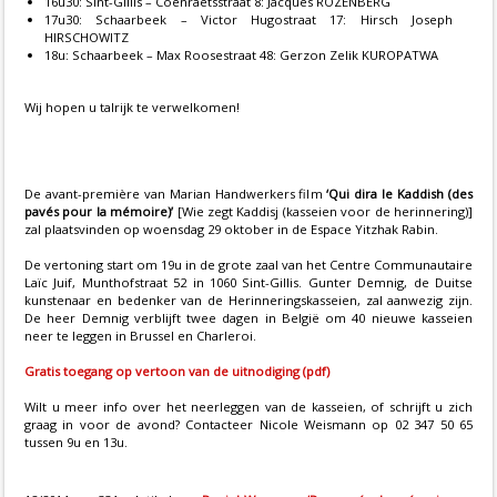
16u30: Sint-Gillis – Coenraetsstraat 8: Jacques ROZENBERG
17u30: Schaarbeek – Victor Hugostraat 17: Hirsch Joseph
HIRSCHOWITZ
18u: Schaarbeek – Max Roosestraat 48: Gerzon Zelik KUROPATWA
Wij hopen u talrijk te verwelkomen!
De avant-première van Marian Handwerkers film
‘Qui dira le Kaddish (des
pavés pour la mémoire)’
[Wie zegt Kaddisj (kasseien voor de herinnering)]
zal plaatsvinden op woensdag 29 oktober in de Espace Yitzhak Rabin.
De vertoning start om 19u in de grote zaal van het Centre Communautaire
Laïc Juif, Munthofstraat 52 in 1060 Sint-Gillis. Gunter Demnig, de Duitse
kunstenaar en bedenker van de Herinneringskasseien, zal aanwezig zijn.
De heer Demnig verblijft twee dagen in België om 40 nieuwe kasseien
neer te leggen in Brussel en Charleroi.
Gratis toegang op vertoon van de uitnodiging (pdf)
Wilt u meer info over het neerleggen van de kasseien, of schrijft u zich
graag in voor de avond? Contacteer Nicole Weismann op 02 347 50 65
tussen 9u en 13u.