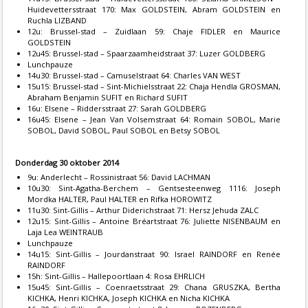
Huidevettersstraat 170: Max GOLDSTEIN, Abram GOLDSTEIN en
Ruchla LIZBAND
12u: Brussel-stad – Zuidlaan 59: Chaje FIDLER en Maurice
GOLDSTEIN
12u45: Brussel-stad – Spaarzaamheidstraat 37: Luzer GOLDBERG
Lunchpauze
14u30: Brussel-stad – Camuselstraat 64: Charles VAN WEST
15u15: Brussel-stad – Sint-Michielsstraat 22: Chaja Hendla GROSMAN,
Abraham Benjamin SUFIT en Richard SUFIT
16u: Elsene – Riddersstraat 27: Sarah GOLDBERG
16u45: Elsene – Jean Van Volsemstraat 64: Romain SOBOL, Marie
SOBOL, David SOBOL, Paul SOBOL en Betsy SOBOL
Donderdag 30 oktober 2014
9u: Anderlecht – Rossinistraat 56: David LACHMAN
10u30: Sint-Agatha-Berchem – Gentsesteenweg 1116: Joseph
Mordka HALTER, Paul HALTER en Rifka HOROWITZ
11u30: Sint-Gillis – Arthur Diderichstraat 71: Hersz Jehuda ZALC
12u15: Sint-Gillis – Antoine Bréartstraat 76: Juliette NISENBAUM en
Laja Lea WEINTRAUB
Lunchpauze
14u15: Sint-Gillis – Jourdanstraat 90: Israel RAINDORF en Renée
RAINDORF
15h: Sint-Gillis – Hallepoortlaan 4: Rosa EHRLICH
15u45: Sint-Gillis – Coenraetsstraat 29: Chana GRUSZKA, Bertha
KICHKA, Henri KICHKA, Joseph KICHKA en Nicha KICHKA