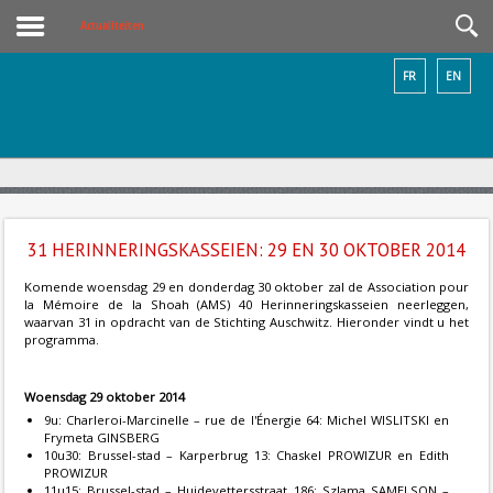
Actualiteiten
FR
EN
31 HERINNERINGSKASSEIEN: 29 EN 30 OKTOBER 2014
Komende woensdag 29 en donderdag 30 oktober zal de Association pour
la Mémoire de la Shoah (AMS) 40 Herinneringskasseien neerleggen,
waarvan 31 in opdracht van de Stichting Auschwitz. Hieronder vindt u het
programma.
Woensdag 29 oktober 2014
9u: Charleroi-Marcinelle – rue de l'Énergie 64: Michel WISLITSKI en
Frymeta GINSBERG
10u30: Brussel-stad – Karperbrug 13: Chaskel PROWIZUR en Edith
PROWIZUR
11u15: Brussel-stad – Huidevettersstraat 186: Szlama SAMELSON –