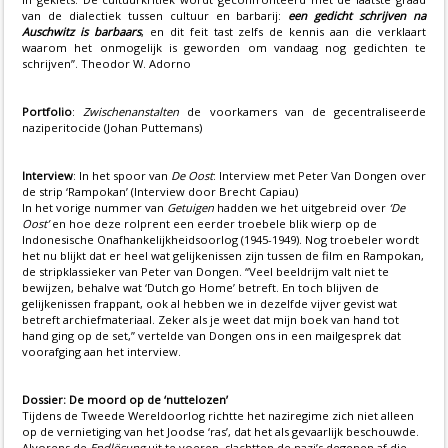
van de dialectiek tussen cultuur en barbarij:
een gedicht schrijven na
Auschwitz is barbaars
, en dit feit tast zelfs de kennis aan die verklaart
waarom het onmogelijk is geworden om vandaag nog gedichten te
schrijven”. Theodor W. Adorno
Portfolio
:
Zwischenanstalten
de voorkamers van de gecentraliseerde
naziperitocide (Johan Puttemans)
Interview
: In het spoor van
De Oost
: Interview met Peter Van Dongen over
de strip ‘Rampokan’ (Interview door Brecht Capiau)
In het vorige nummer van
Getuigen
hadden we het uitgebreid over
‘De
Oost’
en hoe deze rolprent een eerder troebele blik wierp op de
Indonesische Onafhankelijkheidsoorlog (1945-1949). Nog troebeler wordt
het nu blijkt dat er heel wat gelijkenissen zijn tussen de film en Rampokan,
de stripklassieker van Peter van Dongen. “Veel beeldrijm valt niet te
bewijzen, behalve wat ‘Dutch go Home’ betreft. En toch blijven de
gelijkenissen frappant, ook al hebben we in dezelfde vijver gevist wat
betreft archiefmateriaal. Zeker als je weet dat mijn boek van hand tot
hand ging op de set,” vertelde van Dongen ons in een mailgesprek dat
voorafging aan het interview.
Dossier: De moord op de ‘nuttelozen’
Tijdens de Tweede Wereldoorlog richtte het naziregime zich niet alleen
op de vernietiging van het Joodse ‘ras’, dat het als gevaarlijk beschouwde.
Alvorens de
Endlösung
uit te voeren, slachtten de nazi’s degenen af die