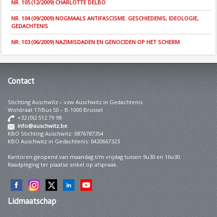
NR. 105 (12/2009) CHARLOTTE DELBO
NR. 104 (09/2009) NOGMAALS ANTIFASCISME. GESCHIEDENIS, IDEOLOGIE,
GEDACHTENIS
NR. 103 (06/2009) NAZIMISDADEN EN GENOCIDEN OP HET SCHERM
Contact
Stichting Auschwitz – vzw Auschwitz in Gedachtenis
Wolstraat 17/Bus 50 – B-1000 Brussel
+32 (0)2 512 79 98
info@auschwitz.be
KBO Stichting Auschwitz: 0876787354
KBO Auschwitz in Gedachtenis: 0420667323
Kantoren geopend van maandag t/m vrijdag tussen 9u30 en 16u30.
Raadpleging ter plaatse enkel op afspraak.
Lidmaatschap