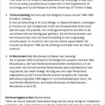
He is currently a postdoctoral researcher in the Department of
Sociology and Social Research at the University of Trento in Italy.
Tentoonstelling
Het Huis van het Belgisch-Franse verzet 1940-1945
(Frédéric Crahay)
In een privéwoning in St. Joris Winge, in Vlaams-Brabant, ontvangen
Jo Peeters en zijn echtgenote Sofie van Krunkelveldt sinds meer
dan drie jaar het publiek, om ondergedompeld te worden in de
verzetswereld van tachtig jaar geleden. Bij het binnentreden van
het museum kan men de tentoonstelling in een oogopslag
verschouwen: er is veel te zien op een kleine oppervlakte. De
muziek uit de jaren 1940 op de achtergrond helpt mee de sfeer te
creëren.
In Memoriam
Max Moszkowicz (Fabian Van Samang)
Op 27 januari 2022 overleed in het Belgische Lanaken meester Max
Moszkowicz, één van Nederlands bekendste strafpleiters, en de
oprichter van het beroemde Nederlandse advocatenkantoor dat
nog steeds zijn naam draagt. Als telg van een naar Nederland
uitgeweken joods-Poolse familie bracht hij tijdens de Tweede
Wereldoorlog bijna 1000 dagen in concentratiekampen door; hij
overleefde Westerbork, Auschwitz-Birkenau en Mauthausen.
Moszkowicz werd 95.
Herinneringswoorden
(Daniel Acke)
“Zelfs de meest radicale bewustwording van de ramp dreigt te ontaarden
in geklets. De cultuurkritiek wordt geconfronteerd met de laatste graad