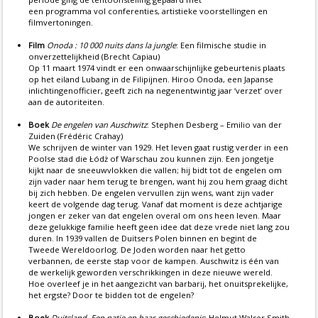
een programma vol conferenties, artistieke voorstellingen en
filmvertoningen.
Film
Onoda : 10 000 nuits dans la jungle
: Een filmische studie in
onverzettelijkheid (Brecht Capiau)
Op 11 maart 1974 vindt er een onwaarschijnlijke gebeurtenis plaats
op het eiland Lubang in de Filipijnen. Hiroo Onoda, een Japanse
inlichtingenofficier, geeft zich na negenentwintig jaar ‘verzet’ over
aan de autoriteiten.
Boek
De engelen van Auschwitz
: Stephen Desberg – Emilio van der
Zuiden (Frédéric Crahay)
We schrijven de winter van 1929. Het leven gaat rustig verder in een
Poolse stad die Łódż of Warschau zou kunnen zijn. Een jongetje
kijkt naar de sneeuwvlokken die vallen; hij bidt tot de engelen om
zijn vader naar hem terug te brengen, want hij zou hem graag dicht
bij zich hebben. De engelen vervullen zijn wens, want zijn vader
keert de volgende dag terug. Vanaf dat moment is deze achtjarige
jongen er zeker van dat engelen overal om ons heen leven. Maar
deze gelukkige familie heeft geen idee dat deze vrede niet lang zou
duren. In 1939 vallen de Duitsers Polen binnen en begint de
Tweede Wereldoorlog. De Joden worden naar het getto
verbannen, de eerste stap voor de kampen. Auschwitz is één van
de werkelijk geworden verschrikkingen in deze nieuwe wereld.
Hoe overleef je in het aangezicht van barbarij, het onuitsprekelijke,
het ergste? Door te bidden tot de engelen?
Boek
Duitsland. Een natie en haar geschiedenis
: Helmut Walser Smith