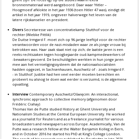
bronnenmateriaal werd aangeboord. Daar waar ‘Hitler –
Hoogmoed’ afklokte in het jaar 1936 (toen Hitler 47 was), eindigt dit
artikel in het jaar 1919, ongeveer halverwege het leven van de
latere rijkskanselier en president.
Divers
Secretaresse van concentratiekamp Stutthof voor de
rechter (Wiebke Pittlik)
De Duitse Irmgard F. moet zich op 96-jarige leeftijd voor de rechter
verantwoorden voor de nazi-misdaden waar ze als jonge vrouw bij
betrokken was. Haar zaak staat niet op zich; de laatste jaren is een
reeks rechtszaken tegen hoogbejaarde oud-kampmedewerkers of
-bewakers gevoerd. De beschuldigden werkten in hun jonge jaren
mee aan het vernietigingssysteem dat de nationaalsocialisten
hadden opgezet, in Sachsenhausen, Auschwitz of - zoals Irmgard F.
- in Stutthof. Justitie had hen veel eerder moeten berechten en
probeert nu alsnog te doen wat eerder is verzuimd, is de algemene
opvatting.
Interview
Contemporary Auschwitz/Oświęcim: An interactional,
synchronic approach to collective memory (afgenomen door
Frédéric Crahay)
Thomas Van de Putte studied History at Ghent University and
Nationalism Studies at the Central European University. He worked
as a journalist for Reuters and as a freelance journalist for various
broadcasters and newspapers across Europe. Academically, Van de
Putte was a research fellow at the Walter Benjamin Kolleg in Bern,
and in October 2016 he started his PhD at King’s College London.
The result of his research was published by Routledge in late 2021.