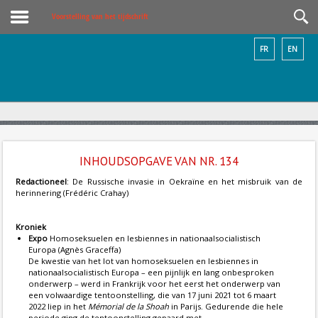
Voorstelling van het tijdschrift
FR
EN
INHOUDSOPGAVE VAN NR. 134
Redactioneel
: De Russische invasie in Oekraïne en het misbruik van de
herinnering (Frédéric Crahay)
Kroniek
Expo
Homoseksuelen en lesbiennes in nationaalsocialistisch
Europa (Agnès Graceffa)
De kwestie van het lot van homoseksuelen en lesbiennes in
nationaalsocialistisch Europa – een pijnlijk en lang onbesproken
onderwerp – werd in Frankrijk voor het eerst het onderwerp van
een volwaardige tentoonstelling, die van 17 juni 2021 tot 6 maart
2022 liep in het
Mémorial de la Shoah
in Parijs. Gedurende die hele
periode ging de tentoonstelling gepaard met