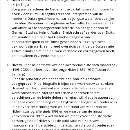
(Krijn Thijs)
Vorig jaar verscheen de Nederlandse vertaling van dit imposante
boek – een ruim 600 pagina’s tellende interpretatie van de
moderne Duitse geschiedenis naar de jongste wetenschappelijke
inzichten. De auteur is hoogleraar in Nashville, Tennessee, en één
van Amerika’s toonaangevende historici op het gebied van de
German Studies. Helmut Walser Smith schreef eerder over Duits
antisemitisme en over het klassieke vraagstuk van
continuïteitslijnen in de Duitse geschiedenis. Deze synthese
bekroont zijn werk: een breed overzicht van hoe de Duitse natie
zichzelf sinds de middeleeuwen verbeeld en vormgegeven heeft,
en niet alleen in vreedzame tijden.
Divers
Hitler na Kershaw: Wat een kwarteeuw historisch onderzoek
(1998-2022) ons leert over de jonge Hitler (1889-1919) (Fabian Van
Samang)
Sinds de publicatie van het eerste deel van Ian Kershaws
veelgeprezen Hitlerbiografie is bijna een kwart eeuw verstreken.
Hoewel het door heel wat analisten als de definitieve biografie
werd omschreven, viel het historisch onderzoek na het
verschijnen van de beide delen allerminst stil. Niet alle auteurs zijn
het eens over het belang van dit bijkomend biografisch onderzoek.
In dit overzichtsartikel geven we een stand van zaken van de
Hitlerhistoriografie sinds 1999 en de waarde van de nieuw
verworven inzichten – wat weten we méér over het historische
personage Adolf Hitler sinds de publicatie van Kershaws
monografie en hoe solide zijn de inzichten die op dit onderzoek
geënt zijn? De focus ligt op dié studies waarin extra