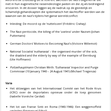
niet in hun eugenetische rassenideologie pasten en die zij als bedreigend
ervoeren. In dit dossier leggen wij de nadruk op de geestelijk en
lichamelijk gehandicapten die systematisch het slachtoffer werden van de
waanzin van de nazi’s tijdens het ganse wereldconflict.
Inleiding: De moord op de ‘nuttelozen’ (Frédéric Crahay)
The Nazi peritocide, the killing of the ‘useless’ under Nazism (Johan
Puttemans)
German Doctors’ Motives to Becoming Nazi’s (Victoire Willemot)
National Socialist ‘euthanasia’ – the organised murder of the sick,
the disabled and the elderly by way of the example of Bernburg
(Ute Hoffmann)
Polizeihauptmann
Christian Wirth. ‘Euthanasia’ Inspector and Purge
Commissar (10 January 1940 – 24 August 1941) (Michael Tregenza)
Varia
Het stilzwijgen van het Internationaal Comité van het Rode Kruis
(ICRC) over de deportaties opnieuw onder de loep genomen
(Isabelle Vonèche Cardial)
Het lot van Franse Sinti en Roma (1940-1946): Een weggemoffeld
verleden (Emmanuel Filhol)