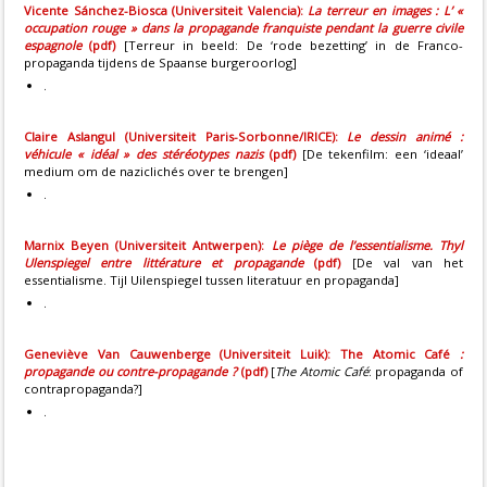
Vicente Sánchez-Biosca (Universiteit Valencia):
La terreur en images : L’ «
occupation rouge » dans la propagande franquiste pendant la guerre civile
espagnole
(pdf)
[Terreur in beeld: De ‘rode bezetting’ in de Franco-
propaganda tijdens de Spaanse burgeroorlog]
.
Claire Aslangul (Universiteit Paris-Sorbonne/IRICE):
Le dessin animé :
véhicule « idéal » des stéréotypes nazis
(pdf)
[De tekenfilm: een ‘ideaal’
medium om de naziclichés over te brengen]
.
Marnix Beyen (Universiteit Antwerpen):
Le piège de l’essentialisme. Thyl
Ulenspiegel entre littérature et propagande
(pdf)
[De val van het
essentialisme. Tijl Uilenspiegel tussen literatuur en propaganda]
.
Geneviève Van Cauwenberge (Universiteit Luik): The Atomic Café
:
propagande ou contre-propagande ?
(pdf)
[
The Atomic Café
: propaganda of
contrapropaganda?]
.