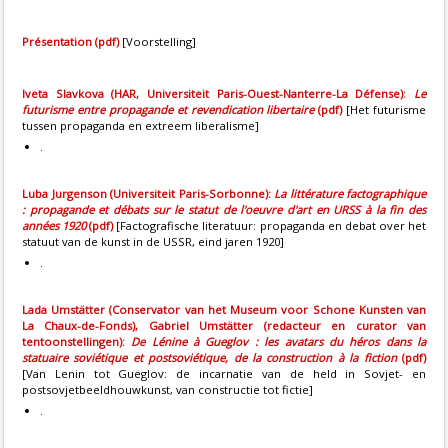
Présentation
(pdf)
[Voorstelling]
Iveta Slavkova (HAR, Universiteit Paris-Ouest-Nanterre-La Défense):
Le
futurisme entre propagande et revendication libertaire
(pdf)
[Het futurisme
tussen propaganda en extreem liberalisme]
.
Luba Jurgenson (Universiteit Paris-Sorbonne):
La littérature factographique
: propagande et débats sur le statut de l'oeuvre d'art en URSS à la fin des
années 1920
(pdf)
[Factografische literatuur: propaganda en debat over het
statuut van de kunst in de USSR, eind jaren 1920]
.
Lada Umstätter (Conservator van het Museum voor Schone Kunsten van
La Chaux-de-Fonds), Gabriel Umstätter (redacteur en curator van
tentoonstellingen):
De Lénine à Gueglov : les avatars du héros dans la
statuaire soviétique et postsoviétique, de la construction à la fiction
(pdf)
[Van Lenin tot Gueglov: de incarnatie van de held in Sovjet- en
postsovjetbeeldhouwkunst, van constructie tot fictie]
.