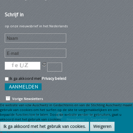
Schrijf
in
op onze nieuwsbrief in het Nederlands
Ik ga akkoord met
Privacy beleid
Vorige Newsletters
De website van vzw Auschwitz in Gedachtenis en van de Stichting Auschwitz maakt
gebruik van cookies om het surfen op de site te vergemakkelijken en om
bepaalde functies toe te laten. Door de website verder te gebruiken, gaat u
© 2026 Stichting Auschwitz
Sitemap
Wettelijke informatie •
akkoord met het gebruik van cookies.
Privacybeleid •
Cookiebeleid
Ik ga akkoord met het gebruik van cookies.
Weigeren