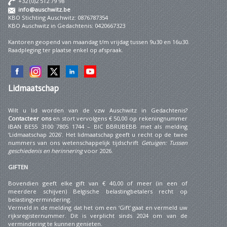
+32 (0)2 512 79 98
info@auschwitz.be
KBO Stichting Auschwitz: 0876787354
KBO Auschwitz in Gedachtenis: 0420667323
Kantoren geopend van maandag t/m vrijdag tussen 9u30 en 16u30.
Raadpleging ter plaatse enkel op afspraak.
Lidmaatschap
Wilt u lid worden van de vzw Auschwitz in Gedachtenis?
Contacteer ons
en stort vervolgens € 50,00 op rekeningnummer
IBAN BE55 3100 7805 1744 – BIC BBRUBEBB met als melding
‘Lidmaatschap 2026’. Het lidmaatschap geeft u recht op de twee
nummers van ons wetenschappelijk tijdschrift
Getuigen: Tussen
geschiedenis en herinnering
voor 2026.
GIFTEN
Bovendien geeft elke gift van € 40,00 of meer (in een of
meerdere schijven) Belgische belastingbetalers recht op
belastingvermindering.
Vermeld in de melding dat het om een ‘Gift’ gaat en vermeld uw
rijksregisternummer. Dit is verplicht sinds 2024 om van de
vermindering te kunnen genieten.