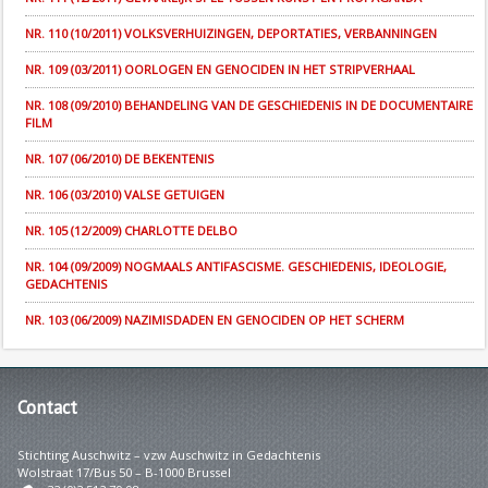
NR. 110 (10/2011) VOLKSVERHUIZINGEN, DEPORTATIES, VERBANNINGEN
NR. 109 (03/2011) OORLOGEN EN GENOCIDEN IN HET STRIPVERHAAL
NR. 108 (09/2010) BEHANDELING VAN DE GESCHIEDENIS IN DE DOCUMENTAIRE
FILM
NR. 107 (06/2010) DE BEKENTENIS
NR. 106 (03/2010) VALSE GETUIGEN
NR. 105 (12/2009) CHARLOTTE DELBO
NR. 104 (09/2009) NOGMAALS ANTIFASCISME. GESCHIEDENIS, IDEOLOGIE,
GEDACHTENIS
NR. 103 (06/2009) NAZIMISDADEN EN GENOCIDEN OP HET SCHERM
Contact
Stichting Auschwitz – vzw Auschwitz in Gedachtenis
Wolstraat 17/Bus 50 – B-1000 Brussel