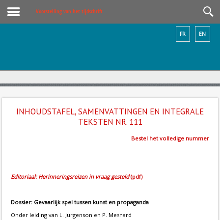
Voorstelling van het tijdschrift
FR
EN
INHOUDSTAFEL, SAMENVATTINGEN EN INTEGRALE
TEKSTEN NR. 111
Bestel het volledige nummer
Editoriaal: Herinneringsreizen in vraag gesteld
(pdf)
Dossier: Gevaarlijk spel tussen kunst en propaganda
Onder leiding van L. Jurgenson en P. Mesnard