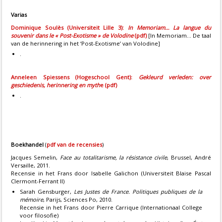
Varias
Dominique Soulès (Universiteit Lille 3):
In Memoriam… La langue du
souvenir dans le « Post-Exotisme » de Volodine
(pdf)
[In Memoriam… De taal
van de herinnering in het ‘Post-Exotisme’ van Volodine]
.
Anneleen Spiessens (Hogeschool Gent):
Gekleurd verleden: over
geschiedenis, herinnering en myth
e (pdf)
.
Boekhandel
(
pdf van de recensies
)
Jacques Semelin,
Face au totalitarisme, la résistance civile
, Brussel, André
Versaille, 2011.
Recensie in het Frans door Isabelle Galichon (Universiteit Blaise Pascal
Clermont-Ferrant II)
Sarah Gensburger,
Les Justes de France. Politiques publiques de la
mémoire
, Parijs, Sciences Po, 2010.
Recensie
in het Frans door Pierre Carrique (Internationaal College
voor filosofie)