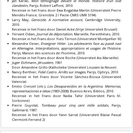
Jan Karski,
Mon témoignage devant le monde. Histoire d’un État
clandestin
, Parijs, Robert Laffont, 2010.
Recensie
in het Frans door Ewa Bogalska-Martin (Universiteit Pierre
Mendès-France, Grenoble 2 / Pacte-CNRS UMR 5194)
Larry May,
Genocide. A normative account
, Cambridge University,
2010.
Recensie
in het Frans door Daniel Acke (Vrije Universiteit Brussel)
Yervant Odian,
Journal de déportation
, Marseille, Parenthèses, 2010.
Recensie
in het Frans door Yves Ternon (Universiteit Montpellier III)
Alexandra Oeser,
Enseigner Hitler. Les adolescents face au passé nazi
en Allemagne. Interprétations, appropriations et usages de l’histoire
,
Parijs, Maison des sciences de l'homme, 2010.
Recensie
in het Frans door Anne Roche (Universiteit Aix-Marseille)
Juger Eichmann, Jérusalem, 1961
Door Amandine Grillo (Katholieke Universiteit Louvain-la-Neuve)
Nancy Berthier,
Fidel Castro. Arrêts sur images
, Parijs, Ophrys, 2010.
Recensie
in het Frans door Vicente Sánchez-Biosca (Universiteit
Valencia)
Emilio Crenzel (olv.),
Los Desaparecidos en la Argentina. Memorias,
representaciones e ideas (1983-2008)
, Buenos Aires, Biblios, 2010.
Recensie
in het Frans door Nadia Tahir (Universiteit Paris IV-
Sorbonne)
Pierre Guyotat,
Tombeau pour cinq cent mille soldats
, Parijs,
Gallimard, 1987.
Recensie
in het Frans door Yann Sarrat (Universiteit Blaise Pascal
Clermont-Ferrand 2)