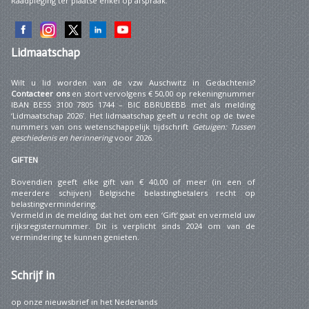
Raadpleging ter plaatse enkel op afspraak.
Lidmaatschap
Wilt u lid worden van de vzw Auschwitz in Gedachtenis?
Contacteer ons
en stort vervolgens € 50,00 op rekeningnummer
IBAN BE55 3100 7805 1744 – BIC BBRUBEBB met als melding
‘Lidmaatschap 2026’. Het lidmaatschap geeft u recht op de twee
nummers van ons wetenschappelijk tijdschrift
Getuigen: Tussen
geschiedenis en herinnering
voor 2026.
GIFTEN
Bovendien geeft elke gift van € 40,00 of meer (in een of
meerdere schijven) Belgische belastingbetalers recht op
belastingvermindering.
Vermeld in de melding dat het om een ‘Gift’ gaat en vermeld uw
rijksregisternummer. Dit is verplicht sinds 2024 om van de
vermindering te kunnen genieten.
Schrijf
in
op onze nieuwsbrief in het Nederlands