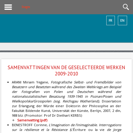
Stages
FR
EN
SAMENVATTINGEN VAN DE GESELECTEERDE WERKEN
2009-2010
ARANI Miriam Yegane,
Fotografische Selbst- und Fremdbilder von
Besatzern und Besetzten während des Zweiten Weltkriegs am Beispiel
der Fotografien von Polen und Deutschen während der
nationalsozialistischen Besatzung 1939-1945 in Poznan/Posen und
Wielkopolska/Grosspolen (sog. Reichsgau Watherland)
, Dissertation
zur Erlangung der Würde einer Doktorin der Philosophie an der
Fakultät Bildende Kunst, Universität der Künste, Berlijn, 2007, 2 dln,
988 blz. (Promotor: Prof Dr Diethart KERBS)
Samenvatting (pdf)
BENESTROFF Corinne,
L’imagination de l’inimaginable. Interrogations
sur la résilience et la Résistance (
L’Écriture ou la vie
de Jorge