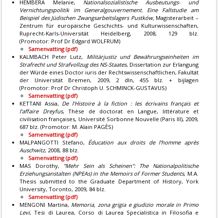
HEMBERA Melanie,
Nationalsozialistische Ausbeutungs- und
Vernichtungspolitik im Generalgouvernement. Eine Fallstudie am
Beispiel des Jüdischen Zwangsarbeitslagers Pustków,
Magisterarbeit –
Zentrum für europäische Geschichts- und Kulturwissenschaften,
Ruprecht-Karls-Universität Heidelberg, 2008, 129 blz.
(Promotor: Prof Dr Edgard WOLFRUM)
Samenvatting (pdf)
KALMBACH Peter Lutz,
Militärjustiz und Bewährungseinheiten im
Strafrecht und Strafvollzug des NS-Staates
, Dissertation zur Erlangung
der Würde eines Doctor iuris der Rechtswissenschaftlichen, Fakultät
der Universität Bremen, 2009, 2 dln, 455 blz. + bijlagen
(Promotor: Prof Dr Christoph U. SCHMINCK-GUSTAVUS)
Samenvatting (pdf)
KETTANI Assia,
De l’Histoire à la fiction : les écrivains français et
l’affaire Dreyfus
, Thèse de doctorat en Langue, littérature et
civilisation françaises, Université Sorbonne Nouvelle (Paris III), 2009,
687 blz. (Promotor: M. Alain PAGÈS)
Samenvatting (pdf)
MALPANGOTTI Stefano,
Éducation aux droits de l’homme après
Auschwitz
, 2008, 88 blz.
Samenvatting (pdf)
MAS Dorothy,
"Mehr Sein als Scheinen": The Nationalpolitische
Erziehungsanstalten (NPEAs) in the Memoirs of Former Students
, M.A.
Thesis submitted to the Graduate Department of History, York
University, Toronto, 2009, 84 blz.
Samenvatting (pdf)
MENGONI Martina,
Memoria, zona grigia e giudizio morale in Primo
Levi
, Tesi di Laurea, Corso di Laurea Specialistica in Filosofia e