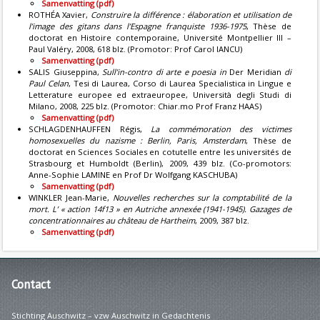
Samenvatting (pdf)
ROTHÉA Xavier,
Construire la différence : élaboration et utilisation de
l’image des gitans dans l’Espagne franquiste 1936-1975
, Thèse de
doctorat en Histoire contemporaine, Université Montpellier III –
Paul Valéry, 2008, 618 blz. (Promotor: Prof Carol IANCU)
Samenvatting (pdf)
SALIS Giuseppina,
Sull’in-contro di arte e poesia in
Der Meridian
di
Paul Celan
, Tesi di Laurea, Corso di Laurea Specialistica in Lingue e
Letterature europee ed extraeuropee, Università degli Studi di
Milano, 2008, 225 blz. (Promotor: Chiar.mo Prof Franz HAAS)
Samenvatting (pdf)
SCHLAGDENHAUFFEN Régis,
La commémoration des victimes
homosexuelles du nazisme : Berlin, Paris, Amsterdam
, Thèse de
doctorat en Sciences Sociales en cotutelle entre les universités de
Strasbourg et Humboldt (Berlin), 2009, 439 blz. (Co-promotors:
Anne-Sophie LAMINE en Prof Dr Wolfgang KASCHUBA)
Samenvatting (pdf)
WINKLER Jean-Marie,
Nouvelles recherches sur la comptabilité de la
mort. L’ « action 14f13 » en Autriche annexée (1941-1945). Gazages de
concentrationnaires au château de Hartheim
, 2009, 387 blz.
Samenvatting (pdf)
Contact
Stichting Auschwitz – vzw Auschwitz in Gedachtenis