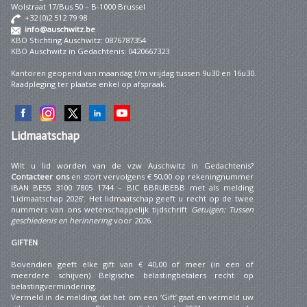
Wolstraat 17/Bus 50 – B-1000 Brussel
+32 (0)2 512 79 98
info@auschwitz.be
KBO Stichting Auschwitz: 0876787354
KBO Auschwitz in Gedachtenis: 0420667323
Kantoren geopend van maandag t/m vrijdag tussen 9u30 en 16u30.
Raadpleging ter plaatse enkel op afspraak.
Lidmaatschap
Wilt u lid worden van de vzw Auschwitz in Gedachtenis?
Contacteer ons
en stort vervolgens € 50,00 op rekeningnummer
IBAN BE55 3100 7805 1744 – BIC BBRUBEBB met als melding
‘Lidmaatschap 2026’. Het lidmaatschap geeft u recht op de twee
nummers van ons wetenschappelijk tijdschrift
Getuigen: Tussen
geschiedenis en herinnering
voor 2026.
GIFTEN
Bovendien geeft elke gift van € 40,00 of meer (in een of
meerdere schijven) Belgische belastingbetalers recht op
belastingvermindering.
Vermeld in de melding dat het om een ‘Gift’ gaat en vermeld uw