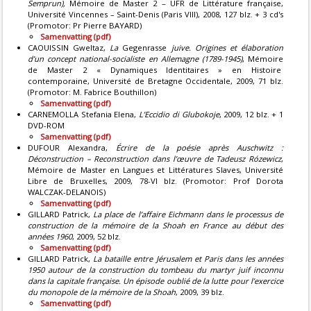
Semprun),
Mémoire de Master 2 – UFR de Littérature française,
Université Vincennes – Saint-Denis (Paris VIII), 2008, 127 blz. + 3 cd's
(Promotor: Pr Pierre BAYARD)
Samenvatting (pdf)
CAOUISSIN Gweltaz,
La
Gegenrasse
juive. Origines et élaboration
d’un concept national-socialiste en Allemagne (1789-1945)
, Mémoire
de Master 2 « Dynamiques Identitaires » en Histoire
contemporaine, Université de Bretagne Occidentale, 2009, 71 blz.
(Promotor: M. Fabrice Bouthillon)
Samenvatting (pdf)
CARNEMOLLA Stefania Elena,
L’Eccidio di Glubokoje
, 2009, 12 blz. + 1
DVD-ROM
Samenvatting (pdf)
DUFOUR Alexandra,
Écrire de la poésie après Auschwitz :
Déconstruction – Reconstruction dans l’œuvre de Tadeusz Rózewicz
,
Mémoire de Master en Langues et Littératures Slaves, Université
Libre de Bruxelles, 2009, 78-VI blz. (Promotor: Prof Dorota
WALCZAK-DELANOIS)
Samenvatting (pdf)
GILLARD Patrick,
La place de l’affaire Eichmann dans le processus de
construction de la mémoire de la Shoah en France au début des
années 1960
, 2009, 52 blz.
Samenvatting (pdf)
GILLARD Patrick,
La bataille entre Jérusalem et Paris dans les années
1950 autour de la construction du tombeau du martyr juif inconnu
dans la capitale française. Un épisode oublié de la lutte pour l’exercice
du monopole de la mémoire de la Shoah
, 2009, 39 blz.
Samenvatting (pdf)