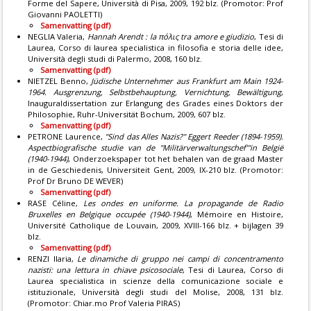
Forme del Sapere, Università di Pisa, 2009, 192 blz. (Promotor: Prof
Giovanni PAOLETTI)
Samenvatting (pdf)
NEGLIA Valeria,
Hannah Arendt : la πόλις tra amore e giudizio
, Tesi di
Laurea, Corso di laurea specialistica in filosofia e storia delle idee,
Università degli studi di Palermo, 2008, 160 blz.
Samenvatting (pdf)
NIETZEL Benno,
Jüdische Unternehmer aus Frankfurt am Main 1924-
1964. Ausgrenzung, Selbstbehauptung, Vernichtung, Bewältigung
,
Inauguraldissertation zur Erlangung des Grades eines Doktors der
Philosophie, Ruhr-Universität Bochum, 2009, 607 blz.
Samenvatting (pdf)
PETRONE Laurence,
"Sind das Alles Nazis?" Eggert Reeder (1894-1959).
Aspectbiografische studie van de "Militärverwaltungschef’"in België
(1940-1944)
, Onderzoekspaper tot het behalen van de graad Master
in de Geschiedenis, Universiteit Gent, 2009, IX-210 blz. (Promotor:
Prof Dr Bruno DE WEVER)
Samenvatting (pdf)
RASE Céline,
Les ondes en uniforme. La propagande de Radio
Bruxelles en Belgique occupée (1940-1944)
, Mémoire en Histoire,
Université Catholique de Louvain, 2009, XVIII-166 blz. + bijlagen 39
blz.
Samenvatting (pdf)
RENZI Ilaria,
Le dinamiche di gruppo nei campi di concentramento
nazisti: una lettura in chiave psicosociale
, Tesi di Laurea, Corso di
Laurea specialistica in scienze della comunicazione sociale e
istituzionale, Università degli studi del Molise, 2008, 131 blz.
(Promotor: Chiar.mo Prof Valeria PIRAS)