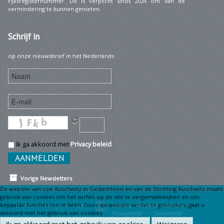
rijksregisternummer. Dit is verplicht sinds 2024 om van de
vermindering te kunnen genieten.
Schrijf
in
op onze nieuwsbrief in het Nederlands
Ik ga akkoord met
Privacy beleid
Vorige Newsletters
De website van vzw Auschwitz in Gedachtenis en van de Stichting Auschwitz maakt
gebruik van cookies om het surfen op de site te vergemakkelijken en om
bepaalde functies toe te laten. Door de website verder te gebruiken, gaat u
© 2026 Stichting Auschwitz
Sitemap
Wettelijke informatie •
akkoord met het gebruik van cookies.
Privacybeleid •
Cookiebeleid