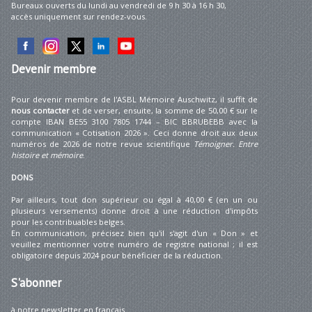
Bureaux ouverts du lundi au vendredi de 9 h 30 à 16 h 30,
accès uniquement sur rendez-vous.
Devenir
membre
Pour devenir membre de l'ASBL Mémoire Auschwitz, il suffit de
nous contacter
et de verser, ensuite, la somme de 50,00 € sur le
compte IBAN BE55 3100 7805 1744 – BIC BBRUBEBB avec la
communication « Cotisation 2026 ». Ceci donne droit aux deux
numéros de 2026 de notre revue scientifique
Témoigner. Entre
histoire et mémoire
.
DONS
Par ailleurs, tout don supérieur ou égal à 40,00 € (en un ou
plusieurs versements) donne droit à une réduction d'impôts
pour les contribuables belges.
En communication, précisez bien qu'il s'agit d'un « Don » et
veuillez mentionner votre numéro de registre national ; il est
obligatoire depuis 2024 pour bénéficier de la réduction.
S'abonner
à notre newsletter en français