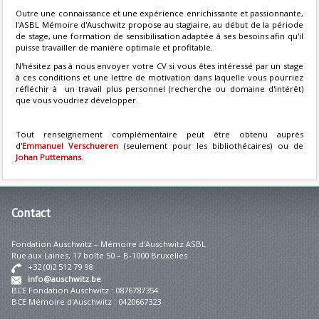
Outre une connaissance et une expérience enrichissante et passionnante,
l'ASBL Mémoire d'Auschwitz propose au stagiaire, au début de la période
de stage, une formation de sensibilisation adaptée à ses besoins afin qu'il
puisse travailler de manière optimale et profitable.
N'hésitez pas à nous envoyer votre CV si vous êtes intéressé par un stage
à ces conditions et une lettre de motivation dans laquelle vous pourriez
réfléchir à un travail plus personnel (recherche ou domaine d'intérêt)
que vous voudriez développer.
Tout renseignement complémentaire peut être obtenu auprès
d'
Emmanuel Verschueren
(seulement pour les bibliothécaires) ou de
Johan Puttemans
.
Contact
Fondation Auschwitz – Mémoire d'Auschwitz ASBL
Rue aux Laines, 17 boîte 50 – B-1000 Bruxelles
+32 (0)2 512 79 98
info@auschwitz.be
BCE Fondation Auschwitz : 0876787354
BCE Mémoire d'Auschwitz : 0420667323