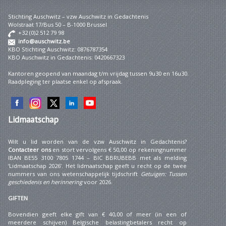
Stichting Auschwitz – vzw Auschwitz in Gedachtenis
Wolstraat 17/Bus 50 – B-1000 Brussel
+32 (0)2 512 79 98
info@auschwitz.be
KBO Stichting Auschwitz: 0876787354
KBO Auschwitz in Gedachtenis: 0420667323
Kantoren geopend van maandag t/m vrijdag tussen 9u30 en 16u30.
Raadpleging ter plaatse enkel op afspraak.
Lidmaatschap
Wilt u lid worden van de vzw Auschwitz in Gedachtenis?
Contacteer ons
en stort vervolgens € 50,00 op rekeningnummer
IBAN BE55 3100 7805 1744 – BIC BBRUBEBB met als melding
‘Lidmaatschap 2026’. Het lidmaatschap geeft u recht op de twee
nummers van ons wetenschappelijk tijdschrift
Getuigen: Tussen
geschiedenis en herinnering
voor 2026.
GIFTEN
Bovendien geeft elke gift van € 40,00 of meer (in een of
meerdere schijven) Belgische belastingbetalers recht op