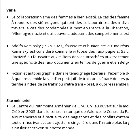
Varia
Le collaborationnisme des femmes a bien existé. Le cas des femmes
À rebours des stéréotypes qui font des collaboratrices des indivi
travers le cas des condamnées à mort en France à la Libération,
l’Allemagne nazie et qui, souvent, adoptent des comportements ex
Adolfo Kaminsky (1925-2023), faussaire et humaniste ? D’une résis
Kaminsky est considéré comme le virtuose des faux papiers. Sa con
L’activité du faussaire aux milliers de vies arrachées aux traiteme
une spécificité des faux documents en temps de guerre et en Belgi
Fiction et autobiographie dans le témoignage littéraire : l’exemple 
À quoi ressemble la vie d’un petit Juif de trois ans séparé de ses 
terrifié à l’idée de se trahir ou d’être trahi – bref, à quoi ressemble 
Site mémoriel
Le Centre du Patrimoine Arménien (le CPA). Un lieu ouvert sur le m
Créé en 2005 dans le centre historique de Valence, le Centre du Pa
aux mémoires et à l’actualité des migrations et des conflits conte
tout en inscrivant cette trajectoire singulière dans l’histoire plus l
singulier et citoyen sur notre monde.