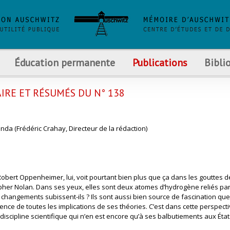
Éducation permanente
Publications
Bibli
RE ET RÉSUMÉS DU N° 138
wanda (Frédéric Crahay, Directeur de la rédaction)
Robert Oppenheimer, lui, voit pourtant bien plus que ça dans les gouttes d
topher Nolan. Dans ses yeux, elles sont deux atomes d’hydrogène reliés pa
changements subissent-ils ? Ils sont aussi bien source de fascination qu
nce de toutes les implications de ses théories. C’est dans cette perspecti
scipline scientifique qui n’en est encore qu’à ses balbutiements aux État