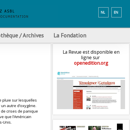
NL
EN
othèque / Archives
La Fondation
La Revue est disponible en
ligne sur
openedition.org
e pluie sur lesquelles
r un autre d’oxygène.
e de crises de panique
ve que l’Américain
s-Unis.