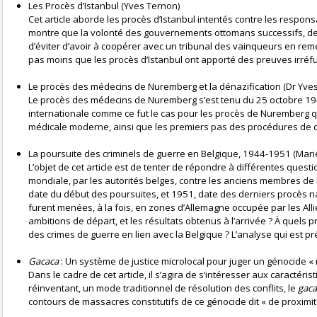
Les Procès d’Istanbul (Yves Ternon)
Cet article aborde les procès d’Istanbul intentés contre les respo
montre que la volonté des gouvernements ottomans successifs, depu
d’éviter d’avoir à coopérer avec un tribunal des vainqueurs en reme
pas moins que les procès d’Istanbul ont apporté des preuves irréfu
Le procès des médecins de Nuremberg et la dénazification (Dr Yves
Le procès des médecins de Nuremberg s’est tenu du 25 octobre 1946 
internationale comme ce fut le cas pour les procès de Nuremberg qu
médicale moderne, ainsi que les premiers pas des procédures de d
La poursuite des criminels de guerre en Belgique, 1944-1951 (Mar
L’objet de cet article est de tenter de répondre à différentes que
mondiale, par les autorités belges, contre les anciens membres de l
date du début des poursuites, et 1951, date des derniers procès na
furent menées, à la fois, en zones d’Allemagne occupée par les Allié
ambitions de départ, et les résultats obtenus à l’arrivée ? À quels
des crimes de guerre en lien avec la Belgique ? L’analyse qui est
Gacaca
: Un système de justice microlocal pour juger un génocide « 
Dans le cadre de cet article, il s’agira de s’intéresser aux caractéri
réinventant, un mode traditionnel de résolution des conflits, le
gaca
contours de massacres constitutifs de ce génocide dit « de proximit