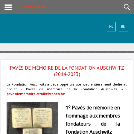
Pavés de mémoire
NL
EN
PAVÉS DE MÉMOIRE DE LA FONDATION AUSCHWITZ
(2014-2023)
La Fondation Auschwitz a développé un site web entièrement dédié au
projet « Pavés de mémoire de la Fondation Auschwitz » :
pavesdememoire-struikelstenen.be
o
1
Pavés de mémoire en
hommage aux membres
fondateurs de la
Fondation Auschwitz