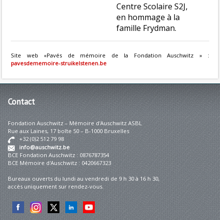
Centre Scolaire S2J,
en hommage à la
famille Frydman.
Site web «Pavés de mémoire de la Fondation Auschwitz » :
pavesdememoire-struikelstenen.be
Contact
Fondation Auschwitz – Mémoire d'Auschwitz ASBL
Rue aux Laines, 17 boîte 50 – B-1000 Bruxelles
+32 (0)2 512 79 98
info@auschwitz.be
BCE Fondation Auschwitz : 0876787354
BCE Mémoire d'Auschwitz : 0420667323
Bureaux ouverts du lundi au vendredi de 9 h 30 à 16 h 30,
accès uniquement sur rendez-vous.