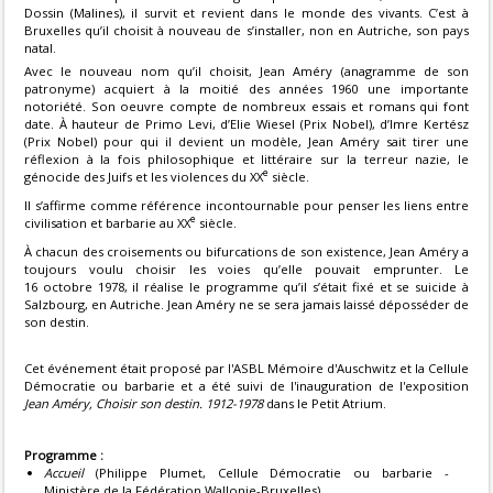
Dossin (Malines), il survit et revient dans le monde des vivants. C’est à
Bruxelles qu’il choisit à nouveau de s’installer, non en Autriche, son pays
natal.
Avec le nouveau nom qu’il choisit, Jean Améry (anagramme de son
patronyme) acquiert à la moitié des années 1960 une importante
notoriété. Son oeuvre compte de nombreux essais et romans qui font
date. À hauteur de Primo Levi, d’Elie Wiesel (Prix Nobel), d’Imre Kertész
(Prix Nobel) pour qui il devient un modèle, Jean Améry sait tirer une
réflexion à la fois philosophique et littéraire sur la terreur nazie, le
e
génocide des Juifs et les violences du XX
siècle.
Il s’affirme comme référence incontournable pour penser les liens entre
e
civilisation et barbarie au XX
siècle.
À chacun des croisements ou bifurcations de son existence, Jean Améry a
toujours voulu choisir les voies qu’elle pouvait emprunter. Le
16 octobre 1978, il réalise le programme qu’il s’était fixé et se suicide à
Salzbourg, en Autriche. Jean Améry ne se sera jamais laissé déposséder de
son destin.
Cet événement était proposé par l'ASBL Mémoire d'Auschwitz et la Cellule
Démocratie ou barbarie et a été suivi de l'inauguration de l'exposition
Jean Améry, Choisir son destin. 1912-1978
dans le Petit Atrium.
Programme :
Accueil
(Philippe Plumet, Cellule Démocratie ou barbarie -
Ministère de la Fédération Wallonie-Bruxelles)