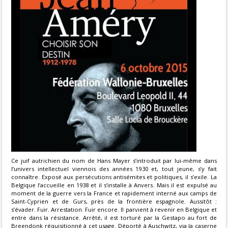
Ce juif autrichien du nom de Hans Mayer s’introduit par lui-même dans
l’univers intellectuel viennois des années 1930 et, tout jeune, s’y fait
connaître. Exposé aux persécutions antisémites et politiques, il s’exile. La
Belgique l’accueille en 1938 et il s’installe à Anvers. Mais il est expulsé au
moment de la guerre vers la France et rapidement interné aux camps de
Saint-Cyprien et de Gurs, près de la frontière espagnole. Aussitôt :
s’évader. Fuir. Arrestation. Fuir encore. Il parvient à revenir en Belgique et
entre dans la résistance. Arrêté, il est torturé par la Gestapo au fort de
Breendonk réquisitionné à cet usage. Déporté à Auschwitz, via la caserne