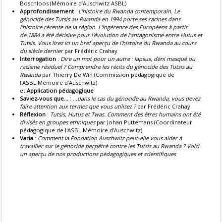
Boschloos (Mémoire d’Auschwitz ASBL)
Approfondissement
:
L’histoire du Rwanda contemporain. Le
génocide des Tutsis au Rwanda en 1994 porte ses racines dans
l'histoire récente de la région. L'ingérence des Européens à partir
de 1884 a été décisive pour l'évolution de l'antagonisme
entre Hutus et
Tutsis. Vous lirez ici un bref aperçu de l'histoire du Rwanda au cours
du siècle dernier
par Frédéric Crahay
Interrogation
:
Dire un mot pour un autre : lapsus, déni masqué ou
racisme résiduel ? Comprendre les récits du génocide des Tutsis au
Rwanda
par Thierry De Win (Commission pédagogique de
l'ASBL Mémoire d’Auschwitz)
et
Application pédagogique
Saviez-vous que...
: ...
dans le cas du génocide au Rwanda, vous devez
faire attention aux termes que vous utilisez ?
par Frédéric Crahay
Réflexion
:
Tutsis, Hutus et Twas. Comment des êtres humains ont été
divisés en groupes ethniques
par Johan Puttemans (Coordinateur
pédagogique de l'ASBL Mémoire d’Auschwitz)
Varia
:
Comment la Fondation Auschwitz peut-elle vous aider à
travailler sur le génocide perpétré contre les Tutsis au Rwanda ?
Voici
un aperçu de nos productions pédagogiques et scientifiques