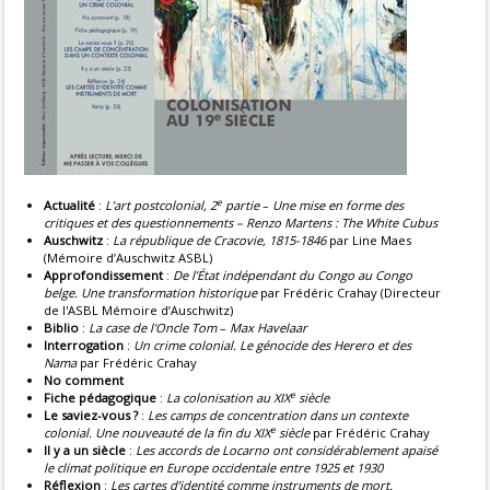
e
Actualité
:
L’art postcolonial, 2
partie
–
Une mise en forme des
critiques et des questionnements – Renzo Martens : The White Cubus
Auschwitz
:
La république de Cracovie, 1815-1846
par Line Maes
(Mémoire d’Auschwitz ASBL)
Approfondissement
:
De l’État indépendant du Congo au Congo
belge. Une transformation historique
par Frédéric Crahay (Directeur
de l'ASBL Mémoire d’Auschwitz)
Biblio
:
La case de l'Oncle Tom
–
Max Havelaar
Interrogation
:
Un crime colonial. Le génocide des Herero et des
Nama
par Frédéric Crahay
No comment
e
Fiche pédagogique
:
La colonisation au XIX
siècle
Le saviez-vous ?
:
Les camps de concentration dans un contexte
e
colonial. Une nouveauté de la fin du XIX
siècle
par Frédéric Crahay
Il y a un siècle
:
Les accords de Locarno ont considérablement apaisé
le climat politique en Europe occidentale entre 1925 et 1930
Réflexion
:
Les cartes d’identité comme instruments de mort.