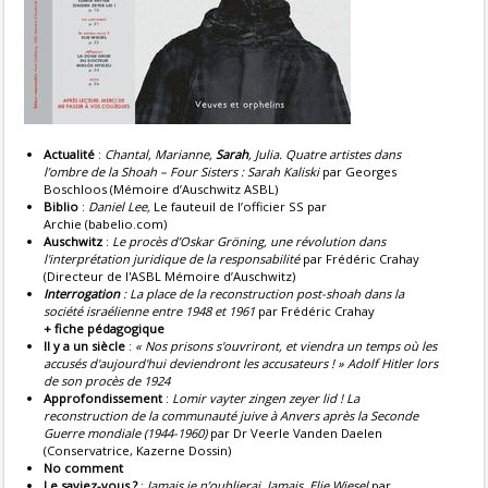
Actualité
:
Chantal, Marianne,
Sarah
, Julia. Quatre artistes dans
l’ombre de la Shoah – Four Sisters : Sarah Kaliski
par Georges
Boschloos (Mémoire d’Auschwitz ASBL)
Biblio
:
Daniel Lee,
Le fauteuil de l’officier SS par
Archie (babelio.com)
Auschwitz
:
Le procès d’Oskar Gröning, une révolution dans
l'interprétation juridique de la responsabilité
par Frédéric Crahay
(Directeur de l'ASBL Mémoire d’Auschwitz)
Interrogation
: La place de la reconstruction post-shoah dans la
société israélienne entre 1948 et 1961
par Frédéric Crahay
+ fiche pédagogique
Il y a un siècle
:
« Nos prisons s'ouvriront, et viendra un temps où les
accusés d'aujourd'hui deviendront les accusateurs ! » Adolf Hitler lors
de son procès de 1924
Approfondissement
:
Lomir vayter zingen zeyer lid ! La
reconstruction de la communauté juive à Anvers après la Seconde
Guerre mondiale (1944-1960)
par Dr Veerle Vanden Daelen
(Conservatrice, Kazerne Dossin)
No comment
Le saviez-vous ?
:
Jamais je n’oublierai. Jamais. Elie Wiesel
par