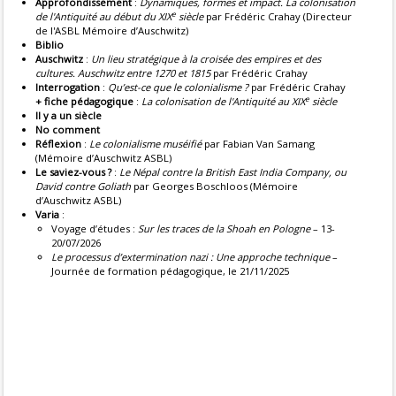
Approfondissement
:
Dynamiques, formes et impact. La colonisation
e
de l'Antiquité au début du XIX
siècle
par Frédéric Crahay (Directeur
de l'ASBL Mémoire d’Auschwitz)
Biblio
Auschwitz
:
Un lieu stratégique à la croisée des empires et des
cultures. Auschwitz entre 1270 et 1815
par Frédéric Crahay
Interrogation
:
Qu’est-ce que le colonialisme ?
par Frédéric Crahay
e
+ fiche pédagogique
:
La colonisation de l'Antiquité au XIX
siècle
Il y a un siècle
No comment
Réflexion
:
Le colonialisme muséifié
par Fabian Van Samang
(Mémoire d’Auschwitz ASBL)
Le saviez-vous ?
:
Le Népal contre la British East India Company, ou
David contre Goliath
par Georges Boschloos (Mémoire
d’Auschwitz ASBL)
Varia
:
Voyage d’études :
Sur les traces de la Shoah en Pologne
– 13-
20/07/2026
Le processus d’extermination nazi : Une approche technique
–
Journée de formation pédagogique, le 21/11/2025