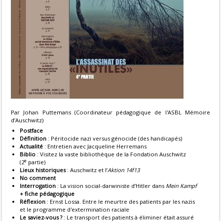
Par Johan Puttemans (Coordinateur pédagogique de l'ASBL Mémoire
d’Auschwitz)
Postface
Définition
: Péritocide nazi versus génocide (des handicapés)
Actualité
: Entretien avec Jacqueline Herremans
Biblio
: Visitez la vaste bibliothèque de la Fondation Auschwitz
e
(2
partie)
Lieux historiques
: Auschwitz et l’
Aktion 14f13
No comment
Interrogation
: La vision social-darwiniste d’Hitler dans
Mein Kampf
+ fiche pédagogique
Réflexion
: Ernst Lossa. Entre le meurtre des patients par les nazis
et le programme d'extermination raciale
Le saviez-vous ?
: Le transport des patients à éliminer était assuré