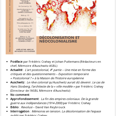
Postface
par Frédéric Crahay et Johan Puttemans (Rédacteurs en
chef, Mémoire d’Auschwitz ASBL)
e
Actualité
:
L’art postcolonial, 4
partie – Une mise en forme des
critiques et des questionnements – Exposition temporaire
« Postcolonial ? » à la Maison de l'histoire européenne
Auschwitz
:
Le rêve colonial qu'Auschwitz aurait dû devenir. Le cas de
Hans Stosberg, l'architecte de la « ville modèle »
par Frédéric Crahay
(Directeur de l'ASBL Mémoire d’Auschwitz)
No comment
Approfondissement
:
La fin des empires coloniaux. De la grande
guerre aux indépendances (1914-2000)
par Frédéric Crahay
Biblio
:
Revolusi
– David Van Reybrouck
Interrogation
:
Mémoires en tension. La décolonisation de l'espace
public
par Frédéric Crahay