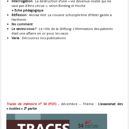
Interrogation
: La destruction d'une « vie devenue inutile qui ne
vaut pas d'être vécue », selon Binding et Hoche
+ fiche pédagogique
Réflexion
: Aloisia Veit. La cousine schizophrène d’Hitler gazée à
Hartheim
No comment
Le saviez-vous ?
: Le rôle de la
Stiftung
. L’élimination des patients
était une affaire en or pour les nazis
Varia
: Découvrez nos publications
o
Traces de mémoire
n
54 (PDF)
– décembre – Thème :
L’assassinat des
e
« inutiles » 2
partie