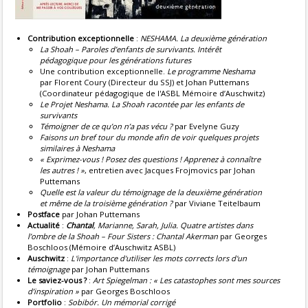
Contribution exceptionnelle
:
NESHAMA. La deuxième génération
La Shoah – Paroles d’enfants de survivants. Intérêt
pédagogique pour les générations futures
Une contribution exceptionnelle.
Le programme Neshama
par Florent Coury (Directeur du SSJ) et Johan Puttemans
(Coordinateur pédagogique de l'ASBL Mémoire d’Auschwitz)
Le Projet Neshama. La Shoah racontée par les enfants de
survivants
Témoigner de ce qu’on n’a pas vécu ?
par Evelyne Guzy
Faisons un bref tour du monde afin de voir quelques projets
similaires à Neshama
« Exprimez-vous ! Posez des questions ! Apprenez à connaître
les autres ! »
, entretien avec Jacques Frojmovics par Johan
Puttemans
Quelle est la valeur du témoignage de la deuxième génération
et même de la troisième génération ?
par Viviane Teitelbaum
Postface
par Johan Puttemans
Actualité
:
Chantal
, Marianne, Sarah, Julia. Quatre artistes dans
l’ombre de la Shoah – Four Sisters : Chantal Akerman
par Georges
Boschloos (Mémoire d’Auschwitz ASBL)
Auschwitz
:
L'importance d'utiliser les mots corrects lors d'un
témoignage
par Johan Puttemans
Le saviez-vous ?
:
Art Spiegelman : « Les catastophes sont mes sources
d’inspiration »
par Georges Boschloos
Portfolio
:
Sobibór. Un mémorial corrigé