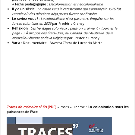
+ Fiche pédagogique
:
Décolonisation et néocolonialisme
Il y a un siècle
:
En route vers la catastrophe qui s'annonçait. 1926 fut
l'année où des décisions déjà prises furent confirmées
Le saviez-vous ?
:
Le colonialisme n’est pas mort. Enquête sur les
forces coloniales en 2026
par Frédéric Crahay
Réflexion
:
Les héritages coloniaux : peut-on vraiment « tourner la
page » ? À propos des États-Unis, du Canada, de l'Australie, de la
Nouvelle-Zélande et de la Belgique
par Frédéric Crahay
Varia
: Documentaire :
Nuestra Tierra
de Lucrecia Martel
o
Traces de mémoire
n
59 (PDF)
– mars – Thème :
La colonisation sous les
puissances de l'Axe