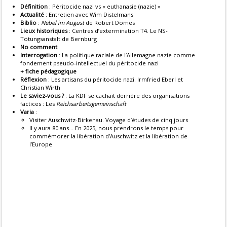
Définition
: Péritocide nazi vs « euthanasie (nazie) »
Actualité
: Entretien avec Wim Distelmans
Biblio
:
Nebel im August
de Robert Domes
Lieux historiques
: Centres d’extermination T4. Le NS-
Tötungsanstalt de Bernburg
No comment
Interrogation
: La politique raciale de l’Allemagne nazie comme
fondement pseudo-intellectuel du péritocide nazi
+ fiche pédagogique
Réflexion
: Les artisans du péritocide nazi. Irmfried Eberl et
Christian Wirth
Le saviez-vous ?
: La KDF se cachait derrière des organisations
factices : Les
Reichsarbeitsgemeinschaft
Varia
:
Visiter Auschwitz-Birkenau. Voyage d’études de cinq jours
Il y aura 80 ans… En 2025, nous prendrons le temps pour
commémorer la libération d’Auschwitz et la libération de
l’Europe