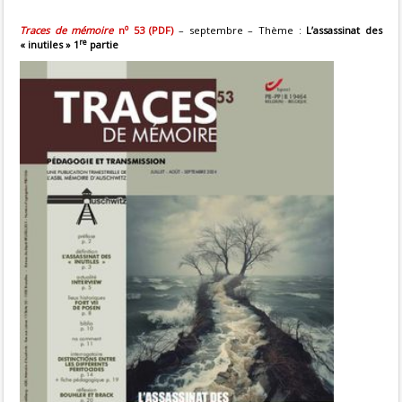
o
Traces de mémoire
n
53 (PDF)
– septembre – Thème :
L’assassinat des
re
« inutiles » 1
partie