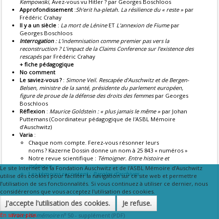
Kempowski,
Avez-vous vu Hitler ? par Georges Boschloos
Approfondissement
:
Sh’erit ha-pletah. La résilience du « reste »
par
Frédéric Crahay
Il y a un siècle
:
La mort de Lénine
ET
L'annexion de Fiume
par
Georges Boschloos
Interrogation
: L’indemnisation comme premier pas vers la
reconstruction
? L’impact de la Claims Conference sur l’existence des
rescapés
par Frédéric Crahay
+ fiche pédagogique
No comment
Le saviez-vous ?
:
Simone Veil. Rescapée d’Auschwitz et de Bergen-
Belsen, ministre de la santé, présidente du parlement européen,
figure de proue de la défense des droits des femmes
par Georges
Boschloos
Réflexion
:
Maurice Goldstein : « plus jamais le même »
par Johan
Puttemans (Coordinateur pédagogique de l'ASBL Mémoire
d’Auschwitz)
Varia
:
Chaque nom compte. Ferez-vous résonner leurs
noms ? Kazerne Dossin donne un nom à 25 843 « numéros »
Notre revue scientifique :
Témoigner. Entre histoire et
mémoire
Le site Internet de la Fondation Auschwitz et de l'ASBL Mémoire d’Auschwitz
Les témoins racontent :
Paroles d'archives
utilise des cookies pour faciliter la navigation sur ce site web et permettre
l’utilisation de ses fonctionnalités. Si vous continuez à utiliser ce dernier, nous
considérerons que vous acceptez l'utilisation des cookies.
J'accepte l'utilisation des cookies.
Je refuse.
o
En savoir plus
Traces de mémoire
n
50 - supplément (PDF)