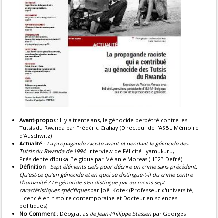
Avant-propos
: Il y a trente ans, le génocide perpétré contre les
Tutsis du Rwanda par Frédéric Crahay (Directeur de l'ASBL Mémoire
d’Auschwitz)
Actualité
:
La propagande raciste avant et pendant le génocide des
Tutsis du Rwanda de 1994
. Interview de Félicité Lyamukuru,
Présidente d’Ibuka-Belgique par Mélanie Moreas (HE2B Defré)
Définition
:
Sept éléments clefs pour décrire un crime sans précédent.
Qu'est-ce qu'un génocide et en quoi se distingue-t-il du crime contre
l'humanité ? Le génocide s'en distingue par au moins sept
caractéristiques spécifiques
par Joël Kotek (Professeur d'université,
Licencié en histoire contemporaine et Docteur en sciences
politiques)
No Comment
: Déogratias
de Jean-Philippe Stassen
par Georges