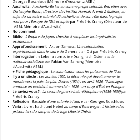
Georges Boschloos (Mémoire d’Auschwitz ASBL)
Auschwitz
:
Auschwitz-Birkenau comme projet colonial. Entretien avec
Christophe Busch, directeur de l'Institut Hannah Arendt à Malines, au
sujet du caractère colonial d'Auschwitz et de son rôle dans le projet
nazi pour l'Europe de l'Est occupée
par Frédéric Crahay (Directeur de
l'ASBL Mémoire d’Auschwitz)
No comment
Biblio
:
L’Empire du Japon cherche à remplacer les impérialistes
occidentaux
Approfondissement
: Aktion Zamosc
. Une colonisation
expérimentale dans le cadre du
Generalplan Ost par Frédéric Crahay
Interrogation
:
«
Lebensraum
», le «
Drang nach Osten
» et le
national-socialisme
par Fabian Van Samang (Mémoire
d’Auschwitz ASBL)
+ Fiche pédagogique
:
La colonisation sous les puissances de l'Axe
Il y a un siècle
:
Les années 1920, la décennie qui devait amener le
monde vers la paix. Le plan Dawes (1924) : en avril 1926, l'Allemagne
annonce un excédent commercial – 1926 : un coup d’État en Pologne
Le saviez-vous ?
:
La seconde guerre italo-éthiopienne (1935-1936)
par
Frédéric Crahay
Réflexion
:
Basculée d’une colonie à l’autre
par Georges Boschloos
Varia
: Livre : Nacht und Nebel
au camp d’Esterwegen. L’histoire des
prisonniers du camp et de la loge Liberté Chérie