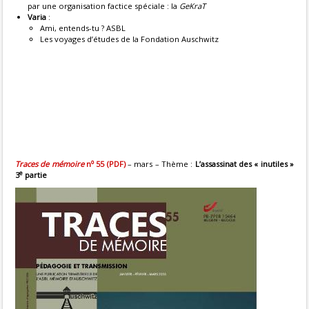
par une organisation factice spéciale : la
GeKraT
Varia
:
Ami, entends-tu ? ASBL
Les voyages d’études de la Fondation Auschwitz
o
Traces de mémoire
n
55 (PDF
)
– mars – Thème :
L’assassinat des « inutiles »
e
3
partie