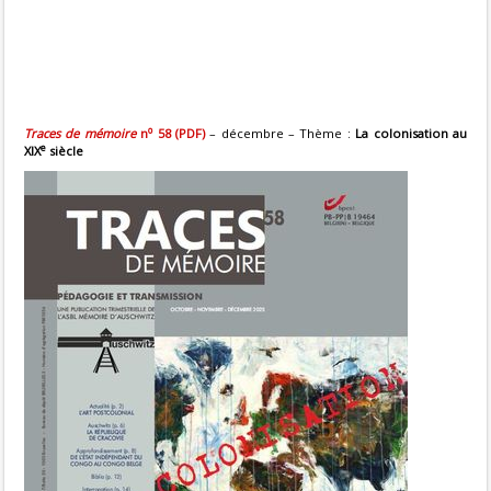
o
Traces de mémoire
n
58 (PDF)
– décembre – Thème :
La colonisation au
e
XIX
siècle