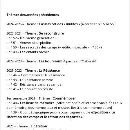
Thèmes des années précédentes :
os
2024-2025 – Thème :
L’assassinat des « inutiles »
(4 parties : n
53 à 56)
2023-2024 – Thème :
Se reconstruire
• n° 52 – Deuxième génération
• n° 51 – Veuves et orphelins
o
• n° 50 – Les rescapés des camps (+ édition spéciale « n
50 »)
• n° 49 – Les enfants cachés
os
2022-2023 – Thème :
Les bourreaux
(4 parties : n
45 à 48)
2021-2022 – Thème :
La Résistance
• n° 44 – Commémorer la Résistance
• n° 43 – La Résistance passive
• n° 42 – Résistance dans les camps
• n° 41 – La population résiste
1er semestre 2021 – Thème :
Commémorer
• n° 40 –
Les lieux de mémoire
[offre nationale et internationale des lieux
de mémoire, des mémoriaux et musées liés à la commémoration]
• n° 39 – Outil pédagogique pour accompagner notre
exposition « La
libération des camps et le retour des déportés »
2020 – Thème :
Libération