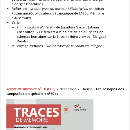
Georges Boschloos
Réflexion
:
La zone grise du docteur Miklós Nyiszli
par Johan
Puttemans (Coordinateur pédagogique de l'ASBL Mémoire
d’Auschwitz)
Varia
:
Film «
La Zone d’intérêt
» de Jonathan Glazer. Johann
Chapoutot : « Ce film est à la pointe de ce qui se fait en
sciences humaines sur la Shoah » (interview par Margaux
Baralon)
Voyage d’études :
Sur les traces de la Shoah en Pologne
o
Traces de mémoire
n
50 (PDF)
– décembre – Thème :
Les rescapés des
o
camps (édition spéciale « n
50 »)