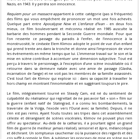
Nazis, en 1943. Il y perdra son innocence.
Requiem pour un massacre
appartient à cette catégorie (pas si fréquente)
des films qui vous empêchent de prononcer un mot une fois achevés.
Quelque part entre
Apocalypse Now
et
L’enfance d’Ivan
- en deux fois
mieux, ce film bouleversant et méconnu réalisé en 1985 ausculte la
barbarie des hommes pendant la Seconde Guerre mondiale. Pour que
l’on ressente ce passage du paradis à l’enfer, de l’innocence à la
monstruosité, le cinéaste Elem Klimov adopte le point de vue d’un enfant
qui prend trente ans dans la tronche et donne ainsi l’impression de vivre
les événements en même temps que lui. L’immense travail sur le son et la
mise en scène contribue à accentuer une dimension subjective. Tout est
perçu à travers le personnage, à l’exception d’une scène inoubliable où il
retourne dans sa demeure natale avec une amie de passage (Glasha,
incarnation de l’ange) et ne voit pas les membres de sa famille assassinés.
C’est tout l’art de Klimov qui explose ici : dans sa capacité à travailler le
hors champ en montrant l’innommable et en suggérant toujours le pire.
Le film, intégralement tourné en Steady Cam, est né du sentiment de
culpabilité du réalisateur qui regrettait de ne pas avoir fait « son » film sur
la guerre (enfant natif de Stalingrad, il a connu les bombardements, la
traversée de la Volga, l’exode vers l’Oural avec sa famille). Depuis, il ne
s’en est pas remis. Ayant foutu toutes ses tripes dans cet assemblement
céleste et dérangeant de scènes viscérales, Klimov ne pouvait plus rien
offrir au spectateur. Au-delà de la catharsis, il a pourtant signé un grand
film de guerre (le meilleur jamais réalisé), sensoriel et âpre, mélancolique
et déchirant. Un somptueux cauchemar où la puissance des regards et des
cris suffit à remplir le film. A sublimer les principes de mise en scène qui le