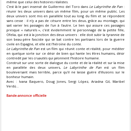
même que celui des histoires réalistes.
C'est là le pari insensé de Guillermo del Toro dans
Le Labyrinthe de Pan
:
réunir les deux univers dans un même film, pour un même public. Les
deux univers sont mis en parallèle tout au long du film et se répondent
sans cesse : il n'y a pas de césure entre les deux, grâce au montage, qui
sait varier les passages de l'un à l'autre. Le lien qui assure ces passages
presque « naturels », c'est évidemment le personnage de la petite fille,
Ofelia, qui est à la jonction des deux univers : elle doit subir la tyrannie de
son beau-père fasciste qui se bat contre les partisans lors de la guerre
civile en Espagne, et elle est l'héroïne du conte.
Le Labyrinthe de Pan
est un film qui réunit conte et réalité, pour méditer
en quelque sorte sur ce désir de bien qui hante les êtres humains, désir
contredit par les cruautés qui jalonnent l'histoire humaine.
Construit sur une sorte de dialogue du conte et de la réalité et sur la mise
en parallèle des deux univers,
Le Labyrinthe de Pan
est un film
bouleversant mais terrible, parce qu'il ne laisse guère d'illusions sur le
bonheur humain.
Avec : Ivana Baquero, Doug Jones, Sergi López, Ariadna Gil, Maribel
Verdú...
Bande-annonce officielle