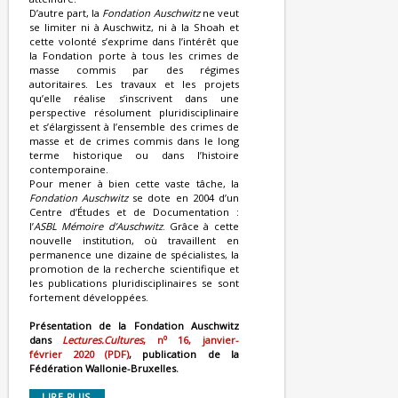
D’autre part, la
Fondation Auschwitz
ne veut
se limiter ni à Auschwitz, ni à la Shoah et
cette volonté s’exprime dans l’intérêt que
la Fondation porte à tous les crimes de
masse commis par des régimes
autoritaires. Les travaux et les projets
qu’elle réalise s’inscrivent dans une
perspective résolument pluridisciplinaire
et s’élargissent à l’ensemble des crimes de
masse et de crimes commis dans le long
terme historique ou dans l’histoire
contemporaine.
Pour mener à bien cette vaste tâche, la
Fondation Auschwitz
se dote en 2004 d’un
Centre d’Études et de Documentation :
l’
ASBL Mémoire d’Auschwitz
. Grâce à cette
nouvelle institution, où travaillent en
permanence une dizaine de spécialistes, la
promotion de la recherche scientifique et
les publications pluridisciplinaires se sont
fortement développées.
Présentation de la Fondation Auschwitz
o
dans
Lectures.Cultures
, n
16, janvier-
février 2020 (PDF)
, publication de la
Fédération Wallonie-Bruxelles.
LIRE PLUS