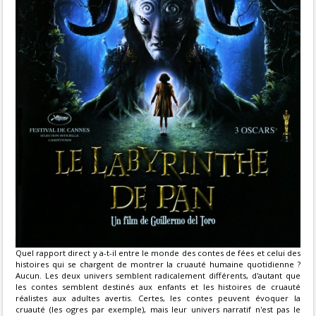
Quel rapport direct y a-t-il entre le monde des contes de fées et celui des
histoires qui se chargent de montrer la cruauté humaine quotidienne ?
Aucun. Les deux univers semblent radicalement différents, d'autant que
les contes semblent destinés aux enfants et les histoires de cruauté
réalistes aux adultes avertis. Certes, les contes peuvent évoquer la
cruauté (les ogres par exemple), mais leur univers narratif n'est pas le