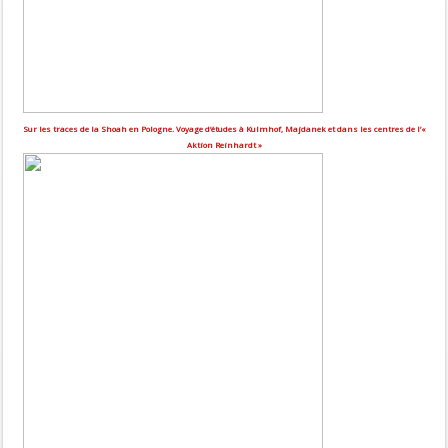
Sur les traces de la Shoah en Pologne. Voyage d’études à Kulmhof, Majdanek et dans les centres de l’«
Aktion Reinhardt »