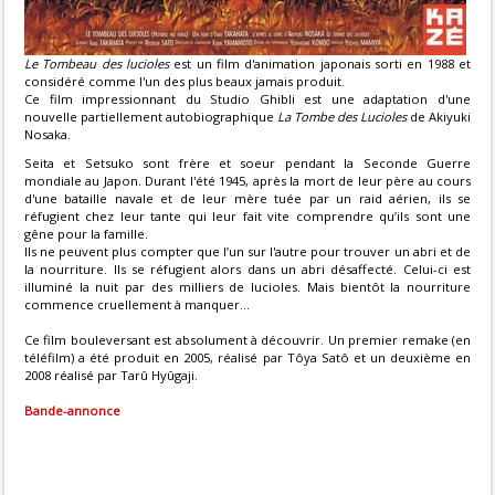
Le Tombeau des lucioles
est un film d'animation japonais sorti en 1988 et
considéré comme l'un des plus beaux jamais produit.
Ce film impressionnant du Studio Ghibli est une adaptation d'une
nouvelle partiellement autobiographique
La Tombe des Lucioles
de Akiyuki
Nosaka.
Seita et Setsuko sont frère et soeur pendant la Seconde Guerre
mondiale au Japon. Durant l'été 1945, après la mort de leur père au cours
d'une bataille navale et de leur mère tuée par un raid aérien, ils se
réfugient chez leur tante qui leur fait vite comprendre qu’ils sont une
gêne pour la famille.
Ils ne peuvent plus compter que l’un sur l'autre pour trouver un abri et de
la nourriture. Ils se réfugient alors dans un abri désaffecté. Celui-ci est
illuminé la nuit par des milliers de lucioles. Mais bientôt la nourriture
commence cruellement à manquer...
Ce film bouleversant est absolument à découvrir. Un premier remake (en
téléfilm) a été produit en 2005, réalisé par Tôya Satô et un deuxième en
2008 réalisé par Tarû Hyûgaji.
Bande-annonce