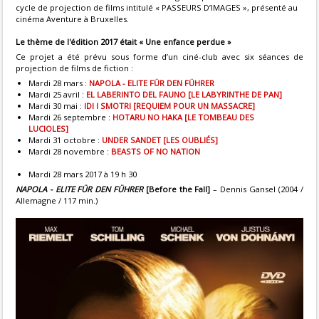
cycle de projection de films intitulé « PASSEURS D’IMAGES », présenté au
cinéma Aventure à Bruxelles.
Le thème de l'édition 2017 était « Une enfance perdue »
Ce projet a été prévu sous forme d’un ciné-club avec six séances de
projection de films de fiction :
Mardi 28 mars :
NAPOLA - ELITE FÜR DEN FÜHRER
Mardi 25 avril :
EL LABERINTO DEL FAUNO [LE LABYRINTHE DE PAN]
Mardi 30 mai :
IDI I SMOTRI [REQUIEM POUR UN MASSACRE]
Mardi 26 septembre :
HOTARU NO HAKA [LE TOMBEAU DES
LUCIOLES]
Mardi 31 octobre :
UNDER SANDET [LES OUBLIÉS]
Mardi 28 novembre :
BEASTS OF NO NATION
Mardi 28 mars 2017 à 19 h 30
NAPOLA - ELITE FÜR DEN FÜHRER
[Before the Fall]
– Dennis Gansel (2004 /
Allemagne / 117 min.)