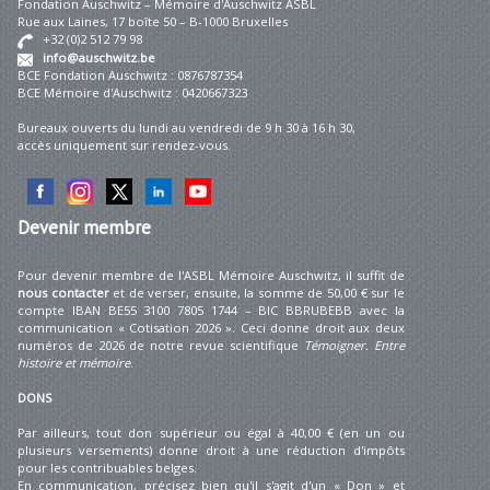
Fondation Auschwitz – Mémoire d'Auschwitz ASBL
Rue aux Laines, 17 boîte 50 – B-1000 Bruxelles
+32 (0)2 512 79 98
info@auschwitz.be
BCE Fondation Auschwitz : 0876787354
BCE Mémoire d'Auschwitz : 0420667323
Bureaux ouverts du lundi au vendredi de 9 h 30 à 16 h 30,
accès uniquement sur rendez-vous.
Devenir
membre
Pour devenir membre de l'ASBL Mémoire Auschwitz, il suffit de
nous contacter
et de verser, ensuite, la somme de 50,00 € sur le
compte IBAN BE55 3100 7805 1744 – BIC BBRUBEBB avec la
communication « Cotisation 2026 ». Ceci donne droit aux deux
numéros de 2026 de notre revue scientifique
Témoigner. Entre
histoire et mémoire
.
DONS
Par ailleurs, tout don supérieur ou égal à 40,00 € (en un ou
plusieurs versements) donne droit à une réduction d'impôts
pour les contribuables belges.
En communication, précisez bien qu'il s'agit d'un « Don » et