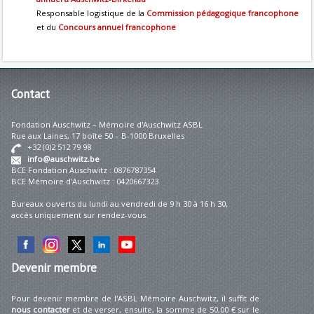
Responsable logistique de la
Commission pédagogique francophone
et du
Concours annuel francophone
Contact
Fondation Auschwitz – Mémoire d'Auschwitz ASBL
Rue aux Laines, 17 boîte 50 – B-1000 Bruxelles
+32 (0)2 512 79 98
info@auschwitz.be
BCE Fondation Auschwitz : 0876787354
BCE Mémoire d'Auschwitz : 0420667323
Bureaux ouverts du lundi au vendredi de 9 h 30 à 16 h 30,
accès uniquement sur rendez-vous.
Devenir
membre
Pour devenir membre de l'ASBL Mémoire Auschwitz, il suffit de
nous contacter
et de verser, ensuite, la somme de 50,00 € sur le