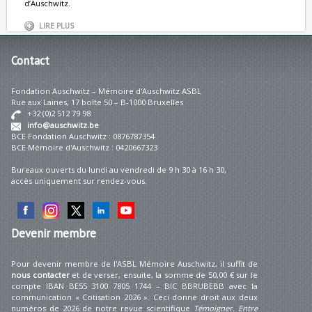
d’Auschwitz.
LIRE PLUS
Contact
Fondation Auschwitz – Mémoire d'Auschwitz ASBL
Rue aux Laines, 17 boîte 50 – B-1000 Bruxelles
+32 (0)2 512 79 98
info@auschwitz.be
BCE Fondation Auschwitz : 0876787354
BCE Mémoire d'Auschwitz : 0420667323
Bureaux ouverts du lundi au vendredi de 9 h 30 à 16 h 30,
accès uniquement sur rendez-vous.
Devenir
membre
Pour devenir membre de l'ASBL Mémoire Auschwitz, il suffit de
nous contacter
et de verser, ensuite, la somme de 50,00 € sur le
compte IBAN BE55 3100 7805 1744 – BIC BBRUBEBB avec la
communication « Cotisation 2026 ». Ceci donne droit aux deux
numéros de 2026 de notre revue scientifique
Témoigner. Entre