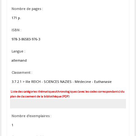
Nombre de pages :
171 p.
ISBN :
978-3-86583-976-3
Langue :
allemand
Classement :
3.7.2.1 > IIIe REICH - SCIENCES NAZIES - Médecine - Euthanasie
Liste des catégories thématiques/chronologiques (avec les codes correspondants) du
plan de classement de la bibliothèque (PDF)
Nombre d'exemplaires :
1