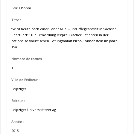
Boris Böhm
Titre :
“Wird heute nach einer Landes-Heil- und Pflegeanstalt in Sachsen
überführt” : Die Ermordung ostpreußischer Patienten in der
nationalsozialustischen Tötungsantalt Pirna-Sonnenstein im Jahre
1941
Nombre de tomes :
1
Ville de l'éditeur :
Leipziger
Éditeur :
Leipziger Universitätsverlag
Année :
2015