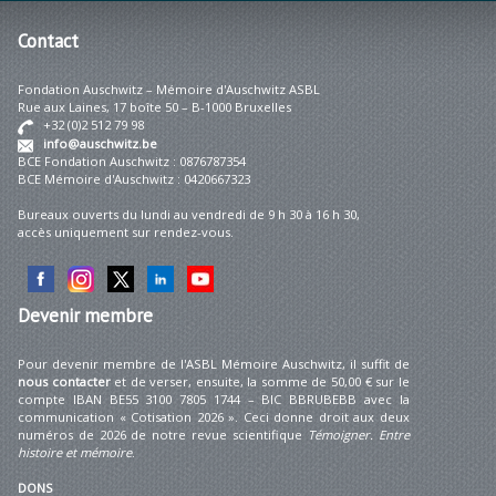
Contact
Fondation Auschwitz – Mémoire d'Auschwitz ASBL
Rue aux Laines, 17 boîte 50 – B-1000 Bruxelles
+32 (0)2 512 79 98
info@auschwitz.be
BCE Fondation Auschwitz : 0876787354
BCE Mémoire d'Auschwitz : 0420667323
Bureaux ouverts du lundi au vendredi de 9 h 30 à 16 h 30,
accès uniquement sur rendez-vous.
Devenir
membre
Pour devenir membre de l'ASBL Mémoire Auschwitz, il suffit de
nous contacter
et de verser, ensuite, la somme de 50,00 € sur le
compte IBAN BE55 3100 7805 1744 – BIC BBRUBEBB avec la
communication « Cotisation 2026 ». Ceci donne droit aux deux
numéros de 2026 de notre revue scientifique
Témoigner. Entre
histoire et mémoire
.
DONS