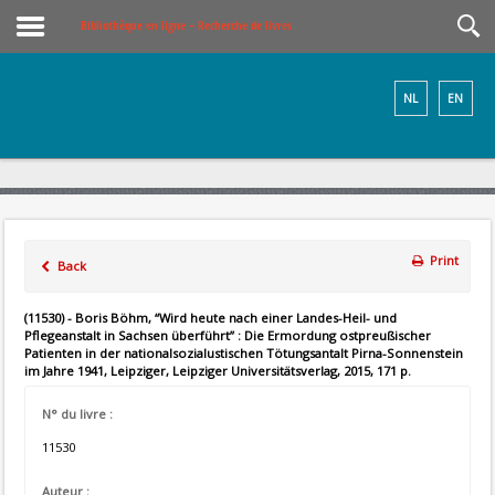
Bibliothèque en ligne – Recherche de livres
NL
EN
Print
Back
(11530) - Boris Böhm, “Wird heute nach einer Landes-Heil- und
Pflegeanstalt in Sachsen überführt” : Die Ermordung ostpreußischer
Patienten in der nationalsozialustischen Tötungsantalt Pirna-Sonnenstein
im Jahre 1941, Leipziger, Leipziger Universitätsverlag, 2015, 171 p.
N° du livre :
11530
Auteur :