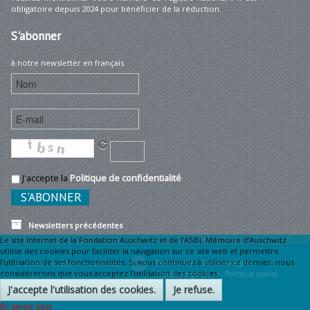
obligatoire depuis 2024 pour bénéficier de la réduction.
S'abonner
à notre newsletter en français
J'accepte la
Politique de confidentialité
Newsletters précédentes
Le site Internet de la Fondation Auschwitz et de l'ASBL Mémoire d’Auschwitz
utilise des cookies pour faciliter la navigation sur ce site web et permettre
l’utilisation de ses fonctionnalités. Si vous continuez à utiliser ce dernier, nous
© 2026 Fondation Auschwitz
Plan du site
Mentions légales •
considérerons que vous acceptez l'utilisation des cookies.
Charte Vie privée •
Politique cookies
J'accepte l'utilisation des cookies.
Je refuse.
En savoir plus