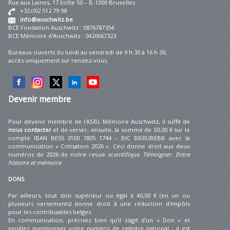
Rue aux Laines, 17 boîte 50 – B-1000 Bruxelles
+32 (0)2 512 79 98
info@auschwitz.be
BCE Fondation Auschwitz : 0876787354
BCE Mémoire d'Auschwitz : 0420667323
Bureaux ouverts du lundi au vendredi de 9 h 30 à 16 h 30,
accès uniquement sur rendez-vous.
Devenir
membre
Pour devenir membre de l'ASBL Mémoire Auschwitz, il suffit de
nous contacter
et de verser, ensuite, la somme de 50,00 € sur le
compte IBAN BE55 3100 7805 1744 – BIC BBRUBEBB avec la
communication « Cotisation 2026 ». Ceci donne droit aux deux
numéros de 2026 de notre revue scientifique
Témoigner. Entre
histoire et mémoire
.
DONS
Par ailleurs, tout don supérieur ou égal à 40,00 € (en un ou
plusieurs versements) donne droit à une réduction d'impôts
pour les contribuables belges.
En communication, précisez bien qu'il s'agit d'un « Don » et
veuillez mentionner votre numéro de registre national ; il est