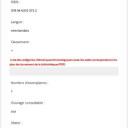
ISBN :
978 94 6310 373 2
Langue :
néerlandais
Classement :
>
Liste des catégories thématiques/chronologiques (avec les codes correspondants) du
plan de classement de la bibliothèque (PDF)
Nombre d'exemplaires :
1
Ouvrage consultable :
oui
Statut :