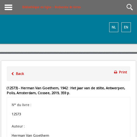
Bibliothèque en ligne – Recherche de livres
NL
EN
Print
Back
(12573) - Herman Van Goethem, 1942 : Het jaar van de stilte, Antwerpen,
Polis, Amsterdam, Cossee, 2019, 359 p.
N° du livre :
12573
Auteur :
Herman Van Goethem