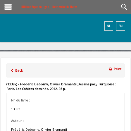
Bibliothèque en ligne – Recherche de livres
NL
EN
Print
Back
(13392) - Frédéric Debomy, Olivier Bramanti (Dessins par), Turquoise :
Paris, Les Cahiers dessinés, 2012, 93 p.
N° du livre :
13392
Auteur :
Frédéric Debomy, Olivier Bramanti