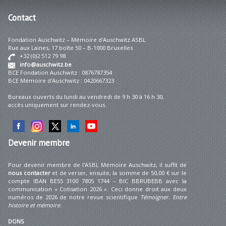
Contact
Fondation Auschwitz – Mémoire d'Auschwitz ASBL
Rue aux Laines, 17 boîte 50 – B-1000 Bruxelles
+32 (0)2 512 79 98
info@auschwitz.be
BCE Fondation Auschwitz : 0876787354
BCE Mémoire d'Auschwitz : 0420667323
Bureaux ouverts du lundi au vendredi de 9 h 30 à 16 h 30,
accès uniquement sur rendez-vous.
Devenir
membre
Pour devenir membre de l'ASBL Mémoire Auschwitz, il suffit de
nous contacter
et de verser, ensuite, la somme de 50,00 € sur le
compte IBAN BE55 3100 7805 1744 – BIC BBRUBEBB avec la
communication « Cotisation 2026 ». Ceci donne droit aux deux
numéros de 2026 de notre revue scientifique
Témoigner. Entre
histoire et mémoire
.
DONS