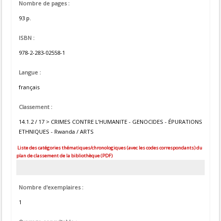
Nombre de pages :
93 p.
ISBN :
978-2-283-02558-1
Langue :
français
Classement :
14.1.2 / 17 > CRIMES CONTRE L’HUMANITE - GENOCIDES - ÉPURATIONS
ETHNIQUES - Rwanda / ARTS
Liste des catégories thématiques/chronologiques (avec les codes correspondants) du
plan de classement de la bibliothèque (PDF)
Nombre d'exemplaires :
1