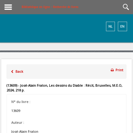
Bibliothèque en ligne – Recherche de livres
NL
EN
Print
Back
(13609) - José-Alain Fralon, Les dessins du Diable : Récit, Bruxelles, M.E.O,
2024, 218 p.
N° du livre :
13609
Auteur :
José-Alain Fralon