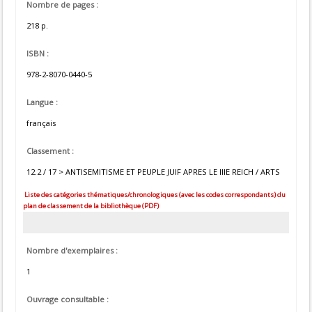
Nombre de pages :
218 p.
ISBN :
978-2-8070-0440-5
Langue :
français
Classement :
12.2 / 17 > ANTISEMITISME ET PEUPLE JUIF APRES LE IIIE REICH / ARTS
Liste des catégories thématiques/chronologiques (avec les codes correspondants) du
plan de classement de la bibliothèque (PDF)
Nombre d'exemplaires :
1
Ouvrage consultable :