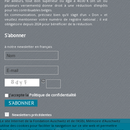
Par ailleurs, tout don supérieur ou égal à 40,00 € (en un ou
plusieurs versements) donne droit à une réduction d'impôts
pour les contribuables belges.
En communication, précisez bien qu'il s'agit d'un « Don » et
veuillez mentionner votre numéro de registre national ; il est
obligatoire depuis 2024 pour bénéficier de la réduction.
S'abonner
à notre newsletter en français
J'accepte la
Politique de confidentialité
Newsletters précédentes
Le site Internet de la Fondation Auschwitz et de l'ASBL Mémoire d’Auschwitz
utilise des cookies pour faciliter la navigation sur ce site web et permettre