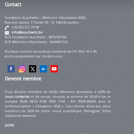
Contact
Fondation Auschwitz – Mémoire d'Auschwitz ASBL
Rue aux Laines, 17 boîte 50 – B-1000 Bruxelles
+32 (0)2 512 79 98
info@auschwitz.be
BCE Fondation Auschwitz : 0876787354
BCE Mémoire d'Auschwitz : 0420667323
Bureaux ouverts du lundi au vendredi de 9 h 30 à 16 h 30,
accès uniquement sur rendez-vous.
Devenir
membre
Pour devenir membre de l'ASBL Mémoire Auschwitz, il suffit de
nous contacter
et de verser, ensuite, la somme de 50,00 € sur le
compte IBAN BE55 3100 7805 1744 – BIC BBRUBEBB avec la
communication « Cotisation 2026 ». Ceci donne droit aux deux
numéros de 2026 de notre revue scientifique
Témoigner. Entre
histoire et mémoire
.
DONS