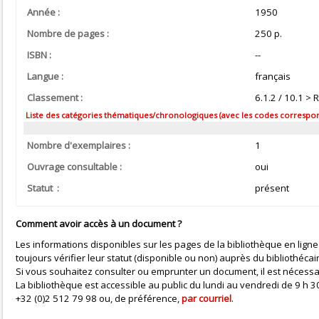
Année :
1950
Nombre de pages :
250 p.
ISBN :
--
Langue :
français
Classement :
6.1.2 / 10.1 >
Liste des catégories thématiques/chronologiques (avec les codes correspond
Nombre d'exemplaires :
1
Ouvrage consultable :
oui
Statut :
présent
Comment avoir accès à un document ?
Les informations disponibles sur les pages de la bibliothèque en ligne
toujours vérifier leur statut (disponible ou non) auprès du bibliothécai
Si vous souhaitez consulter ou emprunter un document, il est nécessa
La bibliothèque est accessible au public du lundi au vendredi de 9 h
+32 (0)2 512 79 98 ou, de préférence,
par courriel
.