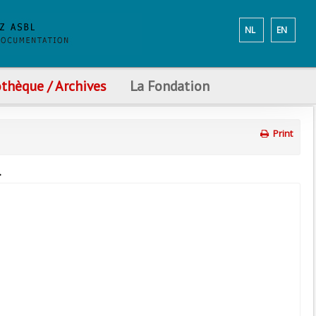
NL
EN
othèque / Archives
La Fondation
Print
.