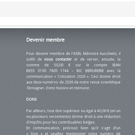
Devenir
membre
Pour devenir membre de l'ASBL Mémoire Auschwitz, il
suffit de
nous contacter
et de verser, ensuite, la
somme de 50,00 € sur le compte IBAN
BE55 3100 7805 1744 – BIC BBRUBEBB avec la
communication « Cotisation 2026 ». Ceci donne droit
aux deux numéros de 2026 de notre revue scientifique
Témoigner. Entre histoire et mémoire
.
DONS
Par ailleurs, tout don supérieur ou égal à 40,00 € (en un
ou plusieurs versements) donne droit à une réduction
d'impôts pour les contribuables belges.
En communication, précisez bien qu'il s'agit d'un
« Don » et veuillez mentionner votre numéro de