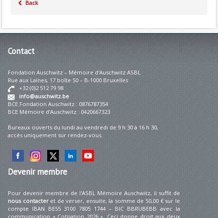
Back
Contact
Fondation Auschwitz – Mémoire d'Auschwitz ASBL
Rue aux Laines, 17 boîte 50 – B-1000 Bruxelles
+32 (0)2 512 79 98
info@auschwitz.be
BCE Fondation Auschwitz : 0876787354
BCE Mémoire d'Auschwitz : 0420667323
Bureaux ouverts du lundi au vendredi de 9 h 30 à 16 h 30,
accès uniquement sur rendez-vous.
Devenir
membre
Pour devenir membre de l'ASBL Mémoire Auschwitz, il suffit de
nous contacter
et de verser, ensuite, la somme de 50,00 € sur le
compte IBAN BE55 3100 7805 1744 – BIC BBRUBEBB avec la
communication « Cotisation 2026 ». Ceci donne droit aux deux