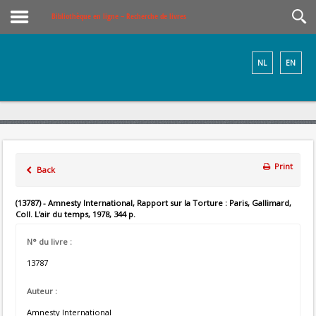
Bibliothèque en ligne – Recherche de livres
NL
EN
Print
Back
(13787) - Amnesty International, Rapport sur la Torture : Paris, Gallimard,
Coll. L’air du temps, 1978, 344 p.
N° du livre :
13787
Auteur :
Amnesty International