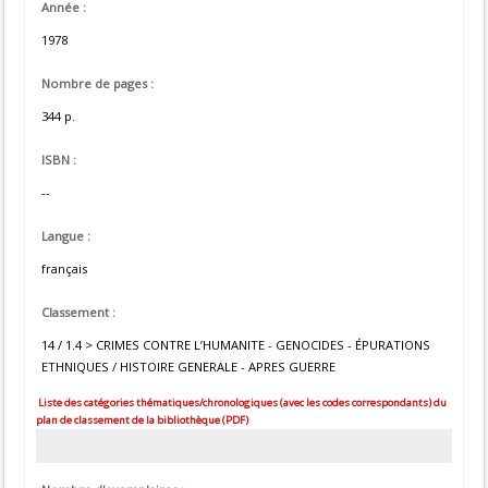
Année :
1978
Nombre de pages :
344 p.
ISBN :
--
Langue :
français
Classement :
14 / 1.4 > CRIMES CONTRE L’HUMANITE - GENOCIDES - ÉPURATIONS
ETHNIQUES / HISTOIRE GENERALE - APRES GUERRE
Liste des catégories thématiques/chronologiques (avec les codes correspondants) du
plan de classement de la bibliothèque (PDF)