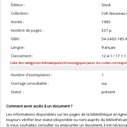
Éditeur :
Stock
Collection :
Coll. Nouveau 
Année :
1985
Nombre de pages :
337 p.
ISBN :
54-3493-185-
Langue :
français
Classement :
12.4.1 / 17.1.
Liste des catégories thématiques/chronologiques (avec les codes correspond
Nombre d'exemplaires :
1
Ouvrage consultable :
oui
Statut :
présent
Comment avoir accès à un document ?
Les informations disponibles sur les pages de la bibliothèque en ligne
toujours vérifier leur statut (disponible ou non) auprès du bibliothécai
Si vous souhaitez consulter ou emprunter un document, il est nécessa