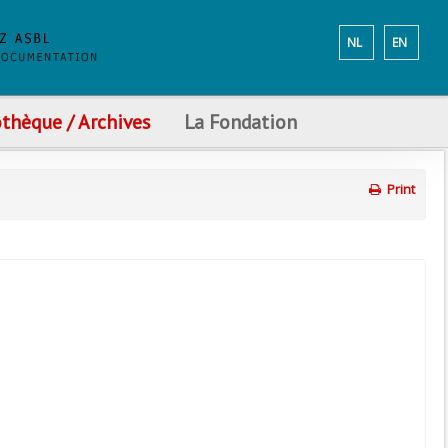
NL
EN
othèque / Archives
La Fondation
Print