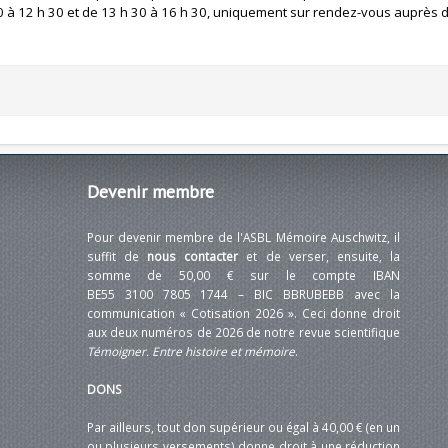
 30 à 12 h 30 et de 13 h 30 à 16 h 30, uniquement sur rendez-vous auprès
Devenir
membre
Pour devenir membre de l'ASBL Mémoire Auschwitz, il
suffit de
nous contacter
et de verser, ensuite, la
somme de 50,00 € sur le compte IBAN
BE55 3100 7805 1744 – BIC BBRUBEBB avec la
communication « Cotisation 2026 ». Ceci donne droit
aux deux numéros de 2026 de notre revue scientifique
Témoigner. Entre histoire et mémoire
.
DONS
Par ailleurs, tout don supérieur ou égal à 40,00 € (en un
ou plusieurs versements) donne droit à une réduction