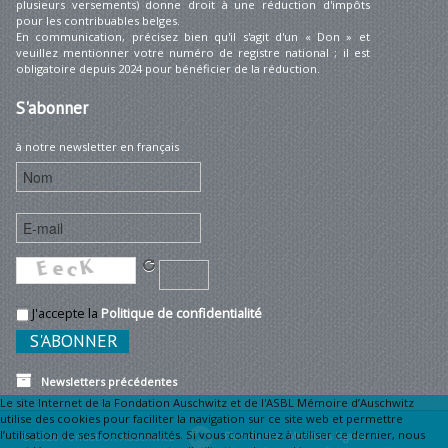
plusieurs versements) donne droit à une réduction d'impôts
pour les contribuables belges.
En communication, précisez bien qu'il s'agit d'un « Don » et
veuillez mentionner votre numéro de registre national ; il est
obligatoire depuis 2024 pour bénéficier de la réduction.
S'abonner
à notre newsletter en français
J'accepte la
Politique de confidentialité
Newsletters précédentes
Le site Internet de la Fondation Auschwitz et de l'ASBL Mémoire d’Auschwitz
utilise des cookies pour faciliter la navigation sur ce site web et permettre
l’utilisation de ses fonctionnalités. Si vous continuez à utiliser ce dernier, nous
© 2026 Fondation Auschwitz
Plan du site
Mentions légales •