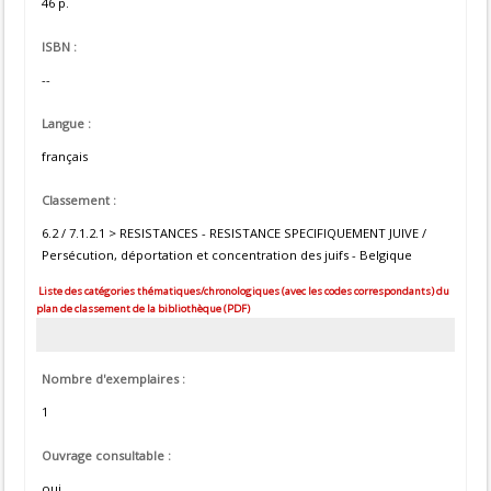
46 p.
ISBN :
--
Langue :
français
Classement :
6.2 / 7.1.2.1 > RESISTANCES - RESISTANCE SPECIFIQUEMENT JUIVE /
Persécution, déportation et concentration des juifs - Belgique
Liste des catégories thématiques/chronologiques (avec les codes correspondants) du
plan de classement de la bibliothèque (PDF)
Nombre d'exemplaires :
1
Ouvrage consultable :
oui