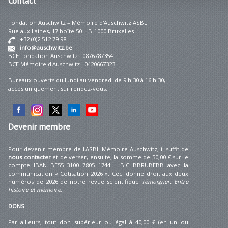
Contact
Fondation Auschwitz – Mémoire d'Auschwitz ASBL
Rue aux Laines, 17 boîte 50 – B-1000 Bruxelles
+32 (0)2 512 79 98
info@auschwitz.be
BCE Fondation Auschwitz : 0876787354
BCE Mémoire d'Auschwitz : 0420667323
Bureaux ouverts du lundi au vendredi de 9 h 30 à 16 h 30,
accès uniquement sur rendez-vous.
Devenir
membre
Pour devenir membre de l'ASBL Mémoire Auschwitz, il suffit de
nous contacter
et de verser, ensuite, la somme de 50,00 € sur le
compte IBAN BE55 3100 7805 1744 – BIC BBRUBEBB avec la
communication « Cotisation 2026 ». Ceci donne droit aux deux
numéros de 2026 de notre revue scientifique
Témoigner. Entre
histoire et mémoire
.
DONS
Par ailleurs, tout don supérieur ou égal à 40,00 € (en un ou