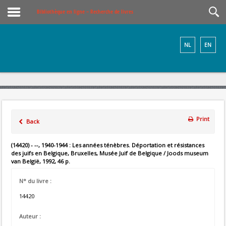
Bibliothèque en ligne – Recherche de livres
NL
EN
Print
Back
(14420) - --, 1940-1944 : Les années ténèbres. Déportation et résistances
des juifs en Belgique, Bruxelles, Musée Juif de Belgique / Joods museum
van België, 1992, 46 p.
N° du livre :
14420
Auteur :