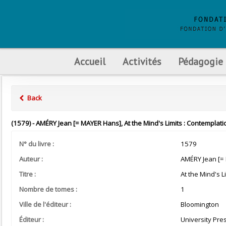
Accueil
Activités
Pédagogie
Back
(1579) - AMÉRY Jean [= MAYER Hans], At the Mind's Limits : Contemplati
N° du livre :
1579
Auteur :
AMÉRY Jean [=
Titre :
At the Mind's L
Nombre de tomes :
1
Ville de l'éditeur :
Bloomington
Éditeur :
University Pre