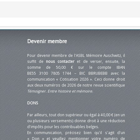
Devenir
membre
Pour devenir membre de l'ASBL Mémoire Auschwitz, il
suffit de
nous contacter
et de verser, ensuite, la
somme de 50,00 € sur le compte IBAN
BE55 3100 7805 1744 – BIC BBRUBEBB avec la
communication « Cotisation 2026 ». Ceci donne droit
aux deux numéros de 2026 de notre revue scientifique
Témoigner. Entre histoire et mémoire
.
DONS
Par ailleurs, tout don supérieur ou égal à 40,00 € (en un
ou plusieurs versements) donne droit à une réduction
d'impôts pour les contribuables belges.
En communication, précisez bien qu'il s'agit d'un
« Don » et veuillez mentionner votre numéro de