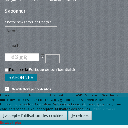
S'abonner
à notre newsletter en français
J'accepte la
Politique de confidentialité
Newsletters précédentes
Le site Internet de la Fondation Auschwitz et de l'ASBL Mémoire d’Auschwitz
utilise des cookies pour faciliter la navigation sur ce site web et permettre
l’utilisation de ses fonctionnalités. Si vous continuez à utiliser ce dernier, nous
© 2026 Fondation Auschwitz
Plan du site
Mentions légales •
considérerons que vous acceptez l'utilisation des cookies.
Charte Vie privée •
Politique cookies
J'accepte l'utilisation des cookies.
Je refuse.
En savoir plus