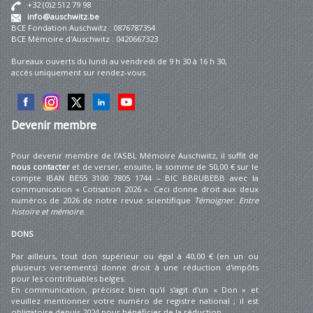
+32 (0)2 512 79 98
info@auschwitz.be
BCE Fondation Auschwitz : 0876787354
BCE Mémoire d'Auschwitz : 0420667323
Bureaux ouverts du lundi au vendredi de 9 h 30 à 16 h 30,
accès uniquement sur rendez-vous.
Devenir
membre
Pour devenir membre de l'ASBL Mémoire Auschwitz, il suffit de
nous contacter
et de verser, ensuite, la somme de 50,00 € sur le
compte IBAN BE55 3100 7805 1744 – BIC BBRUBEBB avec la
communication « Cotisation 2026 ». Ceci donne droit aux deux
numéros de 2026 de notre revue scientifique
Témoigner. Entre
histoire et mémoire
.
DONS
Par ailleurs, tout don supérieur ou égal à 40,00 € (en un ou
plusieurs versements) donne droit à une réduction d'impôts
pour les contribuables belges.
En communication, précisez bien qu'il s'agit d'un « Don » et
veuillez mentionner votre numéro de registre national ; il est
obligatoire depuis 2024 pour bénéficier de la réduction.