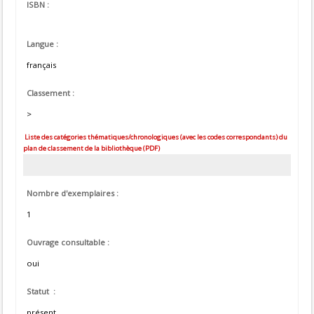
ISBN :
Langue :
français
Classement :
>
Liste des catégories thématiques/chronologiques (avec les codes correspondants) du
plan de classement de la bibliothèque (PDF)
Nombre d'exemplaires :
1
Ouvrage consultable :
oui
Statut :
présent