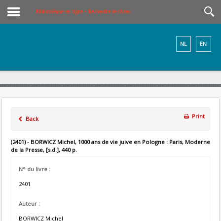
Bibliothèque en ligne – Recherche de livres
NL
EN
Print
Back
(2401) - BORWICZ Michel, 1000 ans de vie juive en Pologne : Paris, Moderne
de la Presse, [s.d.], 440 p.
N° du livre :
2401
Auteur :
BORWICZ Michel