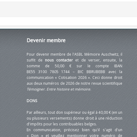
Devenir
membre
Pour devenir membre de l'ASBL Mémoire Auschwitz, il
suffit de
nous contacter
et de verser, ensuite, la
somme de 50,00 € sur le compte IBAN
BE55 3100 7805 1744 – BIC BBRUBEBB avec la
communication « Cotisation 2026 ». Ceci donne droit
aux deux numéros de 2026 de notre revue scientifique
Témoigner. Entre histoire et mémoire
.
DONS
Par ailleurs, tout don supérieur ou égal à 40,00 € (en un
ou plusieurs versements) donne droit à une réduction
d'impôts pour les contribuables belges.
En communication, précisez bien qu'il s'agit d'un
« Don » et veuillez mentionner votre numéro de