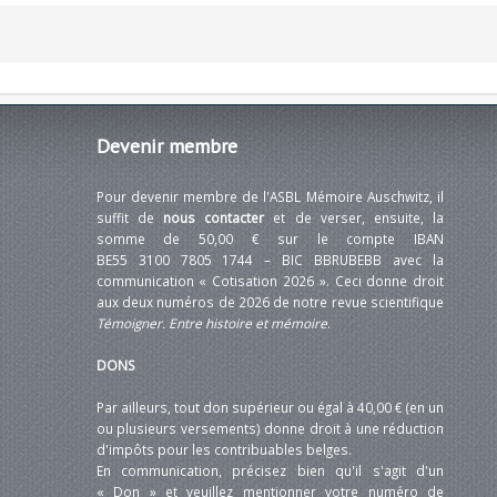
Devenir
membre
Pour devenir membre de l'ASBL Mémoire Auschwitz, il
suffit de
nous contacter
et de verser, ensuite, la
somme de 50,00 € sur le compte IBAN
BE55 3100 7805 1744 – BIC BBRUBEBB avec la
communication « Cotisation 2026 ». Ceci donne droit
aux deux numéros de 2026 de notre revue scientifique
Témoigner. Entre histoire et mémoire
.
DONS
Par ailleurs, tout don supérieur ou égal à 40,00 € (en un
ou plusieurs versements) donne droit à une réduction
d'impôts pour les contribuables belges.
En communication, précisez bien qu'il s'agit d'un
« Don » et veuillez mentionner votre numéro de