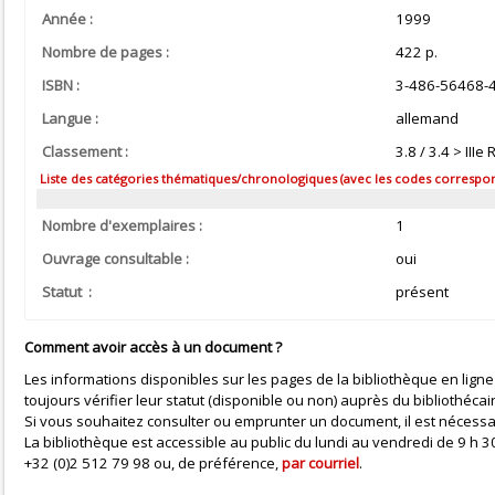
Année :
1999
Nombre de pages :
422 p.
ISBN :
3-486-56468-
Langue :
allemand
Classement :
3.8 / 3.4 > III
Liste des catégories thématiques/chronologiques (avec les codes correspond
Nombre d'exemplaires :
1
Ouvrage consultable :
oui
Statut :
présent
Comment avoir accès à un document ?
Les informations disponibles sur les pages de la bibliothèque en ligne
toujours vérifier leur statut (disponible ou non) auprès du bibliothécai
Si vous souhaitez consulter ou emprunter un document, il est nécessa
La bibliothèque est accessible au public du lundi au vendredi de 9 h
+32 (0)2 512 79 98 ou, de préférence,
par courriel
.