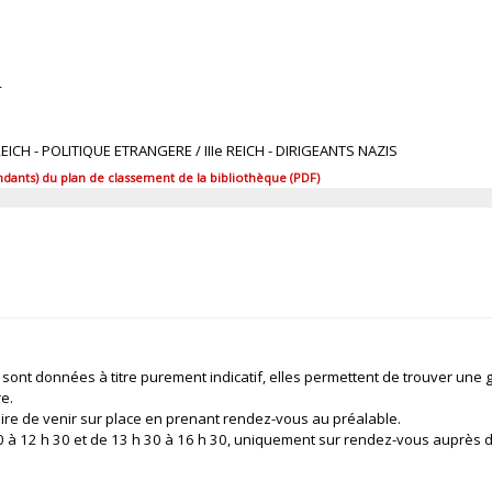
4
e REICH - POLITIQUE ETRANGERE / IIIe REICH - DIRIGEANTS NAZIS
ants) du plan de classement de la bibliothèque (PDF)
 sont données à titre purement indicatif, elles permettent de trouver une 
re.
ire de venir sur place en prenant rendez-vous au préalable.
 30 à 12 h 30 et de 13 h 30 à 16 h 30, uniquement sur rendez-vous auprès