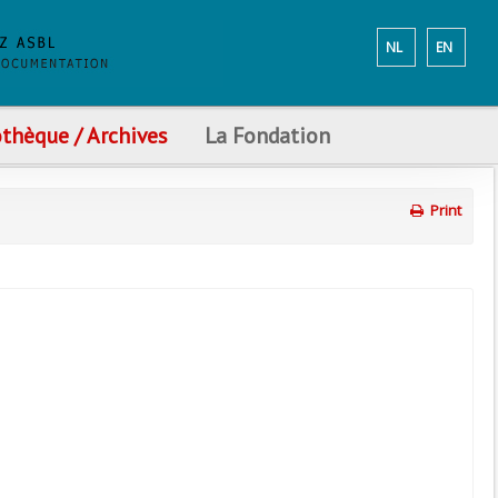
NL
EN
othèque / Archives
La Fondation
Print