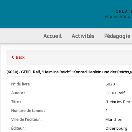
Accueil
Activités
Pédagogie
Back
(6030) - GEBEL Ralf, “Heim ins Reich” : Konrad Henlein und der Reic
N° du livre :
6030
Auteur :
GEBEL Ralf
Titre :
“Heim ins Reic
Nombre de tomes :
1
Ville de l'éditeur :
München
Éditeur :
Oldenbourg