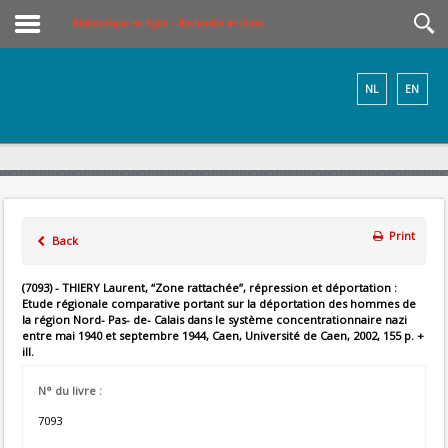
Bibliothèque en ligne – Recherche de livres
NL
EN
Print
Back
(7093) - THIERY Laurent, “Zone rattachée”, répression et déportation :
Etude régionale comparative portant sur la déportation des hommes de
la région Nord- Pas- de- Calais dans le système concentrationnaire nazi
entre mai 1940 et septembre 1944, Caen, Université de Caen, 2002, 155 p. +
ill.
N° du livre :
7093