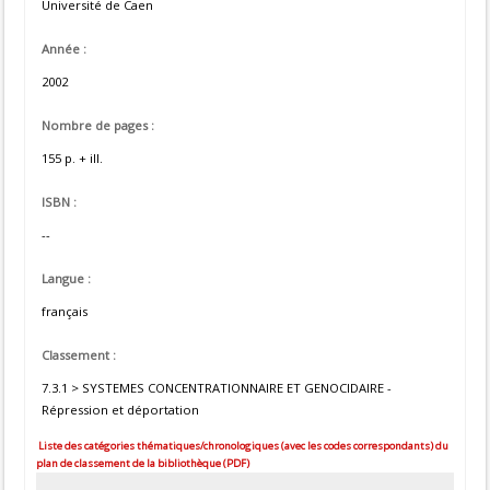
Université de Caen
Année :
2002
Nombre de pages :
155 p. + ill.
ISBN :
--
Langue :
français
Classement :
7.3.1 > SYSTEMES CONCENTRATIONNAIRE ET GENOCIDAIRE -
Répression et déportation
Liste des catégories thématiques/chronologiques (avec les codes correspondants) du
plan de classement de la bibliothèque (PDF)