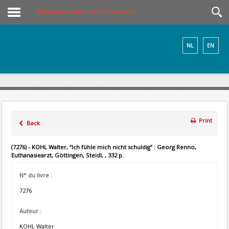
Bibliothèque en ligne – Recherche de livres
NL
EN
Print
Back
(7276) - KOHL Walter, “Ich fühle mich nicht schuldig” : Georg Renno,
Euthanasiearzt, Göttingen, Steidl, , 332 p.
N° du livre :
7276
Auteur :
KOHL Walter