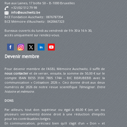
Rue aux Laines, 17 boîte 50 – B-1000 Bruxelles
+32 (0)2 512 79 98
info@auschwitz.be
BCE Fondation Auschwitz : 0876787354
BCE Mémoire d'Auschwitz : 0420667323
Bureaux ouverts du lundi au vendredi de 9 h 30 à 16 h 30,
accès uniquement sur rendez-vous.
Devenir
membre
Pour devenir membre de l'ASBL Mémoire Auschwitz, il suffit de
nous contacter
et de verser, ensuite, la somme de 50,00 € sur le
compte IBAN BE55 3100 7805 1744 – BIC BBRUBEBB avec la
communication « Cotisation 2026 ». Ceci donne droit aux deux
numéros de 2026 de notre revue scientifique
Témoigner. Entre
histoire et mémoire
.
DONS
Par ailleurs, tout don supérieur ou égal à 40,00 € (en un ou
plusieurs versements) donne droit à une réduction d'impôts
pour les contribuables belges.
En communication, précisez bien qu'il s'agit d'un « Don » et