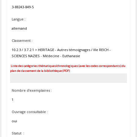
3-88243-849-5
Langue :
allemand
Classement :
10.2.3 / 3.7.2.1 > HERITAGE - Autres témoignages / IIIe REICH -
SCIENCES NAZIES - Médecine - Euthanasie
Liste des catégories thématiques/chronologiques (avec les codes correspondants) du
plan de classement de la bibliothèque (PDF)
Nombre d'exemplaires :
1
Ouvrage consultable :
oui
Statut :