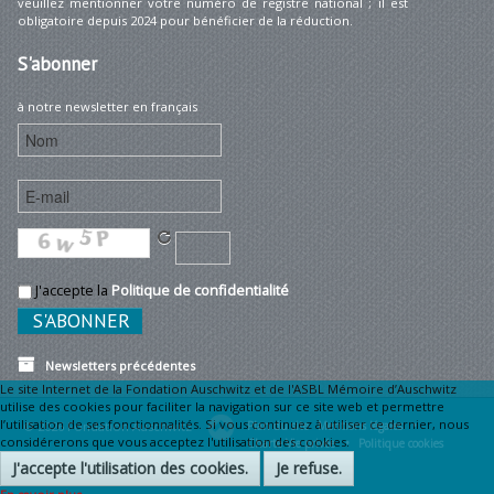
veuillez mentionner votre numéro de registre national ; il est
obligatoire depuis 2024 pour bénéficier de la réduction.
S'abonner
à notre newsletter en français
J'accepte la
Politique de confidentialité
Newsletters précédentes
Le site Internet de la Fondation Auschwitz et de l'ASBL Mémoire d’Auschwitz
utilise des cookies pour faciliter la navigation sur ce site web et permettre
l’utilisation de ses fonctionnalités. Si vous continuez à utiliser ce dernier, nous
© 2026 Fondation Auschwitz
Plan du site
Mentions légales •
considérerons que vous acceptez l'utilisation des cookies.
Charte Vie privée •
Politique cookies
J'accepte l'utilisation des cookies.
Je refuse.