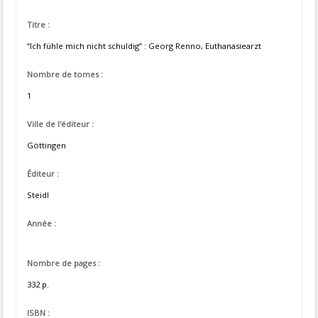
Titre :
“Ich fühle mich nicht schuldig” : Georg Renno, Euthanasiearzt
Nombre de tomes :
1
Ville de l'éditeur :
Göttingen
Éditeur :
Steidl
Année :
Nombre de pages :
332 p.
ISBN :