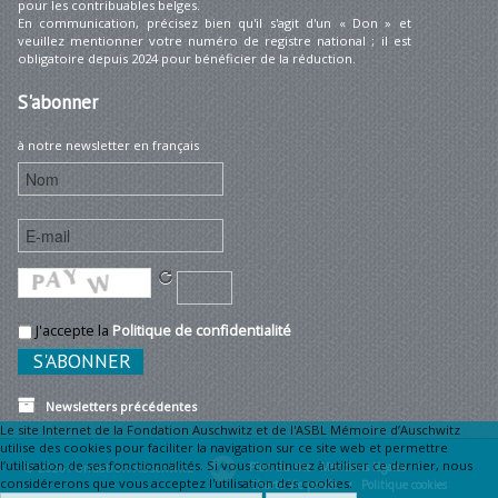
pour les contribuables belges.
En communication, précisez bien qu'il s'agit d'un « Don » et
veuillez mentionner votre numéro de registre national ; il est
obligatoire depuis 2024 pour bénéficier de la réduction.
S'abonner
à notre newsletter en français
J'accepte la
Politique de confidentialité
Newsletters précédentes
Le site Internet de la Fondation Auschwitz et de l'ASBL Mémoire d’Auschwitz
utilise des cookies pour faciliter la navigation sur ce site web et permettre
l’utilisation de ses fonctionnalités. Si vous continuez à utiliser ce dernier, nous
© 2026 Fondation Auschwitz
Plan du site
Mentions légales •
considérerons que vous acceptez l'utilisation des cookies.
Charte Vie privée •
Politique cookies