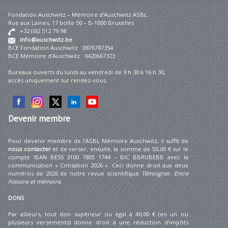
Fondation Auschwitz – Mémoire d'Auschwitz ASBL
Rue aux Laines, 17 boîte 50 – B-1000 Bruxelles
+32 (0)2 512 79 98
info@auschwitz.be
BCE Fondation Auschwitz : 0876787354
BCE Mémoire d'Auschwitz : 0420667323
Bureaux ouverts du lundi au vendredi de 9 h 30 à 16 h 30,
accès uniquement sur rendez-vous.
Devenir
membre
Pour devenir membre de l'ASBL Mémoire Auschwitz, il suffit de
nous contacter
et de verser, ensuite, la somme de 50,00 € sur le
compte IBAN BE55 3100 7805 1744 – BIC BBRUBEBB avec la
communication « Cotisation 2026 ». Ceci donne droit aux deux
numéros de 2026 de notre revue scientifique
Témoigner. Entre
histoire et mémoire
.
DONS
Par ailleurs, tout don supérieur ou égal à 40,00 € (en un ou
plusieurs versements) donne droit à une réduction d'impôts