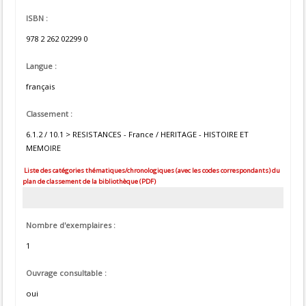
ISBN :
978 2 262 02299 0
Langue :
français
Classement :
6.1.2 / 10.1 > RESISTANCES - France / HERITAGE - HISTOIRE ET
MEMOIRE
Liste des catégories thématiques/chronologiques (avec les codes correspondants) du
plan de classement de la bibliothèque (PDF)
Nombre d'exemplaires :
1
Ouvrage consultable :
oui