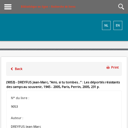
Bibliothèque en ligne – Recherche de livres
NL
EN
Print
Back
(9053) - DREYFUS Jean-Marc, “Ami, si tu tombes...” : Les déportés résistants
des camps au souvenir, 1945 - 2005, Paris, Perrin, 2005, 231 p.
N° du livre :
9053
Auteur :
DREYFUS Jean-Marc