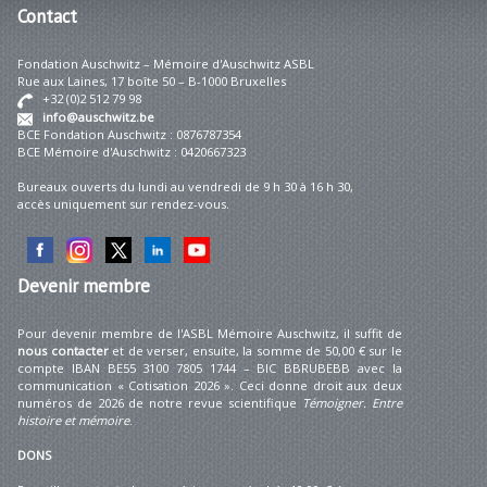
Contact
Fondation Auschwitz – Mémoire d'Auschwitz ASBL
Rue aux Laines, 17 boîte 50 – B-1000 Bruxelles
+32 (0)2 512 79 98
info@auschwitz.be
BCE Fondation Auschwitz : 0876787354
BCE Mémoire d'Auschwitz : 0420667323
Bureaux ouverts du lundi au vendredi de 9 h 30 à 16 h 30,
accès uniquement sur rendez-vous.
Devenir
membre
Pour devenir membre de l'ASBL Mémoire Auschwitz, il suffit de
nous contacter
et de verser, ensuite, la somme de 50,00 € sur le
compte IBAN BE55 3100 7805 1744 – BIC BBRUBEBB avec la
communication « Cotisation 2026 ». Ceci donne droit aux deux
numéros de 2026 de notre revue scientifique
Témoigner. Entre
histoire et mémoire
.
DONS