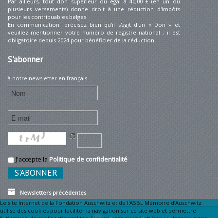
Par ailleurs, tout don supérieur ou égal à 40,00 € (en un ou
plusieurs versements) donne droit à une réduction d'impôts
pour les contribuables belges.
En communication, précisez bien qu'il s'agit d'un « Don » et
veuillez mentionner votre numéro de registre national ; il est
obligatoire depuis 2024 pour bénéficier de la réduction.
S'abonner
à notre newsletter en français
J'accepte la
Politique de confidentialité
Newsletters précédentes
Le site Internet de la Fondation Auschwitz et de l'ASBL Mémoire d’Auschwitz
utilise des cookies pour faciliter la navigation sur ce site web et permettre