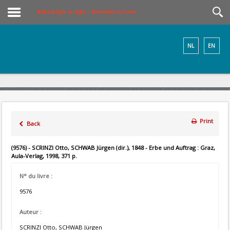
Bibliothèque en ligne – Recherche de livres
NL
EN
Print
Back
(9576) - SCRINZI Otto, SCHWAB Jürgen (dir.), 1848 - Erbe und Auftrag : Graz,
Aula-Verlag, 1998, 371 p.
N° du livre :
9576
Auteur :
SCRINZI Otto, SCHWAB Jürgen