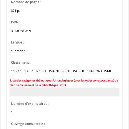
Nombre de pages :
371 p.
ISBN :
3 900968 03 9
Langue :
allemand
Classement :
16.2 / 13.2 > SCIENCES HUMAINES - PHILOSOPHIE / NATIONALISME
Liste des catégories thématiques/chronologiques (avec les codes correspondants) du
plan de classement de la bibliothèque (PDF)
Nombre d'exemplaires :
1
Ouvrage consultable :