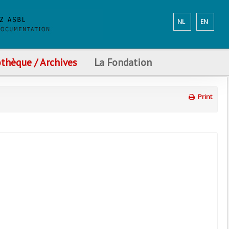
NL
EN
othèque / Archives
La Fondation
Print