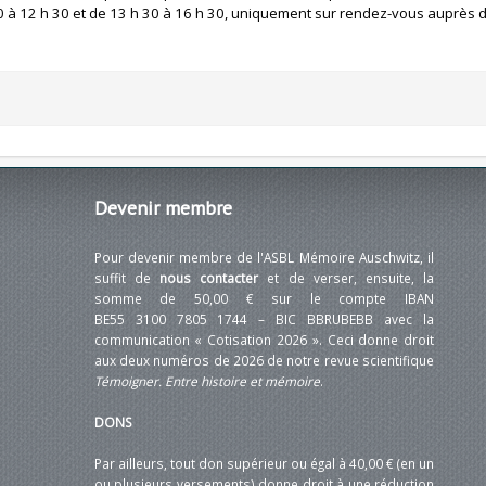
 30 à 12 h 30 et de 13 h 30 à 16 h 30, uniquement sur rendez-vous auprès
Devenir
membre
Pour devenir membre de l'ASBL Mémoire Auschwitz, il
suffit de
nous contacter
et de verser, ensuite, la
somme de 50,00 € sur le compte IBAN
BE55 3100 7805 1744 – BIC BBRUBEBB avec la
communication « Cotisation 2026 ». Ceci donne droit
aux deux numéros de 2026 de notre revue scientifique
Témoigner. Entre histoire et mémoire
.
DONS
Par ailleurs, tout don supérieur ou égal à 40,00 € (en un
ou plusieurs versements) donne droit à une réduction