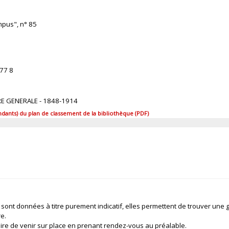
mpus", n° 85
77 8
IRE GENERALE - 1848-1914
ants) du plan de classement de la bibliothèque (PDF)
 sont données à titre purement indicatif, elles permettent de trouver une 
re.
ire de venir sur place en prenant rendez-vous au préalable.