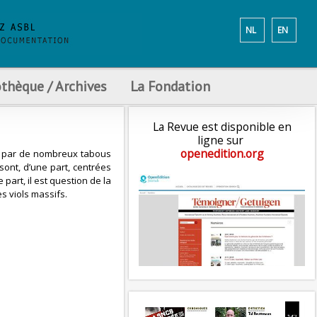
NL
EN
othèque / Archives
La Fondation
La Revue est disponible en
ligne sur
openedition.org
s par de nombreux tabous
sont, d’une part, centrées
part, il est question de la
s viols massifs.