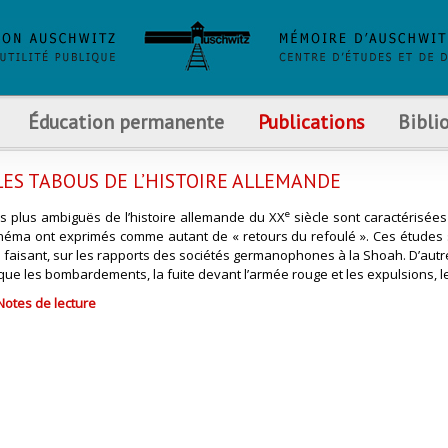
Éducation permanente
Publications
Bibli
 LES TABOUS DE L’HISTOIRE ALLEMANDE
e
s plus ambiguës de l’histoire allemande du XX
siècle sont caractérisée
 cinéma ont exprimés comme autant de « retours du refoulé ». Ces études 
e faisant, sur les rapports des sociétés germanophones à la Shoah. D’autre 
que les bombardements, la fuite devant l’armée rouge et les expulsions, le
Notes de lecture