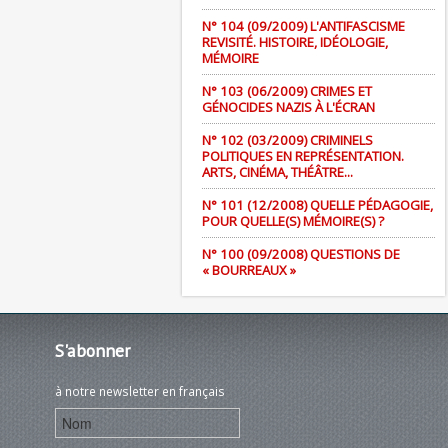
N° 104 (09/2009) L'ANTIFASCISME
REVISITÉ. HISTOIRE, IDÉOLOGIE,
MÉMOIRE
N° 103 (06/2009) CRIMES ET
GÉNOCIDES NAZIS À L'ÉCRAN
N° 102 (03/2009) CRIMINELS
POLITIQUES EN REPRÉSENTATION.
ARTS, CINÉMA, THÉÂTRE...
N° 101 (12/2008) QUELLE PÉDAGOGIE,
POUR QUELLE(S) MÉMOIRE(S) ?
N° 100 (09/2008) QUESTIONS DE
« BOURREAUX »
S'abonner
à notre newsletter en français