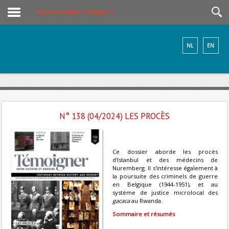
Revue scientifique « Témoigner »
NL
EN
N° 138 (04/2024) LES PROCÈS
Ce dossier aborde les procès
d'Istanbul et des médecins de
Nuremberg. Il s'intéresse également à
la poursuite des criminels de guerre
en Belgique (1944-1951), et au
système de justice microlocal des
gacaca
au Rwanda.
Sommaire et résumés