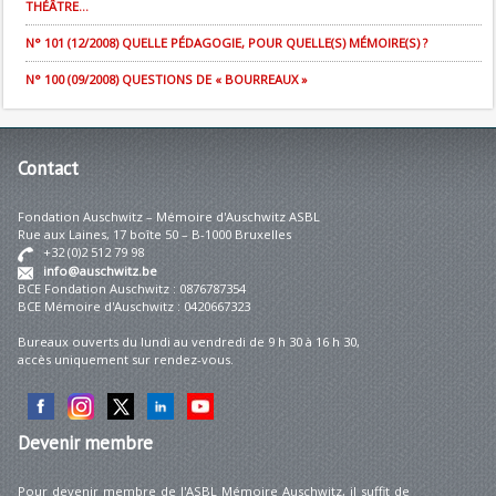
THÉÂTRE...
N° 101 (12/2008) QUELLE PÉDAGOGIE, POUR QUELLE(S) MÉMOIRE(S) ?
N° 100 (09/2008) QUESTIONS DE « BOURREAUX »
Contact
Fondation Auschwitz – Mémoire d'Auschwitz ASBL
Rue aux Laines, 17 boîte 50 – B-1000 Bruxelles
+32 (0)2 512 79 98
info@auschwitz.be
BCE Fondation Auschwitz : 0876787354
BCE Mémoire d'Auschwitz : 0420667323
Bureaux ouverts du lundi au vendredi de 9 h 30 à 16 h 30,
accès uniquement sur rendez-vous.
Devenir
membre
Pour devenir membre de l'ASBL Mémoire Auschwitz, il suffit de