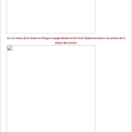
Sur les traces de la Shoah en Pologne. Voyage d’études à Kulmhof, Majdanek et dans les centres de l’«
Aktion Reinhardt »