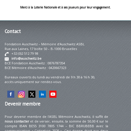
Merci à la Loterie Nationale et à ses joueurs pour leur engagement.
Contact
Fondation Auschwitz – Mémoire d'Auschwitz ASBL
Rue aux Laines, 17 boîte 50 – B-1000 Bruxelles
+32 (0)2 512 79 98
info@auschwitz.be
BCE Fondation Auschwitz : 0876787354
BCE Mémoire d'Auschwitz : 0420667323
Bureaux ouverts du lundi au vendredi de 9 h 30 à 16 h 30,
accès uniquement sur rendez-vous.
Devenir
membre
Pour devenir membre de l'ASBL Mémoire Auschwitz, il suffit de
nous contacter
et de verser, ensuite, la somme de 50,00 € sur le
compte IBAN BE55 3100 7805 1744 – BIC BBRUBEBB avec la
communication « Cotisation 2026 ». Ceci donne droit aux deux