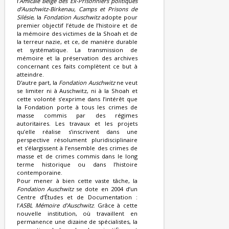
l’
Amicale Belge des Ex-Prisonniers politiques
d’Auschwitz-Birkenau, Camps et Prisons de
Silésie
, la
Fondation Auschwitz
adopte pour
premier objectif l’étude de l’histoire et de
la mémoire des victimes de la Shoah et de
la terreur nazie, et ce, de manière durable
et systématique. La transmission de
mémoire et la préservation des archives
concernant ces faits complètent ce but à
atteindre.
D’autre part, la
Fondation Auschwitz
ne veut
se limiter ni à Auschwitz, ni à la Shoah et
cette volonté s’exprime dans l’intérêt que
la Fondation porte à tous les crimes de
masse commis par des régimes
autoritaires. Les travaux et les projets
qu’elle réalise s’inscrivent dans une
perspective résolument pluridisciplinaire
et s’élargissent à l’ensemble des crimes de
masse et de crimes commis dans le long
terme historique ou dans l’histoire
contemporaine.
Pour mener à bien cette vaste tâche, la
Fondation Auschwitz
se dote en 2004 d’un
Centre d’Études et de Documentation :
l’
ASBL Mémoire d’Auschwitz
. Grâce à cette
nouvelle institution, où travaillent en
permanence une dizaine de spécialistes, la