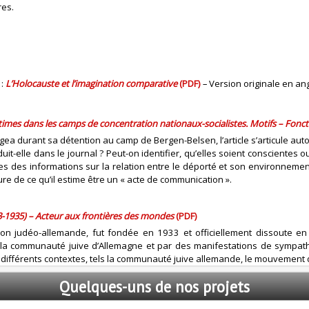
res.
 :
L’Holocauste et l’imagination comparative
(PDF)
–
Version originale en ang
imes dans les camps de concentration nationaux-socialistes. Motifs – Fonct
ea durant sa détention au camp de Bergen-Belsen, l’article s’articule aut
t-elle dans le journal ? Peut-on identifier, qu’elles soient conscientes o
es des informations sur la relation entre le déporté et son environnement ?
ure de ce qu’il estime être un « acte de communication ».
-1935) – Acteur aux frontières des mondes
(PDF)
ion judéo-allemande, fut fondée en 1933 et officiellement dissoute en 1
a communauté juive d’Allemagne et par des manifestations de sympathie
ns différents contextes, tels la communauté juive allemande, le mouvement 
Quelques-uns
de nos projets