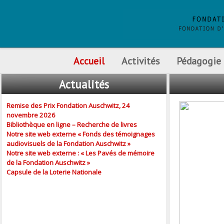
Accueil
Activités
Pédagogie
Actualités
Remise des Prix Fondation Auschwitz, 24
novembre 2026
Bibliothèque en ligne – Recherche de livres
Notre site web externe « Fonds des témoignages
audiovisuels de la Fondation Auschwitz »
Notre site web externe : « Les Pavés de mémoire
de la Fondation Auschwitz »
Capsule de la Loterie Nationale