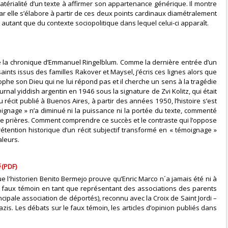
térialité d’un texte à affirmer son appartenance générique. Il montre
car elle s’élabore à partir de ces deux points cardinaux diamétralement
e autant que du contexte sociopolitique dans lequel celui-ci apparaît.
e la chronique d’Emmanuel Ringelblum. Comme la dernière entrée d’un
saints issus des familles Rakover et Maysel, j’écris ces lignes alors que
ophe son Dieu qui ne lui répond pas et il cherche un sens à la tragédie
rnal yiddish argentin en 1946 sous la signature de Zvi Kolitz, qui était
u récit publié à Buenos Aires, à partir des années 1950, l’histoire s’est
oignage » n’a diminué ni la puissance ni la portée du texte, commenté
e prières. Comment comprendre ce succès et le contraste qui l’oppose
étention historique d’un récit subjectif transformé en « témoignage »
aleurs.
é
(PDF)
e l'historien Benito Bermejo prouve qu’Enric Marco n´a jamais été ni à
le faux témoin en tant que représentant des associations des parents
ipale association de déportés), reconnu avec la Croix de Saint Jordi –
is. Les débats sur le faux témoin, les articles d’opinion publiés dans