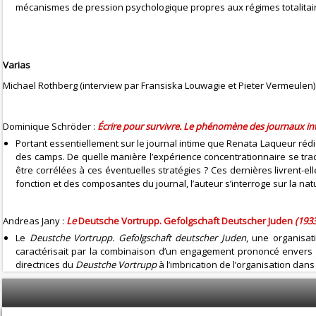
mécanismes de pression psychologique propres aux régimes totalitai
Varias
Michael Rothberg (interview par Fransiska Louwagie et Pieter Vermeulen)
Dominique Schröder :
Écrire pour survivre. Le phénomène des journaux int
Portant essentiellement sur le journal intime que Renata Laqueur rédig
des camps. De quelle manière l’expérience concentrationnaire se tradui
être corrélées à ces éventuelles stratégies ? Ces dernières livrent-ell
fonction et des composantes du journal, l’auteur s’interroge sur la nat
Andreas Jany :
Le
Deutsche Vortrupp. Gefolgschaft Deutscher Juden
(1933
Le
Deustche Vortrupp. Gefolgschaft deutscher Juden
, une organisat
caractérisait par la combinaison d’un engagement prononcé envers l
directrices du
Deustche Vortrupp
à l’imbrication de l’organisation da