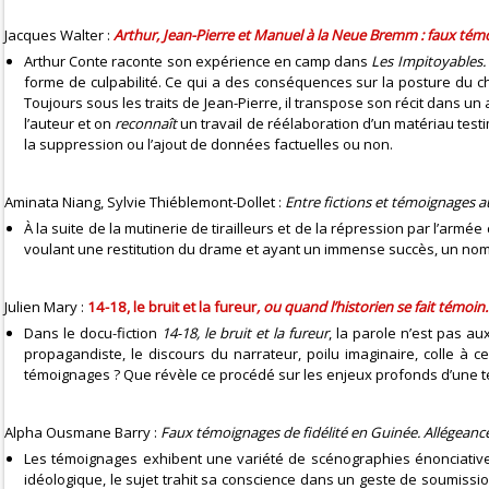
Jacques Walter :
Arthur, Jean-Pierre et Manuel à la Neue Bremm : faux tém
Arthur Conte raconte son expérience en camp dans
Les Impitoyables.
forme de culpabilité. Ce qui a des conséquences sur la posture du 
Toujours sous les traits de Jean-Pierre, il transpose son récit dans u
l’auteur et on
reconnaît
un travail de réélaboration d’un matériau testi
la suppression ou l’ajout de données factuelles ou non.
Aminata Niang, Sylvie Thiéblemont-Dollet :
Entre fictions et témoignages a
À la suite de la mutinerie de tirailleurs et de la répression par l’arm
voulant une restitution du drame et ayant un immense succès, un nom
Julien Mary :
14-18, le bruit et la fureur
, ou quand l’historien se fait témoin..
Dans le docu-fiction
14-18, le bruit et la fureur
, la parole n’est pas a
propagandiste, le discours du narrateur, poilu imaginaire, colle à 
témoignages ? Que révèle ce procédé sur les enjeux profonds d’une te
Alpha Ousmane Barry :
Faux témoignages de fidélité en Guinée. Allégeance
Les témoignages exhibent une variété de scénographies énonciatives q
idéologique, le sujet trahit sa conscience dans un geste de soumissio