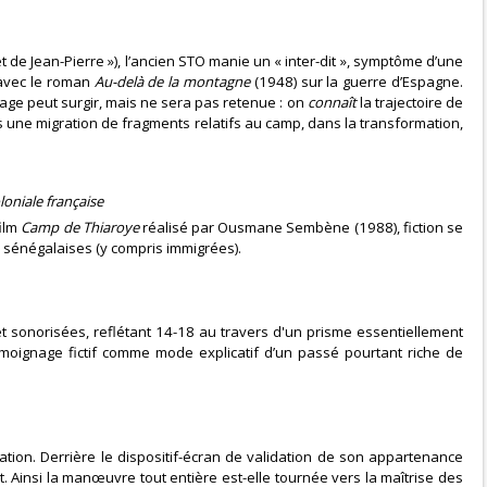
de Jean-Pierre »), l’ancien STO manie un « inter-dit », symptôme d’une
 avec le roman
Au-delà de la montagne
(1948) sur la guerre d’Espagne.
nage peut surgir, mais ne sera pas retenue : on
connaît
la trajectoire de
ans une migration de fragments relatifs au camp, dans la transformation,
loniale française
film
Camp de Thiaroye
réalisé par Ousmane Sembène (1988), fiction se
 sénégalaises (y compris immigrées).
 et sonorisées, reflétant 14-18 au travers d'un prisme essentiellement
témoignage fictif comme mode explicatif d’un passé pourtant riche de
ation. Derrière le dispositif-écran de validation de son appartenance
. Ainsi la manœuvre tout entière est-elle tournée vers la maîtrise des