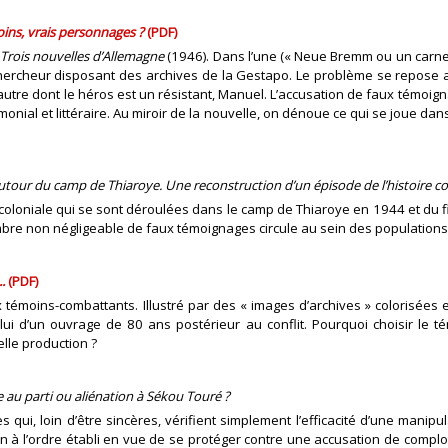
oins, vrais personnages ?
(PDF)
 Trois nouvelles d’Allemagne
(1946). Dans l’une (« Neue Bremm ou un carnet 
chercheur disposant des archives de la Gestapo. Le problème se repose
n autre dont le héros est un résistant, Manuel. L’accusation de faux témoig
monial et littéraire. Au miroir de la nouvelle, on dénoue ce qui se joue d
utour du camp de Thiaroye. Une reconstruction d’un épisode de l’histoire co
ée coloniale qui se sont déroulées dans le camp de Thiaroye en 1944 et du 
bre non négligeable de faux témoignages circule au sein des populations
.
(PDF)
ux témoins-combattants. Illustré par des « images d’archives » colorisées
celui d’un ouvrage de 80 ans postérieur au conflit. Pourquoi choisir le 
lle production ?
 au parti ou aliénation à Sékou Touré ?
ui, loin d’être sincères, vérifient simplement l’efficacité d’une manipul
n à l’ordre établi en vue de se protéger contre une accusation de complot