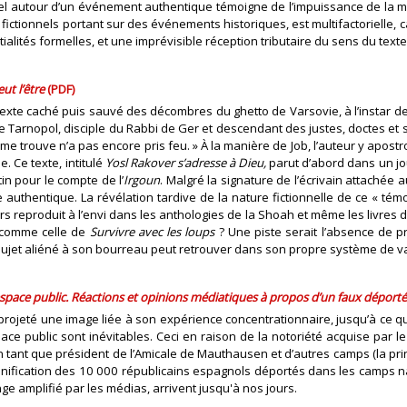
nel autour d’un événement authentique témoigne de l’impuissance de la ma
 fictionnels portant sur des événements historiques, est multifactorielle, 
tialités formelles, et une imprévisible réception tributaire du sens du text
eut l’être
(PDF)
xte caché puis sauvé des décombres du ghetto de Varsovie, à l’instar d
 de Tarnopol, disciple du Rabbi de Ger et descendant des justes, doctes et 
e trouve n’a pas encore pris feu. » À la manière de Job, l’auteur y apostr
e. Ce texte, intitulé
Yosl Rakover s’adresse à Dieu,
parut d’abord dans un jou
in pour le compte de l’
Irgoun
. Malgré la signature de l’écrivain attachée a
authentique. La révélation tardive de la nature fictionnelle de ce « tém
reproduit à l’envi dans les anthologies de la Shoah et même les livres d
, comme celle de
Survivre avec les loups
? Une piste serait l’absence de pr
e le sujet aliéné à son bourreau peut retrouver dans son propre système de v
espace public. Réactions et opinions médiatiques à propos d’un faux déport
 projeté une image liée à son expérience concentrationnaire, jusqu’à ce qu
ace public sont inévitables. Ceci en raison de la notoriété acquise par 
 tant que président de l’Amicale de Mauthausen et d’autres camps (la princ
nnification des 10 000 républicains espagnols déportés dans les camps naz
nge amplifié par les médias, arrivent jusqu'à nos jours.