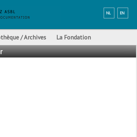
NL
EN
othèque / Archives
La Fondation
r