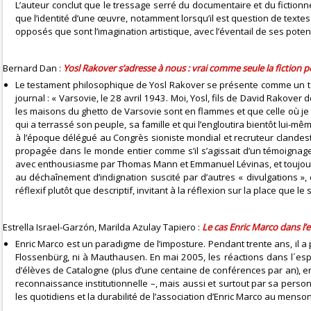
L’auteur conclut que le tressage serré du documentaire et du fiction
que l’identité d’une œuvre, notamment lorsqu’il est question de textes
opposés que sont l’imagination artistique, avec l’éventail de ses poten
Bernard Dan :
Yosl Rakover s’adresse à nous : vrai comme seule la fiction p
Le testament philosophique de Yosl Rakover se présente comme un te
journal : « Varsovie, le 28 avril 1943. Moi, Yosl, fils de David Rakover
les maisons du ghetto de Varsovie sont en flammes et que celle où je m
qui a terrassé son peuple, sa famille et qui l’engloutira bientôt lui-mêm
à l’époque délégué au Congrès sioniste mondial et recruteur clandest
propagée dans le monde entier comme s’il s’agissait d’un témoignage 
avec enthousiasme par Thomas Mann et Emmanuel Lévinas, et toujours 
au déchaînement d’indignation suscité par d’autres « divulgations »
réflexif plutôt que descriptif, invitant à la réflexion sur la place qu
Estrella Israel-Garzón, Marilda Azulay Tapiero :
Le cas Enric Marco dans l’
Enric Marco est un paradigme de l’imposture. Pendant trente ans, il a
Flossenbürg, ni à Mauthausen. En mai 2005, les réactions dans l´esp
d’élèves de Catalogne (plus d’une centaine de conférences par an), en
reconnaissance institutionnelle –, mais aussi et surtout par sa perso
les quotidiens et la durabilité de l’association d’Enric Marco au menso