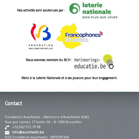
Nos activités sont soutenues par :
Nous sommes membre du BCH :
Merci à la Loterie Nationale et à ses joueurs pour leur engagement.
Contact
Fondation Auschwitz – Mémoire d'Auschwitz ASBL
Rue aux Laines, 17 boîte 50 – B-1000 Bruxelles
+32 (0)2 512 79 98
info@auschwitz.be
BCE Fondation Auschwitz : 0876787354