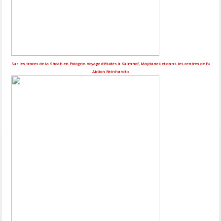
Sur les traces de la Shoah en Pologne. Voyage d’études à Kulmhof, Majdanek et dans les centres de l’«
Aktion Reinhardt »