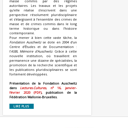
masse commis par des régimes
autoritaires. Les travaux et les projets
qu’elle réalise s’inscrivent dans une
perspective résolument pluridisciplinaire
et s’élargissent à l’ensemble des crimes de
masse et de crimes commis dans le long
terme historique ou dans l’histoire
contemporaine.
Pour mener à bien cette vaste tâche, la
Fondation Auschwitz
se dote en 2004 d’un
Centre d’Études et de Documentation :
l’
ASBL Mémoire d’Auschwitz
. Grâce à cette
nouvelle institution, où travaillent en
permanence une dizaine de spécialistes, la
promotion de la recherche scientifique et
les publications pluridisciplinaires se sont
fortement développées.
Présentation de la Fondation Auschwitz
o
dans
Lectures.Cultures
, n
16, janvier-
février 2020 (PDF)
, publication de la
Fédération Wallonie-Bruxelles.
LIRE PLUS