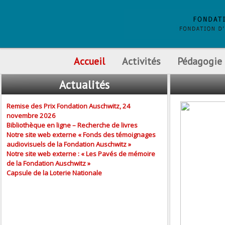
Accueil
Activités
Pédagogie
Actualités
Remise des Prix Fondation Auschwitz, 24
novembre 2026
Bibliothèque en ligne – Recherche de livres
Notre site web externe « Fonds des témoignages
audiovisuels de la Fondation Auschwitz »
Notre site web externe : « Les Pavés de mémoire
de la Fondation Auschwitz »
Capsule de la Loterie Nationale