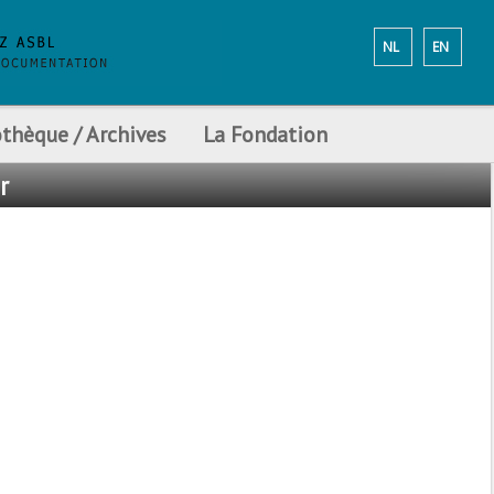
NL
EN
othèque / Archives
La Fondation
r