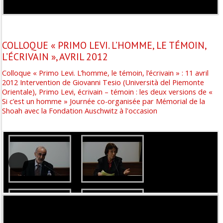
M. Hirsch "Comment mobiliser la Mémoire ?" 2014-11
COLLOQUE « PRIMO LEVI. L’HOMME, LE TÉMOIN,
L’ÉCRIVAIN », AVRIL 2012
Colloque « Primo Levi. L’homme, le témoin, l’écrivain » : 11 avril
2012 Intervention de Giovanni Tesio (Università del Piemonte
Orientale), Primo Levi, écrivain – témoin : les deux versions de «
Si c’est un homme » Journée co-organisée par Mémorial de la
Shoah avec la Fondation Auschwitz à l'occasion