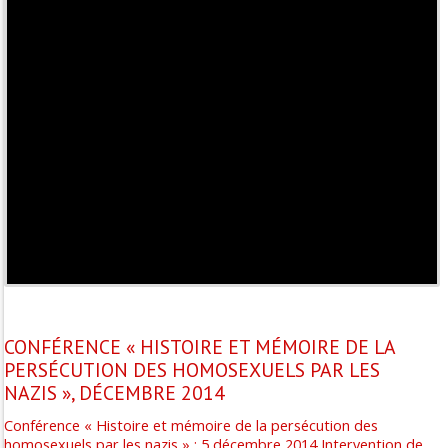
G. Tesio "les deux versions de « Si c’est un homme »" 2012-04
CONFÉRENCE « HISTOIRE ET MÉMOIRE DE LA
PERSÉCUTION DES HOMOSEXUELS PAR LES
NAZIS », DÉCEMBRE 2014
Conférence « Histoire et mémoire de la persécution des
homosexuels par les nazis » : 5 décembre 2014 Intervention de